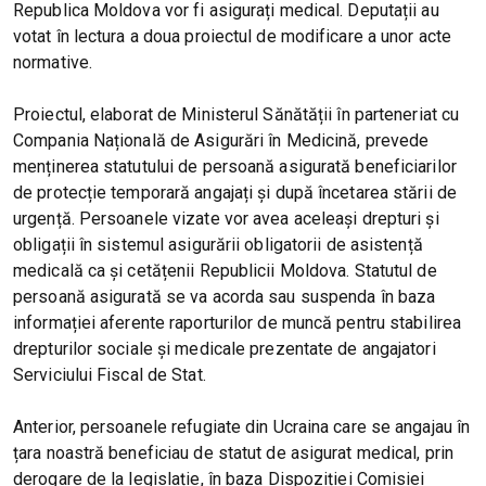
Republica Moldova vor fi asigurați medical. Deputații au
votat în lectura a doua proiectul de modificare a unor acte
normative.
Proiectul, elaborat de Ministerul Sănătății în parteneriat cu
Compania Națională de Asigurări în Medicină, prevede
menținerea statutului de persoană asigurată beneficiarilor
de protecție temporară angajați și după încetarea stării de
urgență. Persoanele vizate vor avea aceleași drepturi și
obligații în sistemul asigurării obligatorii de asistență
medicală ca și cetățenii Republicii Moldova. Statutul de
persoană asigurată se va acorda sau suspenda în baza
informației aferente raporturilor de muncă pentru stabilirea
drepturilor sociale și medicale prezentate de angajatori
Serviciului Fiscal de Stat.
Anterior, persoanele refugiate din Ucraina care se angajau în
țara noastră beneficiau de statut de asigurat medical, prin
derogare de la legislație, în baza Dispoziției Comisiei