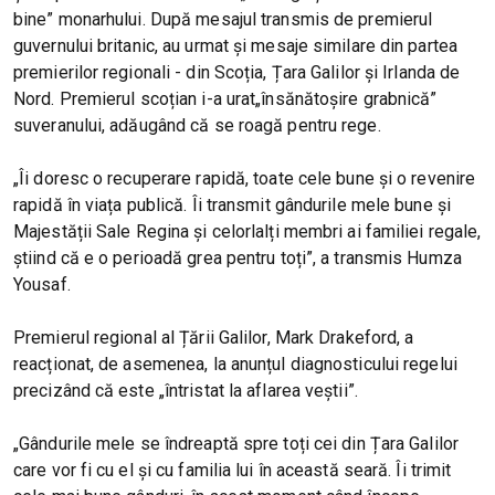
bine” monarhului. După mesajul transmis de premierul
guvernului britanic, au urmat și mesaje similare din partea
premierilor regionali - din Scoția, Țara Galilor și Irlanda de
Nord. Premierul scoțian i-a urat„însănătoșire grabnică”
suveranului, adăugând că se roagă pentru rege.
„Îi doresc o recuperare rapidă, toate cele bune și o revenire
rapidă în viața publică. Îi transmit gândurile mele bune și
Majestății Sale Regina și celorlalți membri ai familiei regale,
știind că e o perioadă grea pentru toți”, a transmis Humza
Yousaf.
Premierul regional al Țării Galilor, Mark Drakeford, a
reacționat, de asemenea, la anunțul diagnosticului regelui
precizând că este „întristat la aflarea veștii”.
„Gândurile mele se îndreaptă spre toți cei din Țara Galilor
care vor fi cu el și cu familia lui în această seară. Îi trimit