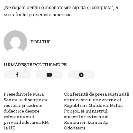
„Ne rugăm pentru o însănătoşire rapidă şi completă”, a
scris fostul preşedinte american.
POLITIK
URMĂREȘTE POLITIK.MD PE
Președintele Maia
Conferință de presă susținută
Sandu la discuție cu
de ministrul de externe al
rectorii și cadrele
Republicii Moldova, Mihai
didactice despre
Popșoi, și ministrul
referendumul
afacerilor externe al
privind aderarea RM
României, Luminița
la UE
Odobescu