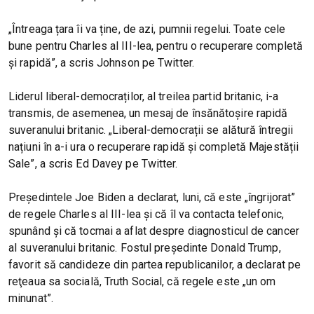
„Întreaga țara îi va ține, de azi, pumnii regelui. Toate cele
bune pentru Charles al III-lea, pentru o recuperare completă
și rapidă”, a scris Johnson pe Twitter.
Liderul liberal-democraților, al treilea partid britanic, i-a
transmis, de asemenea, un mesaj de însănătoșire rapidă
suveranului britanic. „Liberal-democrații se alătură întregii
națiuni în a-i ura o recuperare rapidă și completă Majestății
Sale”, a scris Ed Davey pe Twitter.
Preşedintele Joe Biden a declarat, luni, că este „îngrijorat”
de regele Charles al III-lea şi că îl va contacta telefonic,
spunând și că tocmai a aflat despre diagnosticul de cancer
al suveranului britanic. Fostul preşedinte Donald Trump,
favorit să candideze din partea republicanilor, a declarat pe
reţeaua sa socială, Truth Social, că regele este „un om
minunat”.