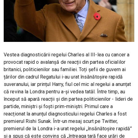
Vestea diagnosticării regelui Charles al III-lea cu cancer a
provocat rapid o avalanșă de reacții din partea oficialilor
britanici, politicienilor sau familiei. Toți șefii de guvern ai
țărilor din cadrul Regatului i-au urat însănătoșire rapidă
suveranului, iar prințul Harry, fiul cel mic al regelui a anunțat
că revina la Londra pentru a-și vedea tatăl. Între timp, au
început să apară reacții și din partea politicienilor - lideri de
partide, miniștri și foști prim-miniștri. Primul care a
reacționat la anunțul diagnosticului regelui Charles a fost
premierul Rishi Sunak. Într-un mesaj scurt pe Twitter,
premierul de la Londra i-a urat regelui „însănătoșire rapidă”
și a spus că este convins că „întreaga țară face urări de