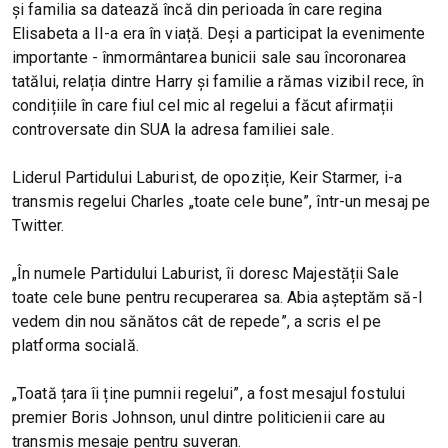
și familia sa datează încă din perioada în care regina
Elisabeta a II-a era în viață. Deși a participat la evenimente
importante - înmormântarea bunicii sale sau încoronarea
tatălui, relația dintre Harry și familie a rămas vizibil rece, în
condițiile în care fiul cel mic al regelui a făcut afirmații
controversate din SUA la adresa familiei sale.
Liderul Partidului Laburist, de opoziție, Keir Starmer, i-a
transmis regelui Charles „toate cele bune”, într-un mesaj pe
Twitter.
„În numele Partidului Laburist, îi doresc Majestății Sale
toate cele bune pentru recuperarea sa. Abia așteptăm să-l
vedem din nou sănătos cât de repede”, a scris el pe
platforma socială.
„Toată țara îi ține pumnii regelui”, a fost mesajul fostului
premier Boris Johnson, unul dintre politicienii care au
transmis mesaje pentru suveran.