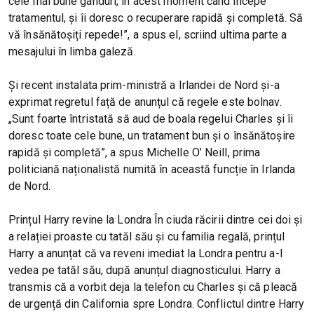
cele mai bune gânduri, în acest moment când începe
tratamentul, și îi doresc o recuperare rapidă și completă. Să
vă însănătoșiți repede!”, a spus el, scriind ultima parte a
mesajului în limba galeză.
Și recent instalata prim-ministră a Irlandei de Nord și-a
exprimat regretul față de anunțul că regele este bolnav.
„Sunt foarte întristată să aud de boala regelui Charles și îi
doresc toate cele bune, un tratament bun și o însănătoșire
rapidă și completă”, a spus Michelle O’ Neill, prima
politiciană naționalistă numită în această funcție în Irlanda
de Nord.
Prințul Harry revine la Londra În ciuda răcirii dintre cei doi și
a relației proaste cu tatăl său și cu familia regală, prințul
Harry a anunțat că va reveni imediat la Londra pentru a-l
vedea pe tatăl său, după anunțul diagnosticului. Harry a
transmis că a vorbit deja la telefon cu Charles și că pleacă
de urgență din California spre Londra. Conflictul dintre Harry