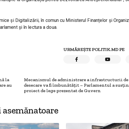
ice și Digitalizării, în comun cu Ministerul Finanțelor și Organiz
rlament și în lectura a doua.
URMĂREȘTE POLITIK.MD PE
nă la
Mecanismul de administrare a infrastructurii de 
are au
desecare va fi îmbunătățit – Parlamentul a susți
proiect de lege prezentat de Guvern
i asemănatoare