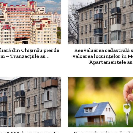
liară din Chișinău pierde
Reevaluarea cadastrală 
tm – Tranzacțiile au...
valoarea locuințelor în 
Apartamentele au.