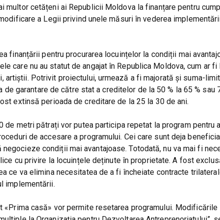
ai multor cetățeni ai Republicii Moldova la finanțare pentru cum
 modificare a Legii privind unele măsuri în vederea implementări
a finanțării pentru procurarea locuințelor la condiții mai avantaj
le care nu au statut de angajat în Republica Moldova, cum ar fi 
i, artiștii. Potrivit proiectului, urmează a fi majorată și suma-limi
cota de garantare de către stat a creditelor de la 50 % la 65 % sau
ost extinsă perioada de creditare de la 25 la 30 de ani.
0 de metri pătrați vor putea participa repetat la program pentru 
roceduri de accesare a programului. Cei care sunt deja beneficiar
 negocieze condiții mai avantajoase. Totodată, nu va mai fi nec
ice cu privire la locuințele deținute în proprietate. A fost exclus
ea ce va elimina necesitatea de a fi încheiate contracte trilatera
ul implementării.
at «Prima casă» vor permite resetarea programului. Modificările
ultiple la Organizația pentru Dezvoltarea Antreprenoriatului”, s