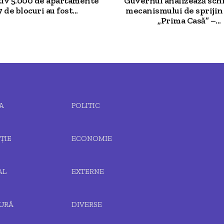
iv 5.000 de apartamente
Guvernul analizează sc
 de blocuri au fost...
mecanismului de sprijin
„Prima Casă” –...
A
POLITIC
ȚIE
ECONOMIE
AL
EXTERNE
URĂ
DIVERSE