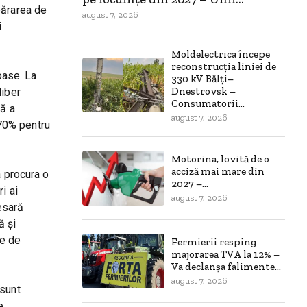
părarea de
august 7, 2026
i
Moldelectrica începe
reconstrucția liniei de
oase. La
330 kV Bălți–
Dnestrovsk –
liber
Consumatorii...
tă a
august 7, 2026
 70% pentru
Motorina, lovită de o
acciză mai mare din
a procura o
2027 –...
i ai
august 7, 2026
esară
ă și
le de
Fermierii resping
majorarea TVA la 12% –
Va declanșa falimente...
august 7, 2026
 sunt
e