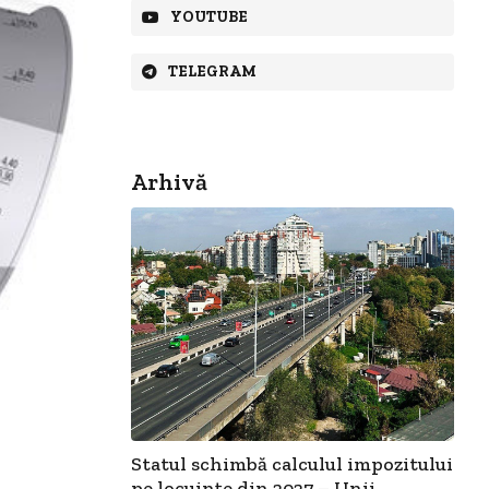
YOUTUBE
TELEGRAM
Arhivă
Statul schimbă calculul impozitului
pe locuințe din 2027 – Unii...