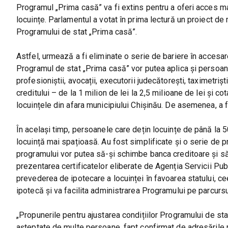
Programul „Prima casă” va fi extins pentru a oferi acces m
locuințe. Parlamentul a votat în prima lectură un proiect de
Programului de stat „Prima casă”.
Astfel, urmează a fi eliminate o serie de bariere în accesare
Programul de stat „Prima casă” vor putea aplica și persoane
profesioniștii, avocații, executorii judecătorești, taximetriști
creditului – de la 1 milion de lei la 2,5 milioane de lei și 
locuințele din afara municipiului Chișinău. De asemenea, a f
În același timp, persoanele care dețin locuințe de până la 5
locuință mai spațioasă. Au fost simplificate și o serie de p
programului vor putea să-și schimbe banca creditoare și să
prezentarea certificatelor eliberate de Agenția Servicii Publ
prevederea de ipotecare a locuinței în favoarea statului, ce
ipotecă și va facilita administrarea Programului pe parcurs
„Propunerile pentru ajustarea condițiilor Programului de st
așteptate de multe persoane, fapt confirmat de adresările m