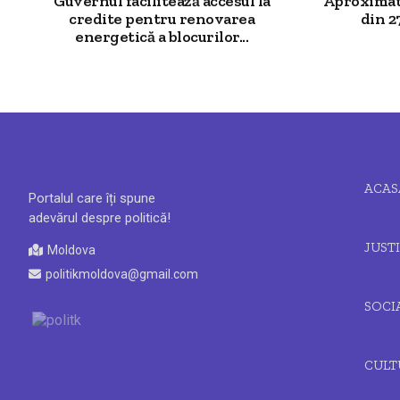
Guvernul facilitează accesul la
Aproximat
credite pentru renovarea
din 27
energetică a blocurilor...
ACAS
Portalul care îți spune
adevărul despre politică!
JUSTI
Moldova
politikmoldova@gmail.com
SOCI
CULT