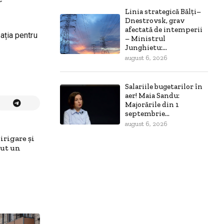
Linia strategică Bălți–
Dnestrovsk, grav
afectată de intemperii
ația pentru
– Ministrul
Junghietu:...
august 6, 2026
Salariile bugetarilor în
aer! Maia Sandu:
Majorările din 1
septembrie...
august 6, 2026
irigare și
nut un