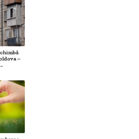
schimbă
Moldova –
..