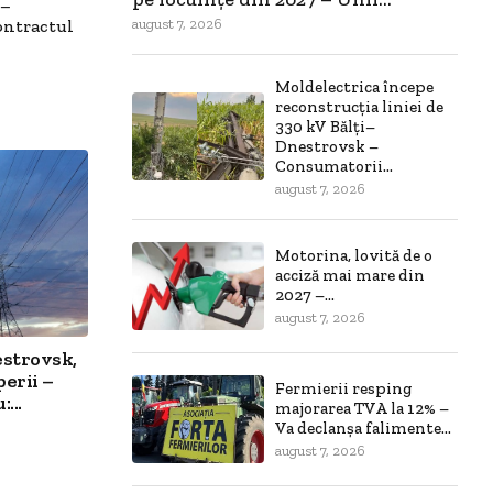
 –
august 7, 2026
ontractul
Moldelectrica începe
reconstrucția liniei de
330 kV Bălți–
Dnestrovsk –
Consumatorii...
august 7, 2026
Motorina, lovită de o
acciză mai mare din
2027 –...
august 7, 2026
estrovsk,
erii –
Fermierii resping
...
majorarea TVA la 12% –
Va declanșa falimente...
august 7, 2026