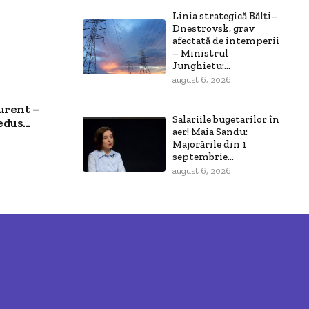
Linia strategică Bălți–
Dnestrovsk, grav
afectată de intemperii
– Ministrul
Junghietu:...
august 6, 2026
curent –
Salariile bugetarilor în
dus...
aer! Maia Sandu:
Majorările din 1
septembrie...
august 6, 2026