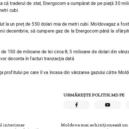
ța că traderul de stat, Energocom a cumpărat de pe piață 30 mil
etri cubi.
t la un preț de 550 dolari mia de metri cubi. Moldovagaz a fost
 lunii decembrie, să cumpere gaz de la Energocom până la sfârșitu
de 150 de milioane de lei circa 8, 5 milioane de dolari din vânz
vor deconta în facturi tranzacția dată
a profitului pe care îl va încasa din vânzarea gazului către Mol
URMĂREȘTE POLITIK.MD PE
al interimar
Moldova mai achiziționează un 