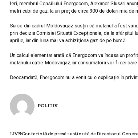
Ieri, membrul Consiliului Energocom, Alexandr Slusari anun
metri cubi de gaz, la un preț de circa 300 de dolari mia de m
Surse din cadrul Moldovagaz susțin că metanul a fost vându
prin decizia Comisiei Situații Excepționale, de la sfârșitul
aprilie, iar din luna mai va achiziționa gaz de pe bursă.
Un calcul elementar arată că Energocom va încasa un profit 
metanului către Modovagaz,iar consumatorii vor fi cei care 
Deocamdată, Energocom nu a venit cu o explicație în privinț
POLITIK
LIVE:Conferință de presă susținută de Directorul Gener