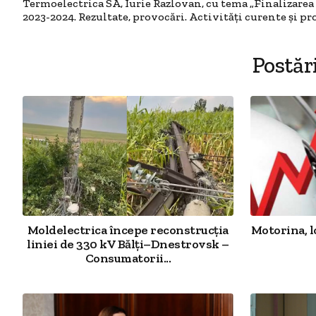
Termoelectrica SA, Iurie Razlovan, cu tema „Finalizarea
2023-2024. Rezultate, provocări. Activități curente și p
Postăr
Moldelectrica începe reconstrucția
Motorina, l
liniei de 330 kV Bălți–Dnestrovsk –
Consumatorii...