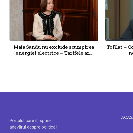
Maia Sandu nu exclude scumpirea
Tofilat – C
energiei electrice – Tarifele ar...
n
ACAS
Portalul care îți spune
adevărul despre politică!