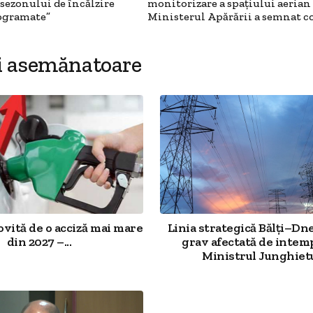
 sezonului de încălzire
monitorizare a spațiului aerian
rogramate”
Ministerul Apărării a semnat c
i asemănatoare
ovită de o acciză mai mare
Linia strategică Bălți–Dn
din 2027 –...
grav afectată de intemp
Ministrul Junghietu: