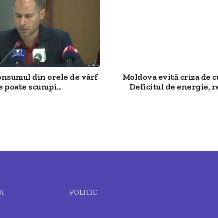
onsumul din orele de vârf
Moldova evită criza de 
e poate scumpi...
Deficitul de energie, re
A
POLITIC