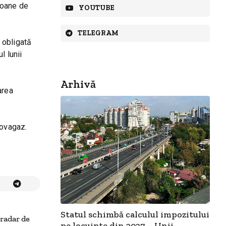
ioane de
YOUTUBE
TELEGRAM
 obligată
l lunii
Arhivă
area
dovagaz.
Statul schimbă calculul impozitului
radar de
pe locuințe din 2027 – Unii...