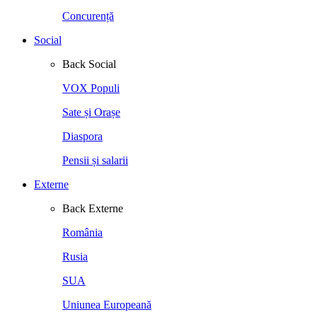
Concurență
Social
Back
Social
VOX Populi
Sate și Orașe
Diaspora
Pensii și salarii
Externe
Back
Externe
România
Rusia
SUA
Uniunea Europeană