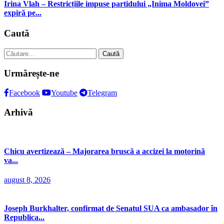
Irina Vlah – Restricțiile impuse partidului „Inima Moldovei”
expiră pe...
Caută
Caută
după:
Urmărește-ne
Facebook
Youtube
Telegram
Arhivă
Chicu avertizează – Majorarea bruscă a accizei la motorină
va...
august 8, 2026
Joseph Burkhalter, confirmat de Senatul SUA ca ambasador în
Republica...