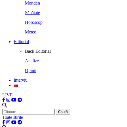
Monden
Sănătate
Horoscop
Meteo
Editorial
Back
Editorial
Analize
Opinii
Interviu
LIVE
Caută
după:
Toate stirile