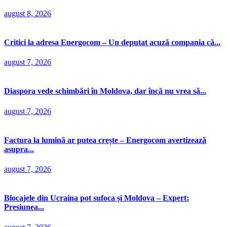
august 8, 2026
Critici la adresa Energocom – Un deputat acuză compania că...
august 7, 2026
Diaspora vede schimbări în Moldova, dar încă nu vrea să...
august 7, 2026
Factura la lumină ar putea crește – Energocom avertizează
asupra...
august 7, 2026
Blocajele din Ucraina pot sufoca și Moldova – Expert:
Presiunea...