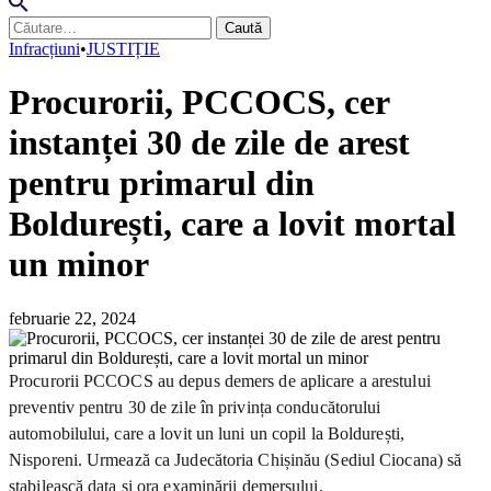
Caută
după:
Infracțiuni
•
JUSTIȚIE
Procurorii, PCCOCS, cer
instanței 30 de zile de arest
pentru primarul din
Boldurești, care a lovit mortal
un minor
februarie 22, 2024
Procurorii PCCOCS au depus demers de aplicare a arestului
preventiv pentru 30 de zile în privința conducătorului
automobilului, care a lovit un luni un copil la Boldurești,
Nisporeni. Urmează ca Judecătoria Chișinău (Sediul Ciocana) să
stabilească data și ora examinării demersului.