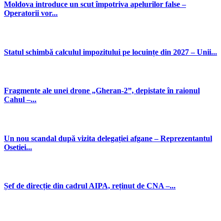
Moldova introduce un scut împotriva apelurilor false –
Operatorii vor...
Statul schimbă calculul impozitului pe locuințe din 2027 – Unii...
Fragmente ale unei drone „Gheran-2”, depistate în raionul
Cahul –...
Un nou scandal după vizita delegației afgane – Reprezentantul
Osetiei...
Șef de direcție din cadrul AIPA, reținut de CNA –...