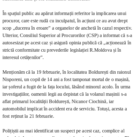
În spațiul public au apărut informații referitor la implicarea unui
procuror, care este rudă cu inculpatul, în acțiuni ce au avut drept
scop „ducerea în eroare” a organelor de anchetă în cazul respectiv.
Ulterior, Consiliul Superior al Procurorilor (CSP) a informat că s-a
autosesizat pe acest caz și asigură opinia publică că „acționează în
strictă conformitate cu prevederile legislației R.Moldova și în
interesul cetățenilor”.
Menționăm că la 19 februarie, în localitatea Boldurești din raionul
Nisporeni, un copil de 14 ani a fost tamponat mortal de o mașină,
iar șoferul a fugit de la fața locului, lăsând minorul acolo. În urma
investigațiilor, oamenii legii au depistat că la volanul mașinii s-a
aflat primarul localității Boldurești, Nicanor Ciochină, iar
automobilul implicat în accident era de serviciu. Totuși, acesta a
fost reținut la 21 februarie.
Polițiștii au mai identificat un suspect pe acest caz, complice al