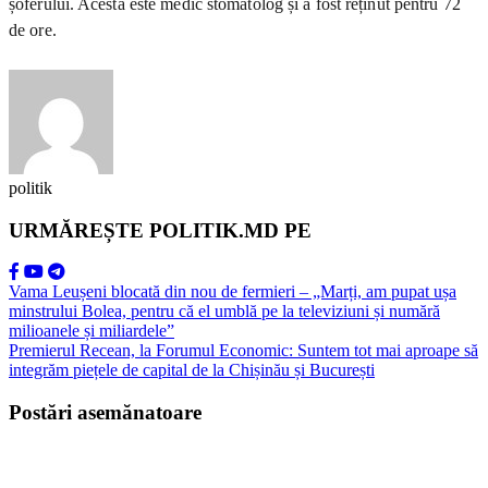
șoferului. Acesta este medic stomatolog și a fost reținut pentru 72
de ore.
politik
URMĂREȘTE POLITIK.MD PE
Vama Leușeni blocată din nou de fermieri – „Marți, am pupat ușa
minstrului Bolea, pentru că el umblă pe la televiziuni și numără
milioanele și miliardele”
Premierul Recean, la Forumul Economic: Suntem tot mai aproape să
integrăm piețele de capital de la Chișinău și București
Postări asemănatoare