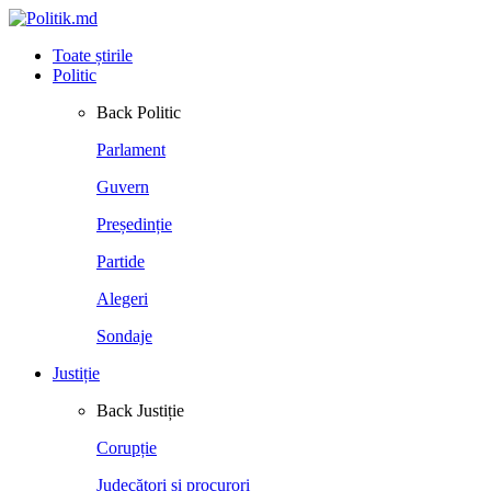
Toate știrile
Politic
Back
Politic
Parlament
Guvern
Președinție
Partide
Alegeri
Sondaje
Justiție
Back
Justiție
Corupție
Judecători și procurori