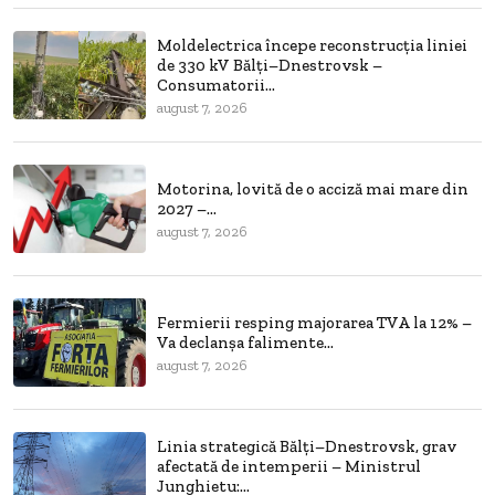
Moldelectrica începe reconstrucția liniei
de 330 kV Bălți–Dnestrovsk –
Consumatorii...
august 7, 2026
Motorina, lovită de o acciză mai mare din
2027 –...
august 7, 2026
Fermierii resping majorarea TVA la 12% –
Va declanșa falimente...
august 7, 2026
Linia strategică Bălți–Dnestrovsk, grav
afectată de intemperii – Ministrul
Junghietu:...