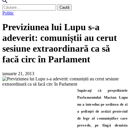
Caută
după:
Politic
Previziunea lui Lupu s-a
adeverit: comuniștii au cerut
sesiune extraordinară ca să
facă circ în Parlament
ianuarie 21, 2013
Supăraţi că preşedintele
Parlamentului Marian Lupu
nu a introdus pe ordinea de zi
a şedinţei de astăzi proiectul
de lege al comuniştilor care
prevede, pe lîngă demisia