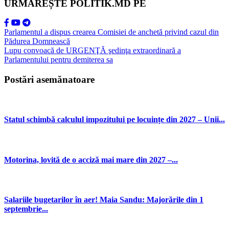
URMĂREȘTE POLITIK.MD PE
Parlamentul a dispus crearea Comisiei de anchetă privind cazul din
Pădurea Domnească
Lupu convoacă de URGENŢĂ şedinţa extraordinară a
Parlamentului pentru demiterea sa
Postări asemănatoare
Statul schimbă calculul impozitului pe locuințe din 2027 – Unii...
Motorina, lovită de o acciză mai mare din 2027 –...
Salariile bugetarilor în aer! Maia Sandu: Majorările din 1
septembrie...