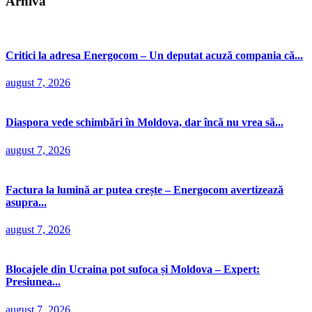
Arhivă
Critici la adresa Energocom – Un deputat acuză compania că...
august 7, 2026
Diaspora vede schimbări în Moldova, dar încă nu vrea să...
august 7, 2026
Factura la lumină ar putea crește – Energocom avertizează
asupra...
august 7, 2026
Blocajele din Ucraina pot sufoca și Moldova – Expert:
Presiunea...
august 7, 2026