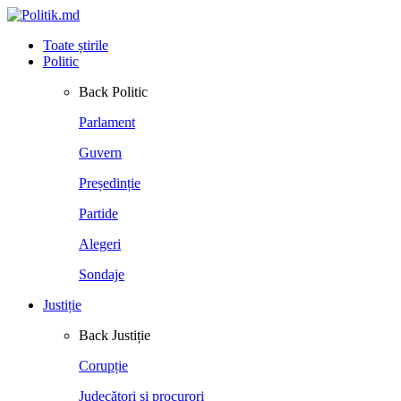
Toate știrile
Politic
Back
Politic
Parlament
Guvern
Președinție
Partide
Alegeri
Sondaje
Justiție
Back
Justiție
Corupție
Judecători și procurori