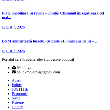
Piața imobiliară își revine – Ioniță: Chișinăul înregistrează cel
mai...
august 7, 2026
BNM alimentează bugetul cu peste 910 milioane de lei –...
august 7, 2026
Portalul care îți spune adevărul despre politică!
Moldova
politikmoldova@gmail.com
Acasa
Politic
JUSTIȚIE
Economie
Social
Externe
Cultură