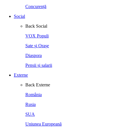
Concurență
Social
Back
Social
VOX Populi
Sate și Orașe
Diaspora
Pensii și salarii
Externe
Back
Externe
România
Rusia
SUA
Uniunea Europeană