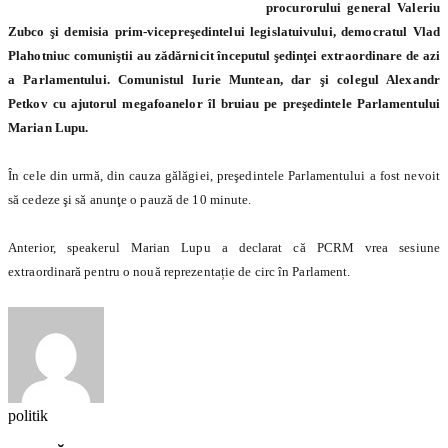
procurorului general Valeriu
Zubco şi demisia prim-vicepreşedintelui legislatuivului, democratul Vlad
Plahotniuc comuniştii au zădărnicit începutul şedinţei extraordinare de azi
a Parlamentului. Comunistul Iurie Muntean, dar şi colegul Alexandr
Petkov cu ajutorul megafoanelor îl bruiau pe preşedintele Parlamentului
Marian Lupu.
În cele din urmă, din cauza gălăgiei, preşedintele Parlamentului a fost nevoit
să cedeze şi să anunţe o pauză de 10 minute.
Anterior, speakerul Marian Lupu a declarat că PCRM vrea sesiune
extraordinară pentru o nouă reprezentație de circ în Parlament.
politik