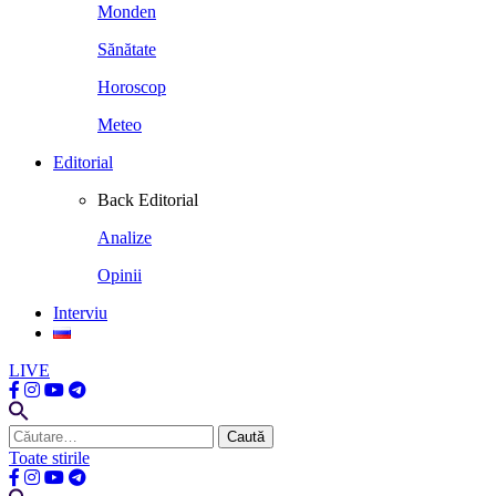
Monden
Sănătate
Horoscop
Meteo
Editorial
Back
Editorial
Analize
Opinii
Interviu
LIVE
Caută
după:
Toate stirile