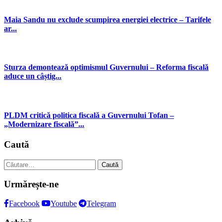
Maia Sandu nu exclude scumpirea energiei electrice – Tarifele
ar...
Sturza demontează optimismul Guvernului – Reforma fiscală
aduce un câștig...
PLDM critică politica fiscală a Guvernului Tofan –
„Modernizare fiscală”...
Caută
Caută
după:
Urmărește-ne
Facebook
Youtube
Telegram