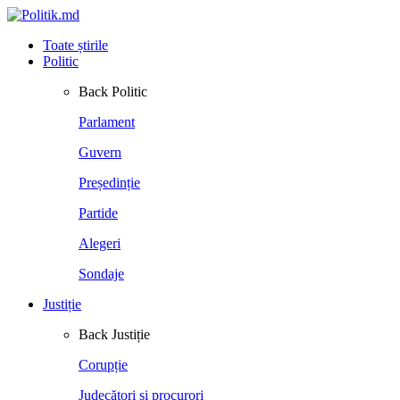
Toate știrile
Politic
Back
Politic
Parlament
Guvern
Președinție
Partide
Alegeri
Sondaje
Justiție
Back
Justiție
Corupție
Judecători și procurori