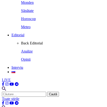
Monden
Sănătate
Horoscop
Meteo
Editorial
Back
Editorial
Analize
Opinii
Interviu
LIVE
Caută
după:
Toate stirile