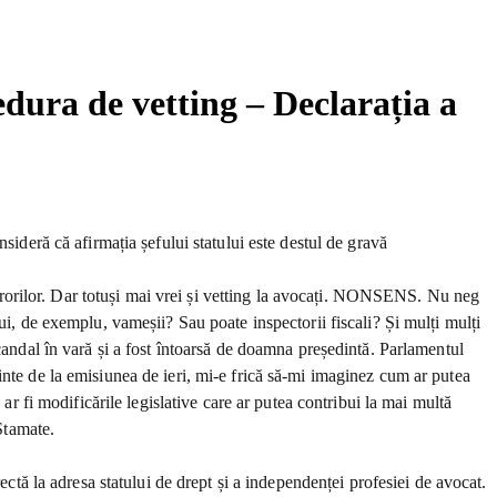
edura de vetting – Declarația a
sideră că afirmația șefului statului este destul de gravă
ocurorilor. Dar totuși mai vrei și vetting la avocați. NONSENS. Nu neg
ui, de exemplu, vameșii? Sau poate inspectorii fiscali? Și mulți mulți
candal în vară și a fost întoarsă de doamna președintă. Parlamentul
inte de la emisiunea de ieri, mi-e frică să-mi imaginez cum ar putea
ar fi modificările legislative care ar putea contribui la mai multă
Stamate.
ectă la adresa statului de drept și a independenței profesiei de avocat.