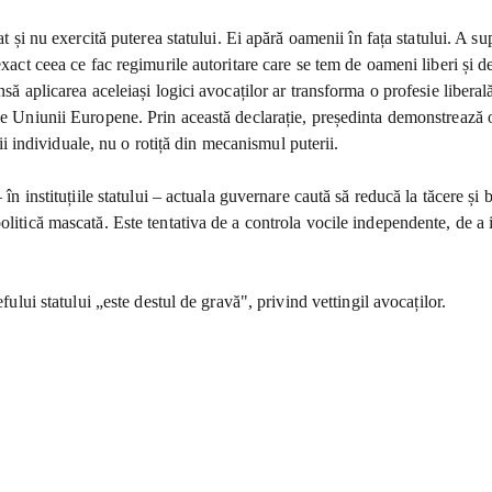
at și nu exercită puterea statului. Ei apără oamenii în fața statului. A s
xact ceea ce fac regimurile autoritare care se tem de oameni liberi și de
să aplicarea aceleiași logici avocaților ar transforma o profesie liberală
le Uniunii Europene. Prin această declarație, președinta demonstrează o
ții individuale, nu o rotiță din mecanismul puterii.
în instituțiile statului – actuala guvernare caută să reducă la tăcere și b
olitică mascată. Este tentativa de a controla vocile independente, de a 
fului statului „este destul de gravă", privind vettingil avocaților.