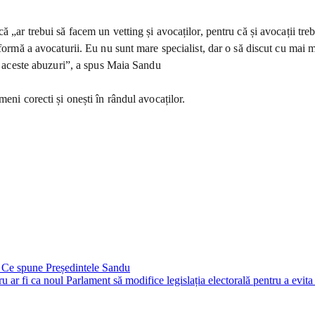
 „ar trebui să facem un vetting și avocaților, pentru că și avocații trebu
formă a avocaturii. Eu nu sunt mare specialist, dar o să discut cu mai mu
în aceste abuzuri”, a spus Maia Sandu
eni corecti și onești în rândul avocaților.
e – Ce spune Președintele Sandu
u ar fi ca noul Parlament să modifice legislația electorală pentru a evita