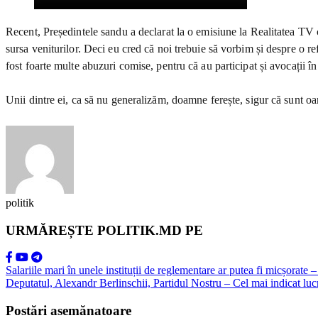
Recent, Președintele sandu a declarat la o emisiune la Realitatea TV că
sursa veniturilor. Deci eu cred că noi trebuie să vorbim și despre o re
fost foarte multe abuzuri comise, pentru că au participat și avocații 
Unii dintre ei, ca să nu generalizăm, doamne ferește, sigur că sunt oam
politik
URMĂREȘTE POLITIK.MD PE
Salariile mari în unele instituții de reglementare ar putea fi micșorat
Deputatul, Alexandr Berlinschii, Partidul Nostru – Cel mai indicat lucr
Postări asemănatoare