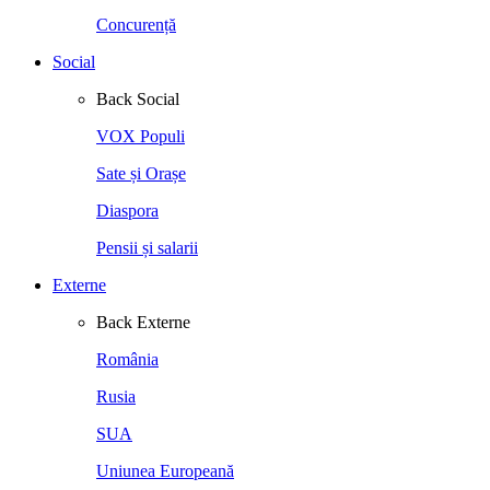
Concurență
Social
Back
Social
VOX Populi
Sate și Orașe
Diaspora
Pensii și salarii
Externe
Back
Externe
România
Rusia
SUA
Uniunea Europeană