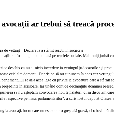
avocații ar trebui să treacă proc
aților a fost amplu comentată pe rețelele sociale. Mai mulți juriști con
ai zice deschis ca nu ai nicio incredere in vettingul judecatorilor și pr
n toate celelalte domenii. Dar de ce să nu supunem în aces caz vettingul
parlamentului se află acea lege cu privire la avocatură care a stârnit s
președintă în scrisoare. Iar ținând cont de declarațiile doamnei președ
opunerea să nu așteptăm convocarea noii legislaturi, ci să discutăm care 
erile respective pe masa parlamentarilor", a scris fostul deputat Olesea 
g la avocați, lucru care nu este doar o greșeală gravă, ci o lovitură dir