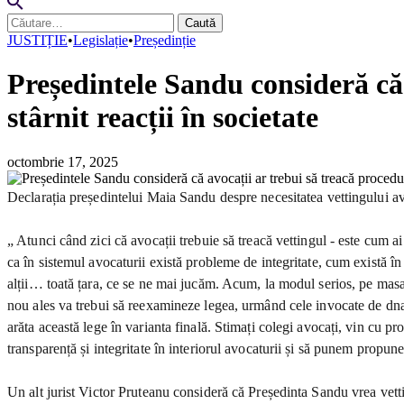
Caută
după:
JUSTIȚIE
•
Legislație
•
Președinție
Președintele Sandu consideră că 
stârnit reacții în societate
octombrie 17, 2025
Declarația președintelui Maia Sandu despre necesitatea vettingului avoc
„ Atunci când zici că avocații trebuie să treacă vettingul - este cum 
ca în sistemul avocaturii există probleme de integritate, cum există î
alții… toată țara, ce se ne mai jucăm. Acum, la modul serios, pe masa 
nou ales va trebui să reexamineze legea, urmând cele invocate de dna 
arăta această lege în varianta finală. Stimați colegi avocați, vin cu pr
transparență și integritate în interiorul avocaturii și să punem propun
Un alt jurist Victor Pruteanu consideră că Președinta Sandu vrea vettin