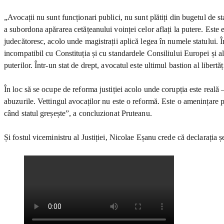
„Avocații nu sunt funcționari publici, nu sunt plătiți din bugetul de st
a subordona apărarea cetățeanului voinței celor aflați la putere. Este e
judecătoresc, acolo unde magistrații aplică legea în numele statului. În
incompatibil cu Constituția și cu standardele Consiliului Europei și a
puterilor. Într-un stat de drept, avocatul este ultimul bastion al libertă
În loc să se ocupe de reforma justiției acolo unde corupția este reală – 
abuzurile. Vettingul avocaților nu este o reformă. Este o amenințare p
când statul greșește”, a concluzionat Pruteanu.
Și fostul viceministru al Justiției, Nicolae Eșanu crede că declarația șe