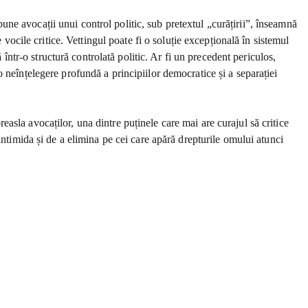
upune avocații unui control politic, sub pretextul „curățirii”, înseamnă
 vocile critice. Vettingul poate fi o soluție excepțională în sistemul
 într-o structură controlată politic. Ar fi un precedent periculos,
 neînțelegere profundă a principiilor democratice și a separației
reasla avocaților, una dintre puținele care mai are curajul să critice
intimida și de a elimina pe cei care apără drepturile omului atunci