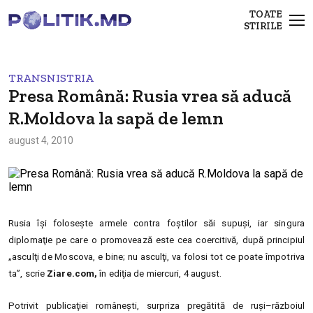
TOATE
STIRILE
TRANSNISTRIA
Presa Română: Rusia vrea să aducă
R.Moldova la sapă de lemn
august 4, 2010
Rusia îşi foloseşte armele contra foştilor săi supuşi, iar singura
diplomaţie pe care o promovează este cea coercitivă, după principiul
„asculţi de Moscova, e bine; nu asculţi, va folosi tot ce poate împotriva
ta”, scrie
Ziare.com,
în ediţia de miercuri, 4 august.
Potrivit publicaţiei româneşti, surpriza pregătită de ruşi–războiul