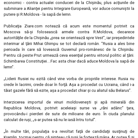
economic - contra actualei conduceri de la Chişinău, plus acţiunile de
subminare a Alianţei pentru Integrare Europeană, vor aduce comuniştii la
putere şi R.Moldova - la sapă de lemn.
Publicaţia Ziare.com notează că acum este momentul potrivit ca
Moscova să-şi folosească armele contra R.Moldova, deoarece
autorităţile de la Chişinău „prea se orientează spre Vest”, iar preşedintele
interimar al ţării Mihai Ghimpu se tot declară român. ”Rusia a ales bine
perioada în care să lovească Guvernul pro-românesc de la Chişinău.
Pentru că peste Prut urmează ceva esenţial pentru viitorul politic al ţării.
Schimbarea Constituţiei....Fac asta chiar dacă aduce Moldova la sapă de
lemn”.
„Liderii Rusiei nu ezită când vine vorba de propriile interese. Rusia nu
crede în lacrimi, crede doar în forţă. Aşa a procedat cu Ucraina, când i-a
tăiat gazele fără să ezite, aşa a procedat chiar şi cu aliatul său Belarus”.
Interzicerea importul de vinuri moldoveneşti şi apă minerală din
Republica Moldova, potrivit aceleiaşi surse va „răni adânc” ţara,
provocându-i pierderi de sute de milioane de euro. În ciuda planului
calculat de ruşi, „s-ar putea să nu le iasă întru totul”.
„În multe tări, populaţia s-a revoltat faţă de candidaţii susţinuţi de
Kremlin, tocmai pentru că simţeau că ruşii le forţează mâna. Ar putea fi şi