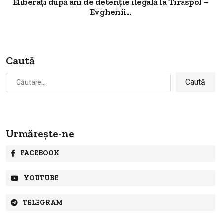
Eliberați după ani de detenție ilegală la Tiraspol –
Evghenii...
Caută
Caută
după:
Urmărește-ne
FACEBOOK
YOUTUBE
TELEGRAM