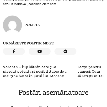
cazul R.Moldova”, conchide Ziare.com.
POLITIK
URMĂREȘTE POLITIK.MD PE
Voronin – lup bătrân care şi-a
Lecţii pentru
pierdut potenţa şi posibilitatea de a
vameşi: Cum
mai ţine haita în jurul lui, Mocanu
să rezişti mitei
Postări asemănatoare