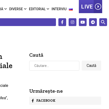
LIVE
RĂ
DIVERSE
EDITORIAL
INTERVIU
n
Caută
Caută
iale
după:
Urmărește-ne
Mea”,
FACEBOOK