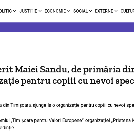
OLITIC
JUSTIȚIE
ECONOMIE
SOCIAL
EXTERNE
CULTU
erit Maiei Sandu, de primăria di
ație pentru copiii cu nevoi spec
iul „Timișoara pentru Valori Europene” organizației „Prietena 
edinție.