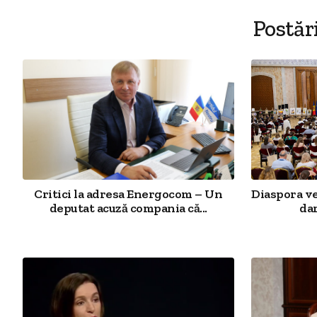
Postăr
Critici la adresa Energocom – Un
Diaspora v
deputat acuză compania că...
dar