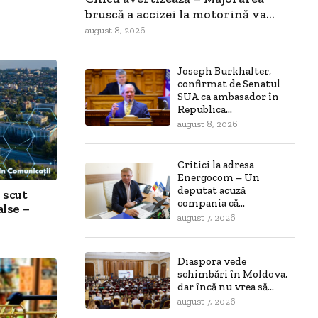
bruscă a accizei la motorină va...
august 8, 2026
Joseph Burkhalter,
confirmat de Senatul
SUA ca ambasador în
Republica...
august 8, 2026
Critici la adresa
Energocom – Un
deputat acuză
 scut
compania că...
alse –
august 7, 2026
Diaspora vede
schimbări în Moldova,
dar încă nu vrea să...
august 7, 2026