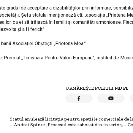
 gradul de acceptare a dizabilităților prin informare, sensibili
 a societății. Șefa statului menționează că: „asociația „Prietena M
lor, ca ei să trăiască în familii și comunități armonioase. Fiec
zvolta și a fi fericit”.
banii Asociației Obștești „Prietena Mea.”
, Premiul „Timişoara Pentru Valori Europene”, instituit de Munic
URMĂREȘTE POLITIK.MD PE
Statul anulează licitația pentru spațiile comerciale de 
– Andrei Spînu: „Procesul este sabotat din interior„ – C