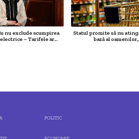
u nu exclude scumpirea
Statul promite să nu ating
electrice – Tarifele ar...
bază al oamenilor,..
A
POLITIC
ȚIE
ECONOMIE