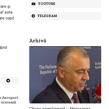
YOUTUBE
zare și
ea” este
TELEGRAM
are copil
Arhivă
ipiul
la Aeroport
e urmează
Chicu avertizează – Majorarea