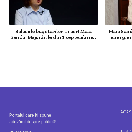
Salariile bugetarilor în aer! Maia
Maia Sand
Sandu: Majorările din 1 septembrie...
energiei 
ACAS
Portalul care îți spune
adevărul despre politică!
JUSTI