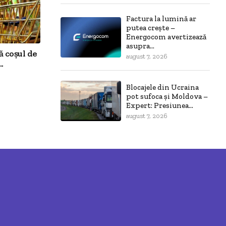
Factura la lumină ar
putea crește –
Energocom avertizează
asupra...
ă coșul de
august 7, 2026
.
Blocajele din Ucraina
pot sufoca și Moldova –
Expert: Presiunea...
august 7, 2026