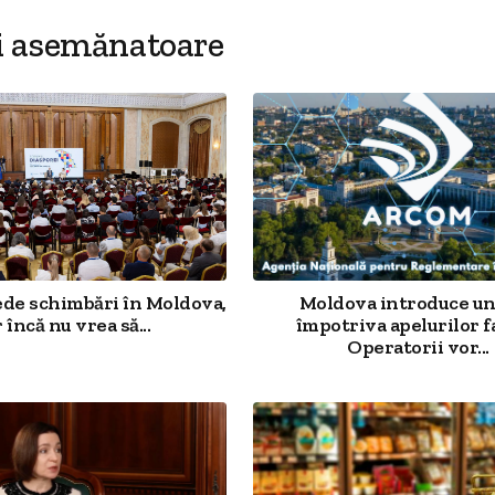
i asemănatoare
ede schimbări în Moldova,
Moldova introduce un
 încă nu vrea să...
împotriva apelurilor f
Operatorii vor...