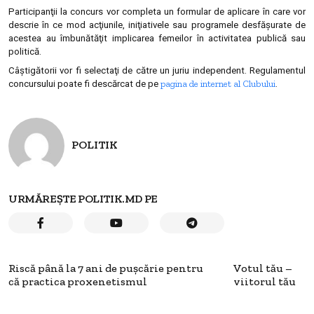
Participanţii la concurs vor completa un formular de aplicare în care vor
descrie în ce mod acţiunile, iniţiativele sau programele desfăşurate de
acestea au îmbunătăţit implicarea femeilor în activitatea publică sau
politică.
Câştigătorii vor fi selectaţi de către un juriu independent. Regulamentul
pagina de internet al Clubului
concursului poate fi descărcat de pe
.
POLITIK
URMĂREȘTE POLITIK.MD PE
Riscă până la 7 ani de puşcărie pentru
Votul tău –
că practica proxenetismul
viitorul tău