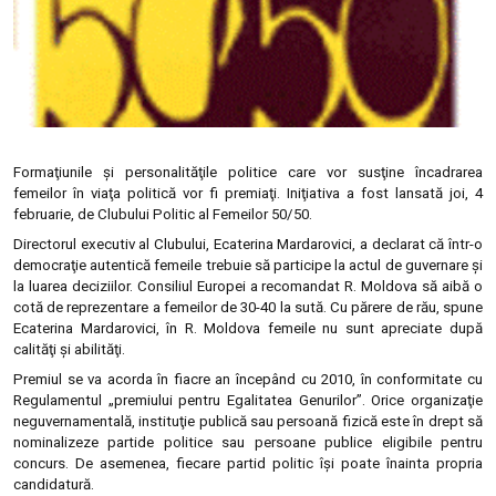
Formaţiunile şi personalităţile politice care vor susţine încadrarea
femeilor în viaţa politică vor fi premiaţi. Iniţiativa a fost lansată joi, 4
februarie, de Clubului Politic al Femeilor 50/50.
D
irectorul executiv al Clubului, Ecaterina Mardarovici, a declarat că într-o
democraţie autentică femeile trebuie să participe la actul de guvernare şi
la luarea deciziilor. Consiliul Europei a recomandat R. Moldova să aibă o
cotă de reprezentare a femeilor de 30-40 la sută. Cu părere de rău, spune
Ecaterina Mardarovici, în R. Moldova femeile nu sunt apreciate după
calităţi şi abilităţi.
Premiul se va acorda în fiacre an începând cu 2010, în conformitate cu
Regulamentul „premiului pentru Egalitatea Genurilor”. Orice organizaţie
neguvernamentală, instituţie publică sau persoană fizică este în drept să
nominalizeze partide politice sau persoane publice eligibile pentru
concurs. De asemenea, fiecare partid politic îşi poate înainta propria
candidatură.