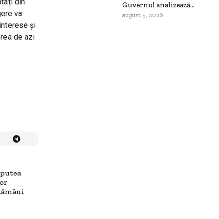
tați din
Guvernul analizează...
gere va
august 5, 2026
interese și
erea de azi
e
 putea
lor
ptămâni