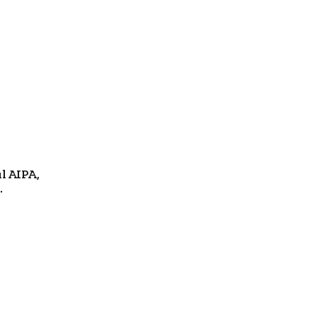
ul AIPA,
.