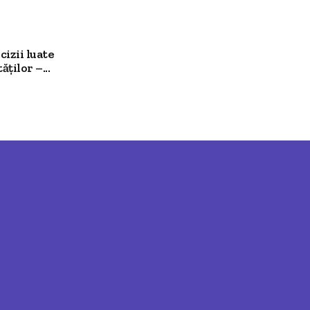
cizii luate
ților –...