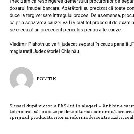
Precizăm că respingerea demersului procurorilor de separare
dosarul fraudei bancare. Apărătorii au precizat că toate con
duce la tergiversare întregului proces. De asemenea, procur
că prin separarea cauzei va fi viciat tot procesul de exami
se creează un precedent periculos pentru alte cauze.
Vladimir Plahotniuc va fi judecat separat în cauza penală „
magistrații Judecătoriei Chișinău.
POLITIK
Slusari după victoria PAS-lui în alegeri – Ar fi bine ca 
tehnocrat, să se axeze pe dezvoltarea economică, crearea
sprijinul producătorilor și reforma descentralizării real