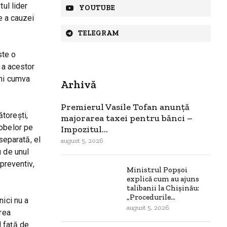
ul lider
YOUTUBE
e a cauzei
TELEGRAM
ste o
e a acestor
eni cumva
Arhivă
Premierul Vasile Tofan anunță
torești,
majorarea taxei pentru bănci –
robelor pe
Impozitul...
separată, el
august 5, 2026
u de unul
preventiv,
Ministrul Popșoi
explică cum au ajuns
talibanii la Chișinău:
„Procedurile...
nici nu a
august 5, 2026
area
l față de