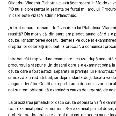
Oligarhul Vladimir Plahotniuc, extrădat recent în Moldova va
PD nu s-a prezentat la ședința pe furtul miliardului. Procur
în care este vizat Vladimir Plahotniuc.
„A fost separat dosarul de învinuire a lui Plahotniuc Vladimi
reușită? Din motiv că, din start, am pledat, atunci când s-a
cauze, iar admiterea acestui demers va duce la examinarea c
drepturilor celorlalți inculpați la proces”, a comunicat proc
Întrebat cât timp va dura examinarea cauzei după această s
procurorul a răspuns: „În dosarul care s-a examinat până la
cauza care a fost astăzi separată în privința lui Plahotniuc 
urmează a fi redistribuit, iar deja instanța de judecată va
singur judecător. Odată cu repartizarea dosarului vor fi fixa
noi suntem obligați să examinăm cauza de urgență, de aceea
La precizarea jurnaliștilor dacă cauza separată va fi examin
fost examinat până la moment. S-a examinat primul dosar, car
probelor pe dosarul care a fost disjuns, de aceea nu se încalcă