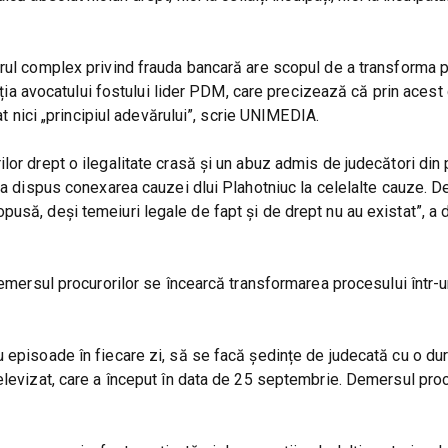
arul complex privind frauda bancară are scopul de a transforma 
acția avocatului fostului lider PDM, care precizează că prin aces
at nici „principiul adevărului”, scrie UNIMEDIA.
lor drept o ilegalitate crasă și un abuz admis de judecători din 
 a dispus conexarea cauzei dlui Plahotniuc la celelalte cauze. D
usă, deși temeiuri legale de fapt și de drept nu au existat”, a 
 demersul procurorilor se încearcă transformarea procesului într
 episoade în fiecare zi, să se facă ședințe de judecată cu o du
elevizat, care a început în data de 25 septembrie. Demersul proc