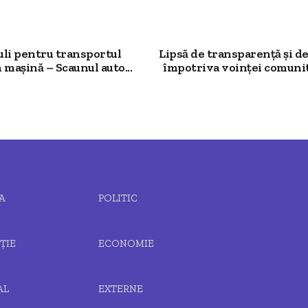
uli pentru transportul
Lipsă de transparență și de
n mașină – Scaunul auto...
împotriva voinței comunită
A
POLITIC
ȚIE
ECONOMIE
AL
EXTERNE