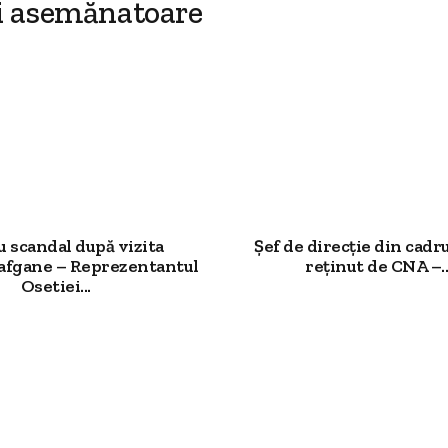
i asemănatoare
 scandal după vizita
Șef de direcție din cadr
 afgane – Reprezentantul
reținut de CNA –..
Osetiei...