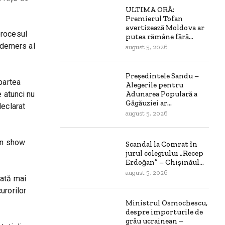
ULTIMA ORĂ:
Premierul Tofan
avertizează Moldova ar
procesul
putea rămâne fără...
t demers al
august 5, 2026
Președintele Sandu –
partea
Alegerile pentru
e atunci nu
Adunarea Populară a
Găgăuziei ar...
declarat
august 5, 2026
-un show
Scandal la Comrat în
jurul colegiului „Recep
Erdoğan” – Chișinăul...
august 5, 2026
rată mai
urorilor
Ministrul Osmochescu,
despre importurile de
grâu ucrainean –