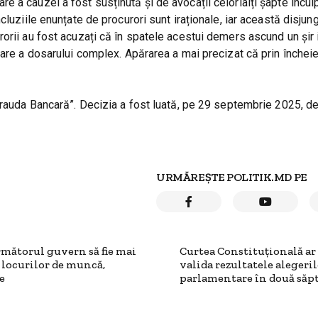
 a cauzei a fost susținută și de avocații celorlalți șapte inculp
cluziile enunțate de procurori sunt iraționale, iar această disjun
orii au fost acuzați că în spatele acestui demers ascund un șir 
nare a dosarului complex. Apărarea a mai precizat că prin închei
Frauda Bancară”. Decizia a fost luată, pe 29 septembrie 2025, d
URMĂREȘTE POLITIK.MD PE
următorul guvern să fie mai
Curtea Constituțională ar
 locurilor de muncă,
valida rezultatele alegeri
e
parlamentare în două să