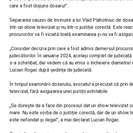
care a fost disjuns dosarul”.
Separarea cauzei de învinuire a lui Vlad Plahotniuc de dos
într-un show televizat și nu într-o justiție corectă. Este re
procurorilor va fi viciată toată examinarea și nu va fi asigur
„Consider decizia prin care a fost admis demersul procurori
judecătorilor. În ianuarie 2024, același complet de judecată
s-a schimbat, dar vedem că au emis o încheiere diametral op
Lucian Rogac după ședința de judecată.
În timpul examinării dosarului, avocatul a precizat că prin
televizat, fără asigurarea unei justiții echitabile.
„Se dorește de a face din procesul dat un show televizat cu
mare. Nu este vorba de o justiție corectă, dar de un show t
este nefondat și ilegal”, a mai declarat Lucian Rogac.