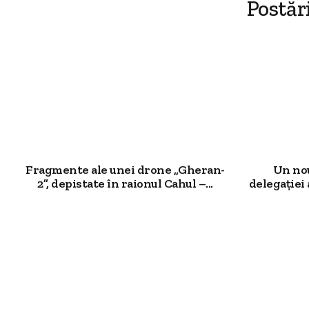
Postăr
Fragmente ale unei drone „Gheran-
Un nou
2”, depistate în raionul Cahul –...
delegației