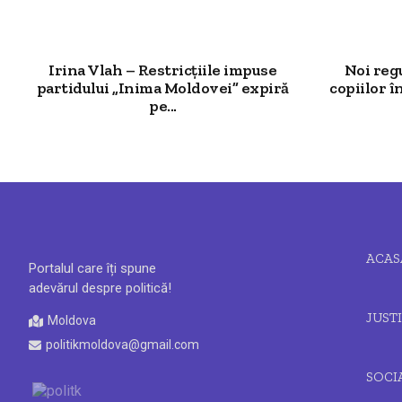
Irina Vlah – Restricțiile impuse
Noi reg
partidului „Inima Moldovei” expiră
copiilor î
pe...
ACAS
Portalul care îți spune
adevărul despre politică!
JUSTI
Moldova
politikmoldova@gmail.com
SOCI