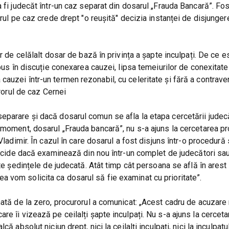
 fi judecăt într-un caz separat din dosarul „Frauda Bancară”. Fost
orul pe caz crede drept "o reușită" decizia instanței de disjunger
r de celălalt dosar de bază în privința a șapte inculpați. De ce e
 pus în discuție conexarea cauzei, lipsa temeiurilor de conexitat
auzei într-un termen rezonabil, cu celeritate și fără a contrav
urorul de caz Cernei
eparare și dacă dosarul comun se afla la etapa cercetării judecă
 moment, dosarul „Frauda bancară”, nu s-a ajuns la cercetarea p
Vladimir. În cazul în care dosarul a fost disjuns într-o procedură 
 decide dacă examinează din nou într-un complet de judecători sa
te ședințele de judecată. Atât timp cât persoana se află în arest 
 vom solicita ca dosarul să fie examinat cu prioritate”.
ată de la zero, procurorul a comunicat: „Acest cadru de acuzare 
e îi vizează pe ceilalți șapte inculpați. Nu s-a ajuns la cercet
 absolut niciun drept, nici la ceilalți inculpați, nici la inculpatu