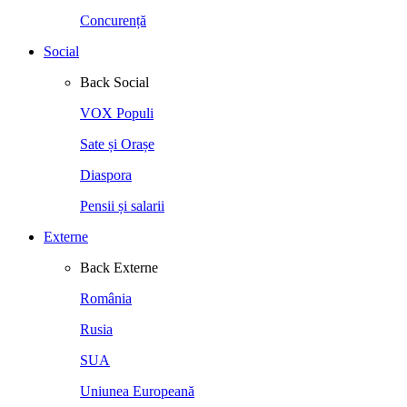
Concurență
Social
Back
Social
VOX Populi
Sate și Orașe
Diaspora
Pensii și salarii
Externe
Back
Externe
România
Rusia
SUA
Uniunea Europeană