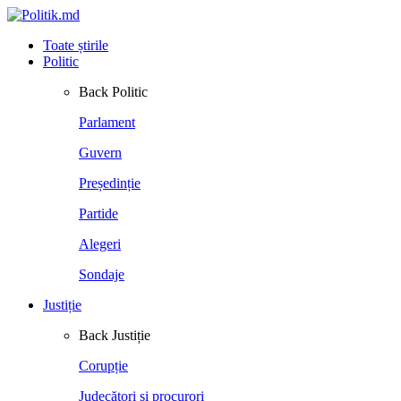
Toate știrile
Politic
Back
Politic
Parlament
Guvern
Președinție
Partide
Alegeri
Sondaje
Justiție
Back
Justiție
Corupție
Judecători și procurori