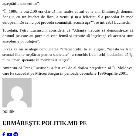
aşteptările oamenilor”.
“În 1996, la ora 2.00 era clar că mai multe voturi eu le am. Dimineaţă, domnul
Snegur, cu un buchet de flori, a venit şi m-a felicitat. S-a procedat în mod
european. De ce nu pot proceda comuniştii acuma aşa?”, se întreabă Lucinschi.
Totodată, Petru Lucinschi consideră că “Alianţa trebuie să demonstreze că
drumul pe care au pornit ei este fermă şi trebuie să înţeleagă că acestea sunt
aşteptările populaţiei”.
În caz că nu se alege conducerea Parlamentului la 28 august, “acesta va fi un
semnal foarte neplăcut pentru societate”, a conchis Lucinschi, declarând că îşi
pune “mari speranţe în membrii Alianţei”.
Amintim că Petru Lucinschi a fost cel de-al doilea preşedinte al R. Moldova,
care l-a succedat pe Mircea Snegur în perioada decembrie 1996-aprilie 2001.
politik
URMĂREȘTE POLITIK.MD PE