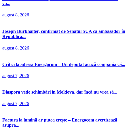
va...
august 8, 2026
Joseph Burkhalter, confirmat de Senatul SUA ca ambasador în
Republica...
august 8, 2026
Critici la adresa Energocom – Un deputat acuză compania că...
august 7, 2026
Diaspora vede schimbări în Moldova, dar încă nu vrea să...
august 7, 2026
Factura la lumină ar putea crește – Energocom avertizează
asupra...