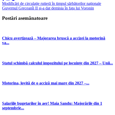
Modificări de circulaţie rutieră în timpul sărbătorilor naţionale
Guvernul Greceanîi II şi-a dat demisia în faţa lui Voronin
Postări asemănatoare
Chicu avertizează – Majorarea bruscă a accizei la motorină
va...
Statul schimbă calculul impozitului pe locuințe din 2027 – Unii...
Motorina, lovită de o acciză mai mare din 2027 –...
Salariile bugetarilor în aer! Maia Sandu: Majorările din 1
septembrie...