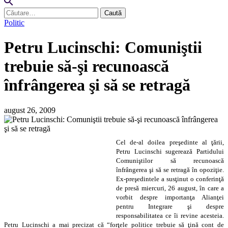
Caută
după:
Politic
Petru Lucinschi: Comuniştii
trebuie să-şi recunoască
înfrângerea şi să se retragă
august 26, 2009
Cel de-al doilea preşedinte al ţării,
Petru Lucinschi sugerează Partidului
Comuniştilor să recunoască
înfrângerea şi să se retragă în opoziţie.
Ex-preşedintele a susţinut o conferinţă
de presă miercuri, 26 august, în care a
vorbit despre importanţa Alianţei
pentru Integrare şi despre
responsabilitatea ce îi revine acesteia.
Petru Lucinschi a mai precizat că “forţele politice trebuie să ţină cont de