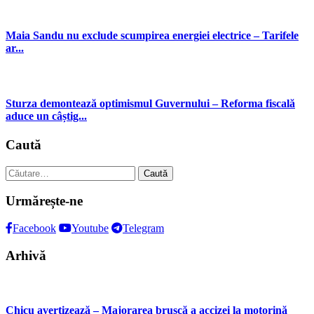
Maia Sandu nu exclude scumpirea energiei electrice – Tarifele
ar...
Sturza demontează optimismul Guvernului – Reforma fiscală
aduce un câștig...
Caută
Caută
după:
Urmărește-ne
Facebook
Youtube
Telegram
Arhivă
Chicu avertizează – Majorarea bruscă a accizei la motorină