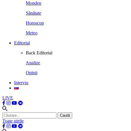
Monden
Sănătate
Horoscop
Meteo
Editorial
Back
Editorial
Analize
Opinii
Interviu
LIVE
Caută
după:
Toate stirile