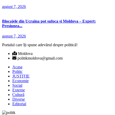
august 7, 2026
Blocajele din Ucraina pot sufoca și Moldova – Expert:
Presiunea...
august 7, 2026
Portalul care îți spune adevărul despre politică!
Moldova
politikmoldova@gmail.com
Acasa
Politic
JUSTIȚIE
Economie
Social
Externe
Cultură
Diverse
Editorial