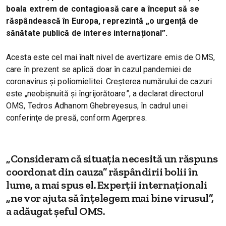
boala extrem de contagioasă care a început să se
răspândească în Europa, reprezintă „o urgență de
sănătate publică de interes internațional”.
Acesta este cel mai înalt nivel de avertizare emis de OMS,
care în prezent se aplică doar în cazul pandemiei de
coronavirus şi poliomielitei. Creşterea numărului de cazuri
este „neobişnuită şi îngrijorătoare”, a declarat directorul
OMS, Tedros Adhanom Ghebreyesus, în cadrul unei
conferinţe de presă, conform Agerpres.
„Consideram că situaţia necesită un răspuns
coordonat din cauza” răspândirii bolii în
lume, a mai spus el. Experţii internaţionali
„ne vor ajuta să înţelegem mai bine virusul”,
a adăugat şeful OMS.