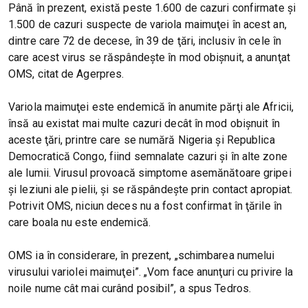
Până în prezent, există peste 1.600 de cazuri confirmate şi
1.500 de cazuri suspecte de variola maimuţei în acest an,
dintre care 72 de decese, în 39 de ţări, inclusiv în cele în
care acest virus se răspândeşte în mod obişnuit, a anunţat
OMS, citat de Agerpres.
Variola maimuţei este endemică în anumite părţi ale Africii,
însă au existat mai multe cazuri decât în mod obişnuit în
aceste ţări, printre care se numără Nigeria şi Republica
Democratică Congo, fiind semnalate cazuri şi în alte zone
ale lumii. Virusul provoacă simptome asemănătoare gripei
şi leziuni ale pielii, şi se răspândeşte prin contact apropiat.
Potrivit OMS, niciun deces nu a fost confirmat în ţările în
care boala nu este endemică.
OMS ia în considerare, în prezent, „schimbarea numelui
virusului variolei maimuţei”. „Vom face anunţuri cu privire la
noile nume cât mai curând posibil”, a spus Tedros.