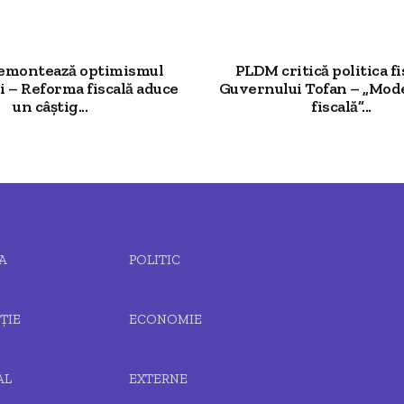
demontează optimismul
PLDM critică politica fi
 – Reforma fiscală aduce
Guvernului Tofan – „Mod
un câștig...
fiscală”...
A
POLITIC
ȚIE
ECONOMIE
AL
EXTERNE