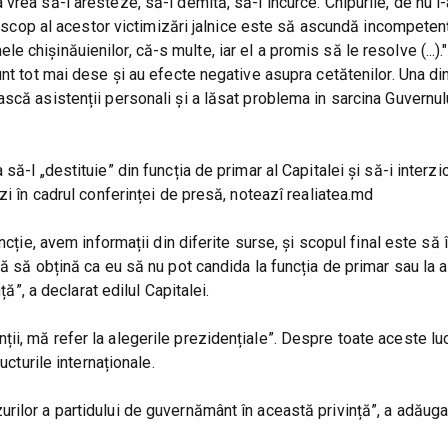
rea să-l aresteze, să-l demită, să-l încurce. Chipurile, de nu l-
ul scop al acestor victimizări jalnice este să ascundă incompeten
chișinăuienilor, că-s multe, iar el a promis să le resolve (...)."
unt tot mai dese și au efecte negative asupra cetătenilor. Una di
că asistenții personali și a lăsat problema in sarcina Guvernulu
să-l „destituie” din funcția de primar al Capitalei și să-i interz
zi în cadrul conferinței de presă, noteazî realiatea.md
ncție, avem informații din diferite surse, și scopul final este să 
ă să obțină ca eu să nu pot candida la funcția de primar sau la a
ță”, a declarat edilul Capitalei.
i, mă refer la alegerile prezidențiale”. Despre toate aceste luc
ucturile internaționale.
rilor a partidului de guvernământ în această privință”, a adăug