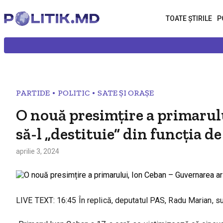
TOATE ȘTIRILE
P
•
•
PARTIDE
POLITIC
SATE ȘI ORAȘE
O nouă presimțire a primarul
să-l „destituie” din funcția de
aprilie 3, 2024
LIVE TEXT: 16:45 În replică, deputatul PAS, Radu Marian, s