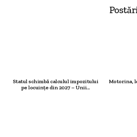
Postăr
Statul schimbă calculul impozitului
Motorina, l
pe locuințe din 2027 – Unii...