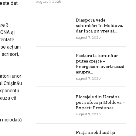
august 7, 2026
 este dat
Diaspora vede
are 3
schimbări în Moldova,
dar încă nu vrea să...
a CNA și
august 7, 2026
ntentate
nse acțiuni
 scrisori,
Factura la lumină ar
putea crește –
Energocom avertizează
asupra...
rtorii unor
august 7, 2026
al Chișinău
exponenții
Blocajele din Ucraina
cauza că
pot sufoca și Moldova –
Expert: Presiunea...
august 7, 2026
i niciodată
Piața imobiliară își