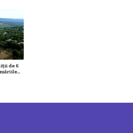
ții de 6
ăriile...