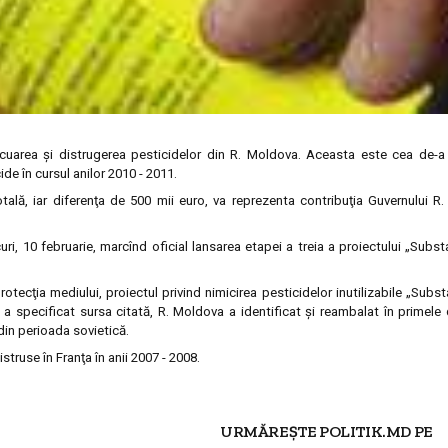
cuarea şi distrugerea pesticidelor din R. Moldova. Aceasta este cea de-a 
de în cursul anilor 2010 - 2011.
ală, iar diferenţa de 500 mii euro, va reprezenta contribuţia Guvernului R
, 10 februarie, marcînd oficial lansarea etapei a treia a proiectului „Subst
otecţia mediului, proiectul privind nimicirea pesticidelor inutilizabile „Subst
a specificat sursa citată, R. Moldova a identificat şi reambalat în primele
din perioada sovietică.
struse în Franţa în anii 2007 - 2008.
URMĂREȘTE POLITIK.MD PE