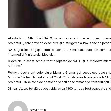
Alianţa Nord Atlantică (NATO) va aloca circa 4 mln. euro pentru eva
proiectului, care prevede evacuarea şi distrugerea a 1949 tone de pestici
NATO şi-a luat angajamentul să achite 3,5 milioane euro din suma tot
intermediul Ministerului Mediului.
O decizie în acest sens a fost adoptată de NATO şi R. Moldova miercuri
Moldova”.
Potrivit locotenent-colonelului Mariana Grama, şef secţie ecologie şi pr
Moldova” a fost lansat în anul 2004. Cu susţinerea financiară a NATO, 
proiectului 3245 tone de pesticide periculoase rămase pe teritoriul ţării 
Din cantitatea totală de pesticide, circa 1300 tone au fost evacuate şi di
POLITIK