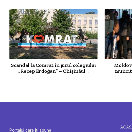
Scandal la Comrat în jurul colegiului
Moldova
„Recep Erdoğan” – Chișinăul...
muncit
ACAS
Portalul care îți spune