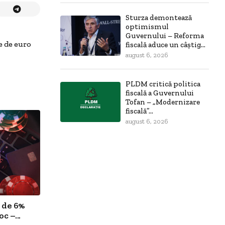
Sturza demontează
optimismul
Guvernului – Reforma
e de euro
fiscală aduce un câștig...
august 6, 2026
PLDM critică politica
fiscală a Guvernului
Tofan – „Modernizare
fiscală”...
august 6, 2026
 de 6%
c –...