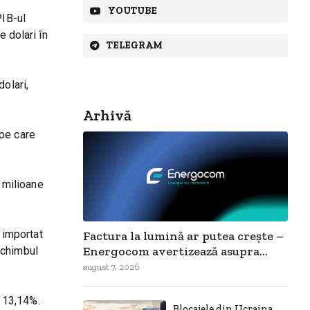
YOUTUBE
PIB-ul
e dolari în
TELEGRAM
olari,
Arhivă
 pe care
4 milioane
 importat
Factura la lumină ar putea crește –
Energocom avertizează asupra...
 schimbul
august 7, 2026
 13,14%.
Blocajele din Ucraina