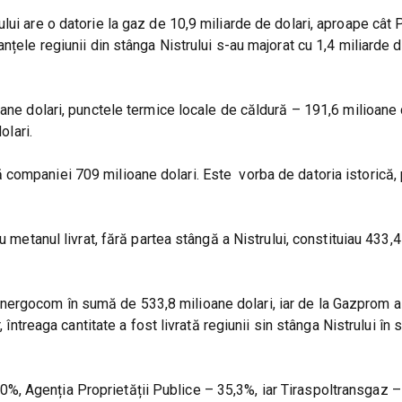
ui are o datorie la gaz de 10,9 miliarde de dolari, aproape cât 
țele regiunii din stânga Nistrului s-au majorat cu 1,4 miliarde d
ane dolari, punctele termice locale de căldură – 191,6 milioane d
olari.
companiei 709 milioane dolari. Este vorba de datoria istorică,
u metanul livrat, fără partea stângă a Nistrului, constituiau 433,
ergocom în sumă de 533,8 milioane dolari, iar de la Gazprom a
, întreaga cantitate a fost livrată regiunii sin stânga Nistrului în
, Agenția Proprietății Publice – 35,3%, iar Tiraspoltransgaz –