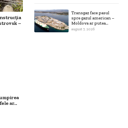
Transgaz face pasul
nstrucția
spre gazul american –
estrovsk –
Moldova ar putea...
august 7, 2026
cumpirea
ele ar...