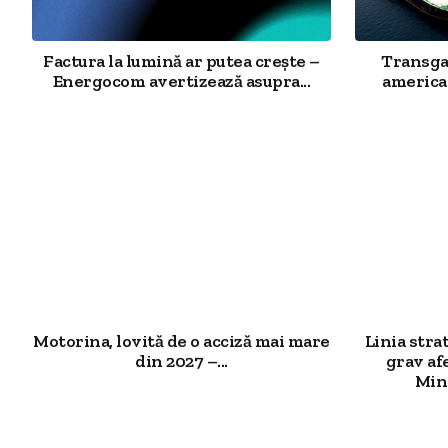
Factura la lumină ar putea crește –
Transgaz
Energocom avertizează asupra...
american
Motorina, lovită de o acciză mai mare
Linia stra
din 2027 –...
grav af
Mini