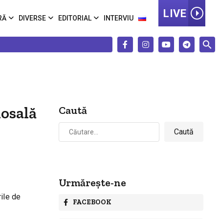
LIVE
RĂ
DIVERSE
EDITORIAL
INTERVIU
losală
Caută
Caută
după:
Urmărește-ne
rile de
FACEBOOK