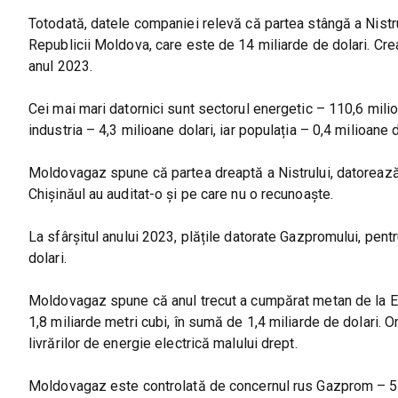
Totodată, datele companiei relevă că partea stângă a Nistrul
Republicii Moldova, care este de 14 miliarde de dolari. Crean
anul 2023.
Cei mai mari datornici sunt sectorul energetic – 110,6 milio
industria – 4,3 milioane dolari, iar populația – 0,4 milioane d
Moldovagaz spune că partea dreaptă a Nistrului, datorează 
Chișinăul au auditat-o și pe care nu o recunoaște.
La sfârșitul anului 2023, plățile datorate Gazpromului, pentr
dolari.
Moldovagaz spune că anul trecut a cumpărat metan de la En
1,8 miliarde metri cubi, în sumă de 1,4 miliarde de dolari. Or
livrărilor de energie electrică malului drept.
Moldovagaz este controlată de concernul rus Gazprom – 50%