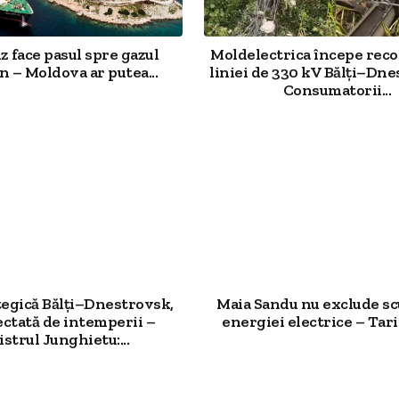
 face pasul spre gazul
Moldelectrica începe reco
 – Moldova ar putea...
liniei de 330 kV Bălți–Dn
Consumatorii...
tegică Bălți–Dnestrovsk,
Maia Sandu nu exclude s
ectată de intemperii –
energiei electrice – Tarif
strul Junghietu:...