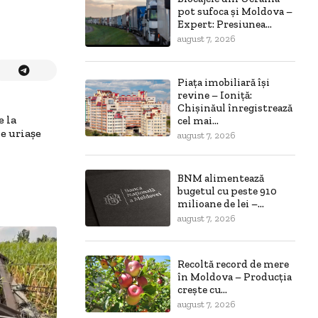
pot sufoca și Moldova –
Expert: Presiunea...
august 7, 2026
Piața imobiliară își
revine – Ioniță:
Chișinăul înregistrează
e la
cel mai...
e uriașe
august 7, 2026
BNM alimentează
bugetul cu peste 910
milioane de lei –...
august 7, 2026
Recoltă record de mere
în Moldova – Producția
crește cu...
august 7, 2026