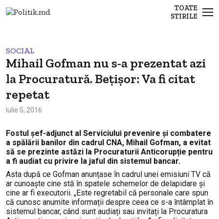
TOATE
STIRILE
SOCIAL
Mihail Gofman nu s-a prezentat azi
la Procuratură. Bețișor: Va fi citat
repetat
iulie 5, 2016
Fostul şef-adjunct al Serviciului prevenire şi combatere
a spălării banilor din cadrul CNA, Mihail Gofman, a evitat
să se prezinte astăzi la Procuraturii Anticorupție pentru
a fi audiat cu privire la jaful din sistemul bancar.
Asta după ce Gofman anunțase în cadrul unei emisiuni TV că
ar cunoaște cine stă în spatele schemelor de delapidare și
cine ar fi executorii. „Este regretabil că personale care spun
că cunosc anumite informații despre ceea ce s-a întâmplat în
sistemul bancar, când sunt audiați sau invitați la Procuratura