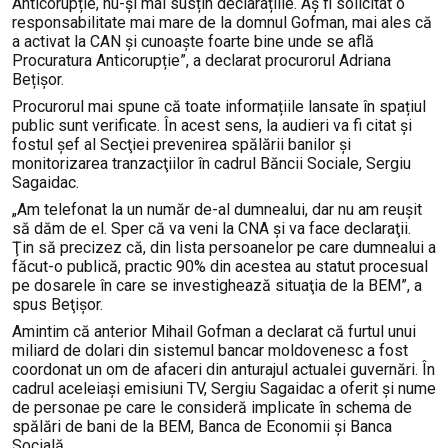
Anticorupție, nu-și mai susțin declarațiile. Aș fi solicitat o
responsabilitate mai mare de la domnul Gofman, mai ales că
a activat la CAN și cunoaște foarte bine unde se află
Procuratura Anticorupție”, a declarat procurorul Adriana
Bețișor.
Procurorul mai spune că toate informațiile lansate în spațiul
public sunt verificate. În acest sens, la audieri va fi citat și
fostul şef al Secţiei prevenirea spălării banilor şi
monitorizarea tranzacţiilor în cadrul Băncii Sociale, Sergiu
Sagaidac.
„Am telefonat la un număr de-al dumnealui, dar nu am reuşit
să dăm de el. Sper că va veni la CNA şi va face declaraţii.
Ţin să precizez că, din lista persoanelor pe care dumnealui a
făcut-o publică, practic 90% din acestea au statut procesual
pe dosarele în care se investighează situaţia de la BEM”, a
spus Beţişor.
Amintim că anterior Mihail Gofman a declarat că furtul unui
miliard de dolari din sistemul bancar moldovenesc a fost
coordonat un om de afaceri din anturajul actualei guvernări. În
cadrul aceleiași emisiuni TV, Sergiu Sagaidac a oferit și nume
de personae pe care le consideră implicate în schema de
spălări de bani de la BEM, Banca de Economii și Banca
Socială.