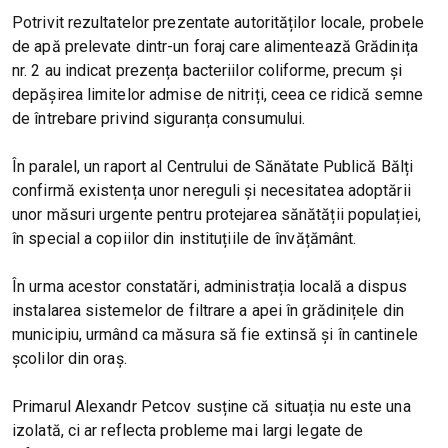
Potrivit rezultatelor prezentate autorităților locale, probele
de apă prelevate dintr-un foraj care alimentează Grădinița
nr. 2 au indicat prezența bacteriilor coliforme, precum și
depășirea limitelor admise de nitriți, ceea ce ridică semne
de întrebare privind siguranța consumului.
În paralel, un raport al Centrului de Sănătate Publică Bălți
confirmă existența unor nereguli și necesitatea adoptării
unor măsuri urgente pentru protejarea sănătății populației,
în special a copiilor din instituțiile de învățământ.
În urma acestor constatări, administrația locală a dispus
instalarea sistemelor de filtrare a apei în grădinițele din
municipiu, urmând ca măsura să fie extinsă și în cantinele
școlilor din oraș.
Primarul Alexandr Petcov susține că situația nu este una
izolată, ci ar reflecta probleme mai largi legate de