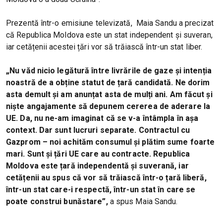
Prezentă într-o emisiune televizată, Maia Sandu a precizat
că Republica Moldova este un stat independent și suveran,
iar cetățenii acestei țări vor să trăiască într-un stat liber.
„Nu văd nicio legătură între livrările de gaze și intenția
noastră de a obține statut de țară candidată. Ne dorim
asta demult și am anunțat asta de mulți ani. Am făcut și
niște angajamente să depunem cererea de aderare la
UE. Da, nu ne-am imaginat că se v-a întâmpla în așa
context. Dar sunt lucruri separate. Contractul cu
Gazprom – noi achităm consumul și plătim sume foarte
mari. Sunt și țări UE care au contracte. Republica
Moldova este țară independentă și suverană, iar
cetățenii au spus că vor să trăiască într-o țară liberă,
într-un stat care-i respectă, într-un stat în care se
poate construi bunăstare”,
a spus Maia Sandu.