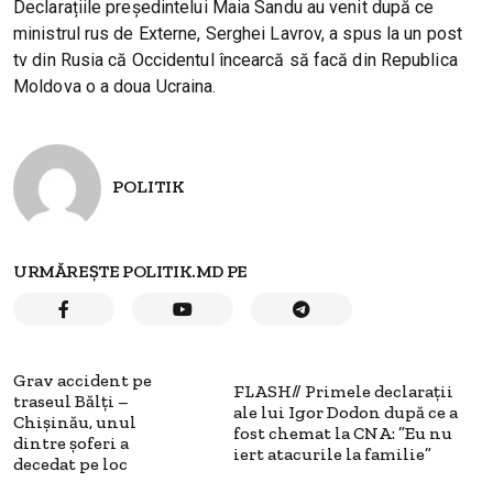
Declarațiile președintelui Maia Sandu au venit după ce
ministrul rus de Externe, Serghei Lavrov, a spus la un post
tv din Rusia că Occidentul încearcă să facă din Republica
Moldova o a doua Ucraina.
POLITIK
URMĂREȘTE POLITIK.MD PE
Grav accident pe
FLASH// Primele declarații
traseul Bălți –
ale lui Igor Dodon după ce a
Chișinău, unul
fost chemat la CNA: ”Eu nu
dintre șoferi a
iert atacurile la familie”
decedat pe loc