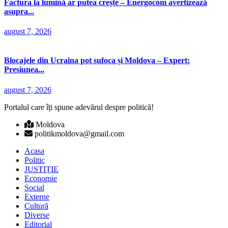
Factura la lumină ar putea crește – Energocom avertizează
asupra...
august 7, 2026
Blocajele din Ucraina pot sufoca și Moldova – Expert:
Presiunea...
august 7, 2026
Portalul care îți spune adevărul despre politică!
Moldova
politikmoldova@gmail.com
Acasa
Politic
JUSTIȚIE
Economie
Social
Externe
Cultură
Diverse
Editorial