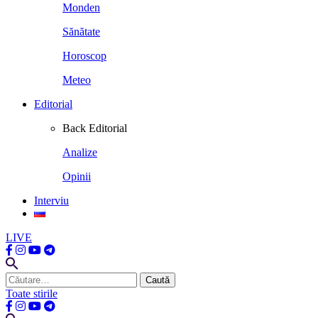
Monden
Sănătate
Horoscop
Meteo
Editorial
Back
Editorial
Analize
Opinii
Interviu
LIVE
Caută
după:
Toate stirile