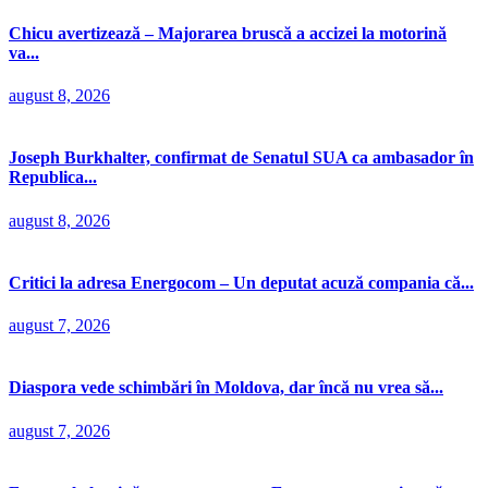
Chicu avertizează – Majorarea bruscă a accizei la motorină
va...
august 8, 2026
Joseph Burkhalter, confirmat de Senatul SUA ca ambasador în
Republica...
august 8, 2026
Critici la adresa Energocom – Un deputat acuză compania că...
august 7, 2026
Diaspora vede schimbări în Moldova, dar încă nu vrea să...
august 7, 2026