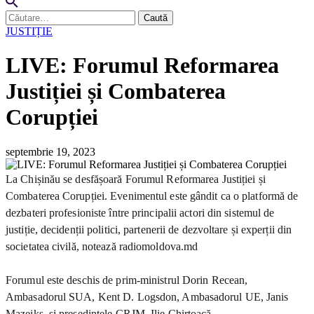
Caută
după:
JUSTIȚIE
LIVE: Forumul Reformarea
Justiției și Combaterea
Corupției
septembrie 19, 2023
La Chișinău se desfășoară Forumul Reformarea Justiției și
Combaterea Corupției. Evenimentul este gândit ca o platformă de
dezbateri profesioniste între principalii actori din sistemul de
justiție, decidenții politici, partenerii de dezvoltare și experții din
societatea civilă, notează radiomoldova.md
Forumul este deschis de prim-ministrul Dorin Recean,
Ambasadorul SUA, Kent D. Logsdon, Ambasadorul UE, Janis
Mazeiks, și președintele CRJM, Ilie Chirtoacă.