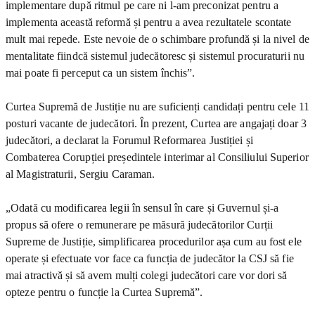
implementare după ritmul pe care ni l-am preconizat pentru a
implementa această reformă și pentru a avea rezultatele scontate
mult mai repede. Este nevoie de o schimbare profundă și la nivel de
mentalitate fiindcă sistemul judecătoresc și sistemul procuraturii nu
mai poate fi perceput ca un sistem închis”.
Curtea Supremă de Justiție nu are suficienți candidați pentru cele 11
posturi vacante de judecători. În prezent, Curtea are angajați doar 3
judecători, a declarat la Forumul Reformarea Justiției și
Combaterea Corupției președintele interimar al Consiliului Superior
al Magistraturii, Sergiu Caraman.
„Odată cu modificarea legii în sensul în care și Guvernul și-a
propus să ofere o remunerare pe măsură judecătorilor Curții
Supreme de Justiție, simplificarea procedurilor așa cum au fost ele
operate și efectuate vor face ca funcția de judecător la CSJ să fie
mai atractivă și să avem mulți colegi judecători care vor dori să
opteze pentru o funcție la Curtea Supremă”.