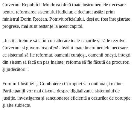
Guvernul Republicii Moldova oferă toate instrumentele necesare
pentru reformarea sistemului judiciar, a declarat astăzi prim
ministrul Dorin Recean. Potrivit oficialului, deși au fost înregistrate
progrese, mai sunt restanțe la acest capitol.
„Justiția trebuie să ia în considerare toate cazurile și să le rezolve.
Guvernul și guvernarea oferă absolut toate instrumentele necesare
ca sistemul să fie reformat, oamenii curajoși, oamenii onești, integri
din sistem să facă un pas înainte, reforma să fie făcută de procurori
și judecători”.
Forumul Justiției și Combaterea Corupției va continua și mâine.
Participanții vor mai discuta despre digitalizarea sistemului de
justiție, investigarea și sancționarea eficientă a cazurilor de corupție
și alte subiecte.