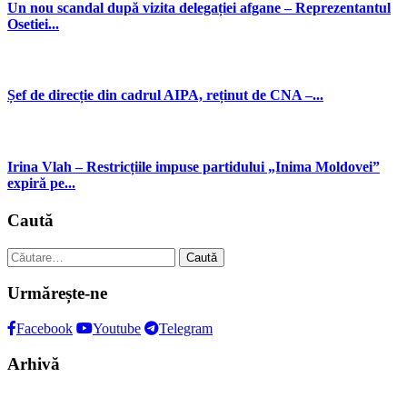
Un nou scandal după vizita delegației afgane – Reprezentantul
Osetiei...
Șef de direcție din cadrul AIPA, reținut de CNA –...
Irina Vlah – Restricțiile impuse partidului „Inima Moldovei”
expiră pe...
Caută
Caută
după:
Urmărește-ne
Facebook
Youtube
Telegram
Arhivă