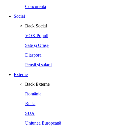
Concurență
Social
Back
Social
VOX Populi
Sate și Orașe
Diaspora
Pensii și salarii
Externe
Back
Externe
România
Rusia
SUA
Uniunea Europeană