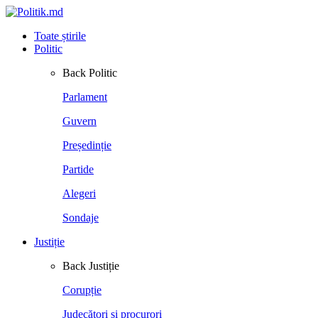
Toate știrile
Politic
Back
Politic
Parlament
Guvern
Președinție
Partide
Alegeri
Sondaje
Justiție
Back
Justiție
Corupție
Judecători și procurori