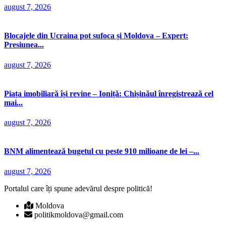
august 7, 2026
Blocajele din Ucraina pot sufoca și Moldova – Expert:
Presiunea...
august 7, 2026
Piața imobiliară își revine – Ioniță: Chișinăul înregistrează cel
mai...
august 7, 2026
BNM alimentează bugetul cu peste 910 milioane de lei –...
august 7, 2026
Portalul care îți spune adevărul despre politică!
Moldova
politikmoldova@gmail.com