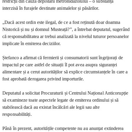
restricții din cauza depistării metronidazolului – o substanță
interzisă în furajele destinate animalelor și păsărilor.
„Dacă acest ordin este ilegal, de ce a fost reținută doar doamna
Nistorică și nu și domnul Musteață?”, a întrebat deputatul, sugerând
că responsabilitatea ar trebui analizată la nivelul tuturor persoanelor
implicate în emiterea deciziilor.
Ștefanco a afirmat că fermierii și consumatorii sunt îngrijorați de
impactul pe care astfel de situații îl pot avea asupra siguranței
alimentare și a cerut autorităților să explice circumstanțele în care a
fost aprobată derogarea privind importurile.
Deputatul a solicitat Procuraturii și Centrului Național Anticorupție
să examineze toate aspectele legate de emiterea ordinului și să
stabilească dacă au existat încălcări ale legii sau alte
responsabilități.
Până în prezent, autoritățile competente nu au anunțat extinderea