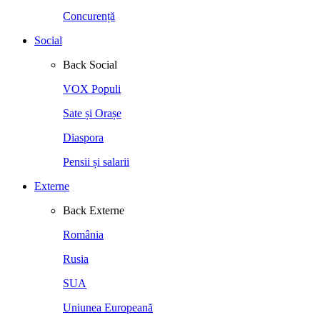
Concurență
Social
Back
Social
VOX Populi
Sate și Orașe
Diaspora
Pensii și salarii
Externe
Back
Externe
România
Rusia
SUA
Uniunea Europeană