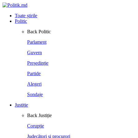
Toate știrile
Politic
Back
Politic
Parlament
Guvern
Președinție
Partide
Alegeri
Sondaje
Justiție
Back
Justiție
Corupție
Judecători și procurori