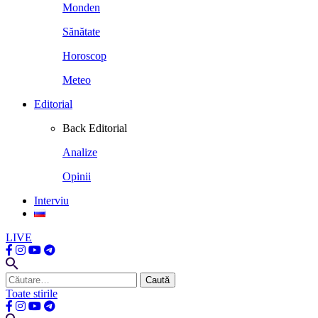
Monden
Sănătate
Horoscop
Meteo
Editorial
Back
Editorial
Analize
Opinii
Interviu
LIVE
Caută
după:
Toate stirile