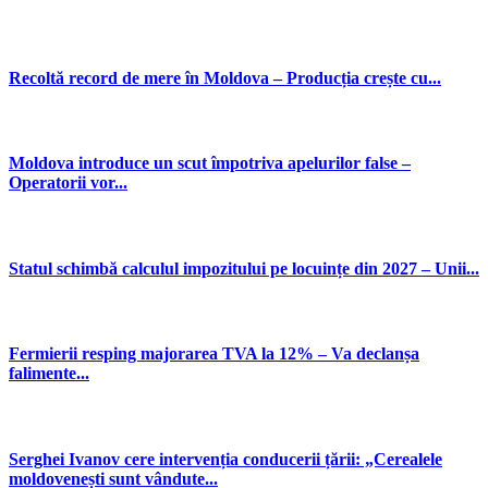
Recoltă record de mere în Moldova – Producția crește cu...
Moldova introduce un scut împotriva apelurilor false –
Operatorii vor...
Statul schimbă calculul impozitului pe locuințe din 2027 – Unii...
Fermierii resping majorarea TVA la 12% – Va declanșa
falimente...
Serghei Ivanov cere intervenția conducerii țării: „Cerealele
moldovenești sunt vândute...