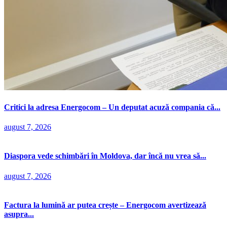
Critici la adresa Energocom – Un deputat acuză compania că...
august 7, 2026
Diaspora vede schimbări în Moldova, dar încă nu vrea să...
august 7, 2026
Factura la lumină ar putea crește – Energocom avertizează
asupra...