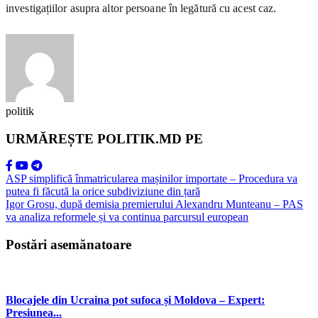
investigațiilor asupra altor persoane în legătură cu acest caz.
politik
URMĂREȘTE POLITIK.MD PE
ASP simplifică înmatricularea mașinilor importate – Procedura va
putea fi făcută la orice subdiviziune din țară
Igor Grosu, după demisia premierului Alexandru Munteanu – PAS
va analiza reformele și va continua parcursul european
Postări asemănatoare
Blocajele din Ucraina pot sufoca și Moldova – Expert:
Presiunea...