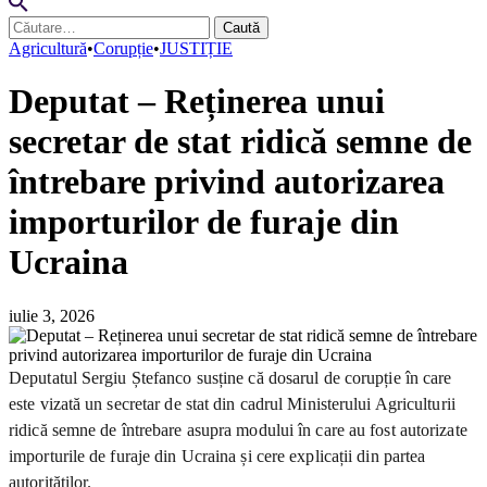
Caută
după:
Agricultură
•
Corupție
•
JUSTIȚIE
Deputat – Reținerea unui
secretar de stat ridică semne de
întrebare privind autorizarea
importurilor de furaje din
Ucraina
iulie 3, 2026
Deputatul Sergiu Ștefanco susține că dosarul de corupție în care
este vizată un secretar de stat din cadrul Ministerului Agriculturii
ridică semne de întrebare asupra modului în care au fost autorizate
importurile de furaje din Ucraina și cere explicații din partea
autorităților.