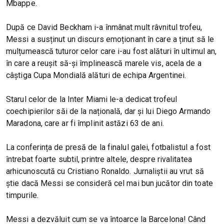
Mbappe.
După ce David Beckham i-a înmânat mult râvnitul trofeu,
Messi a susținut un discurs emoționant în care a ținut să le
mulțumească tuturor celor care i-au fost alături în ultimul an,
în care a reușit să-și împlinească marele vis, acela de a
câștiga Cupa Mondială alături de echipa Argentinei.
Starul celor de la Inter Miami le-a dedicat trofeul
coechipierilor săi de la națională, dar și lui Diego Armando
Maradona, care ar fi împlinit astăzi 63 de ani.
La conferința de presă de la finalul galei, fotbalistul a fost
întrebat foarte subtil, printre altele, despre rivalitatea
arhicunoscută cu Cristiano Ronaldo. Jurnaliștii au vrut să
știe dacă Messi se consideră cel mai bun jucător din toate
timpurile.
Messi a dezvăluit cum se va întoarce la Barcelona! Când