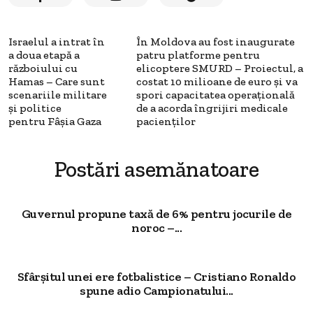
Israelul a intrat în
În Moldova au fost inaugurate
a doua etapă a
patru platforme pentru
războiului cu
elicoptere SMURD – Proiectul, a
Hamas – Care sunt
costat 10 milioane de euro și va
scenariile militare
spori capacitatea operațională
și politice
de a acorda îngrijiri medicale
pentru Fâșia Gaza
pacienților
Postări asemănatoare
Guvernul propune taxă de 6% pentru jocurile de
noroc –...
Sfârșitul unei ere fotbalistice – Cristiano Ronaldo
spune adio Campionatului...