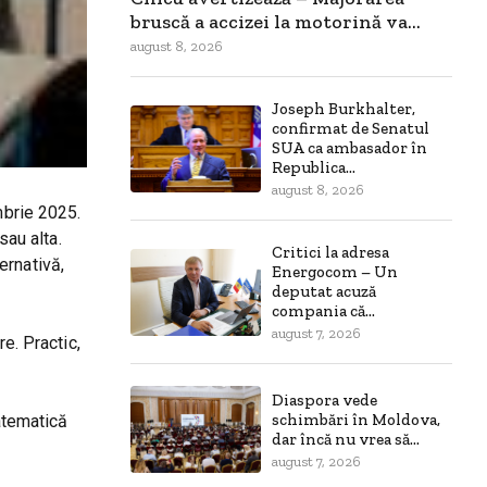
bruscă a accizei la motorină va...
august 8, 2026
Joseph Burkhalter,
confirmat de Senatul
SUA ca ambasador în
Republica...
august 8, 2026
mbrie 2025.
sau alta.
Critici la adresa
ernativă,
Energocom – Un
deputat acuză
compania că...
august 7, 2026
e. Practic,
Diaspora vede
schimbări în Moldova,
matematică
dar încă nu vrea să...
august 7, 2026