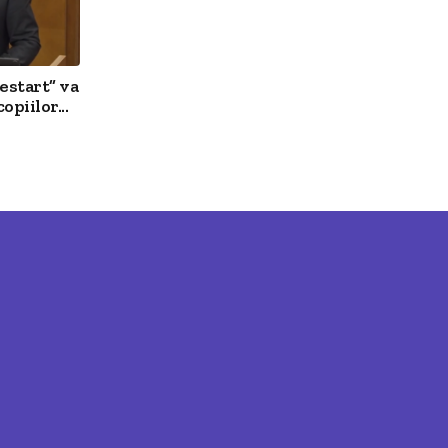
estart” va
opiilor...