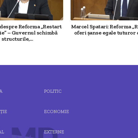
 despre Reforma „Restart
Marcel Spatari: Reforma „R
ție” – Guvernul schimbă
oferi șanse egale tuturor c
structurile,...
A
POLITIC
ȚIE
ECONOMIE
AL
EXTERNE