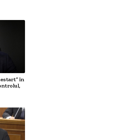
estart” în
ontrolul,