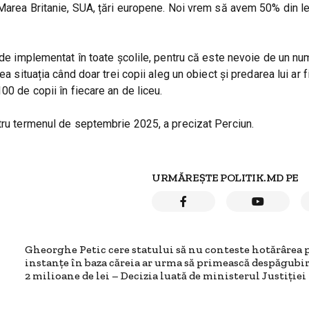
Marea Britanie, SUA, țări europene. Noi vrem să avem 50% din lecț
l de implementat în toate școlile, pentru că este nevoie de un n
a situația când doar trei copii aleg un obiect și predarea lui ar f
00 de copii în fiecare an de liceu.
ntru termenul de septembrie 2025, a precizat Perciun.
URMĂREȘTE POLITIK.MD PE
Gheorghe Petic cere statului să nu conteste hotărârea 
instanțe în baza căreia ar urma să primească despăgubir
2 milioane de lei – Decizia luată de ministerul Justiției