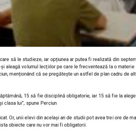
care să le studieze, iar opțiunea ar putea fi realizată din septe
ă-și aleagă volumul lecțiilor pe care le frecventează la o materie 
iun, menționând că se pregătește un astfel de plan cadru de alt
ptămână, 15 să fie disciplină obligatorie, iar 15 să fie la aleger
și clasa lui”, spune Perciun
at. Or, unii elevi din același an de studii pot avea trei ore de 
ista obiecte care nu vor mai fi obligatorii.