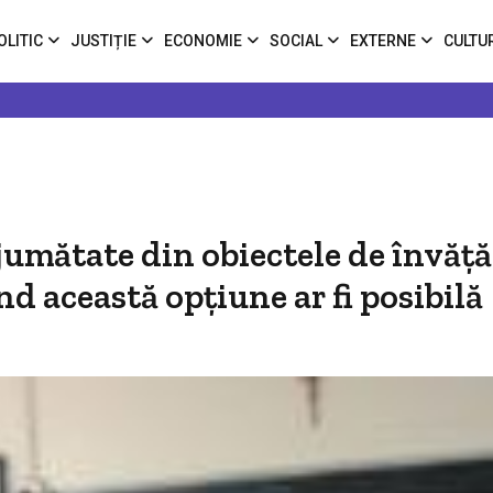
OLITIC
JUSTIȚIE
ECONOMIE
SOCIAL
EXTERNE
CULTU
ă jumătate din obiectele de învă
d această opțiune ar fi posibilă