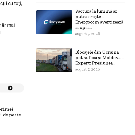
ii cu toți,
Factura la lumină ar
putea crește –
Energocom avertizează
umăr mai
asupra...
i
august 7, 2026
Blocajele din Ucraina
pot sufoca și Moldova –
Expert: Presiunea...
august 7, 2026
primei
i de peste