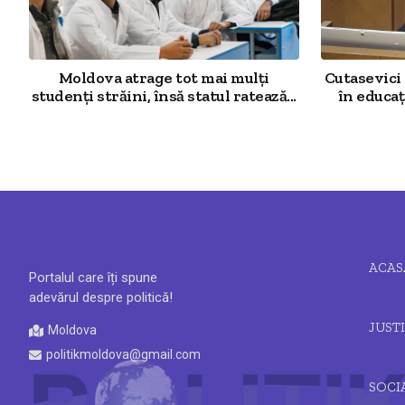
Moldova atrage tot mai mulți
Cutasevici
studenți străini, însă statul ratează...
în educa
ACAS
Portalul care îți spune
adevărul despre politică!
JUSTI
Moldova
politikmoldova@gmail.com
SOCI