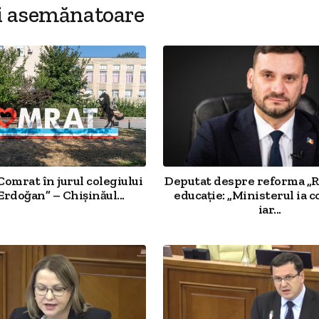
i asemănatoare
Comrat în jurul colegiului
Deputat despre reforma „R
Erdoğan” – Chișinăul...
educație: „Ministerul ia c
iar...