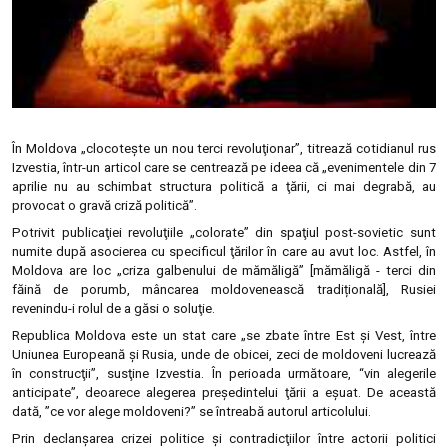
În Moldova „clocoteşte un nou terci revoluţionar”, titrează cotidianul rus
Izvestia, într-un articol care se centrează pe ideea că „evenimentele din 7
aprilie nu au schimbat structura politică a ţării, ci mai degrabă, au
provocat o gravă criză politică”.
Potrivit publicaţiei revoluţiile „colorate” din spaţiul post-sovietic sunt
numite după asocierea cu specificul ţărilor în care au avut loc. Astfel, în
Moldova are loc „criza galbenului de mămăligă” [mămăligă - terci din
făină de porumb, mâncarea moldovenească tradițională], Rusiei
revenindu-i rolul de a găsi o soluţie.
Republica Moldova este un stat care „se zbate între Est şi Vest, între
Uniunea Europeană şi Rusia, unde de obicei, zeci de moldoveni lucrează
în construcţii”, susţine Izvestia. În perioada următoare, “vin alegerile
anticipate”, deoarece alegerea preşedintelui ţării a eşuat. De această
dată, ”ce vor alege moldoveni?” se întreabă autorul articolului.
Prin declanşarea crizei politice şi contradicţiilor între actorii politici