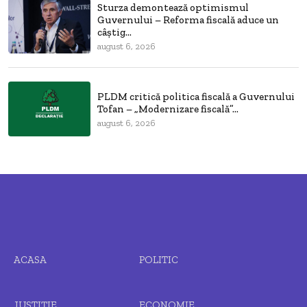
Sturza demontează optimismul
Guvernului – Reforma fiscală aduce un
câștig...
august 6, 2026
PLDM critică politica fiscală a Guvernului
Tofan – „Modernizare fiscală”...
august 6, 2026
ACASA
POLITIC
JUSTIȚIE
ECONOMIE