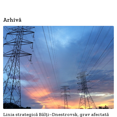
Arhivă
Linia strategică Bălți–Dnestrovsk, grav afectată