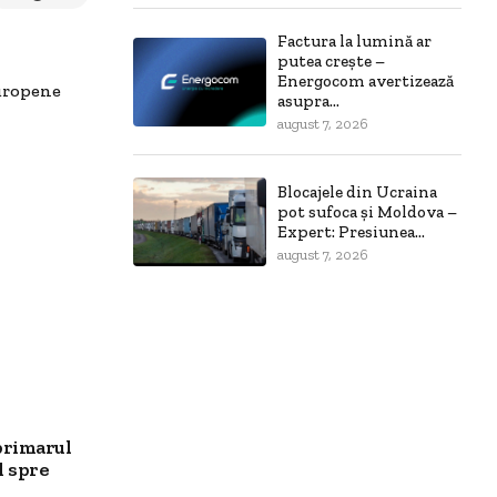
Factura la lumină ar
putea crește –
Energocom avertizează
uropene
asupra...
august 7, 2026
Blocajele din Ucraina
pot sufoca și Moldova –
Expert: Presiunea...
august 7, 2026
primarul
l spre