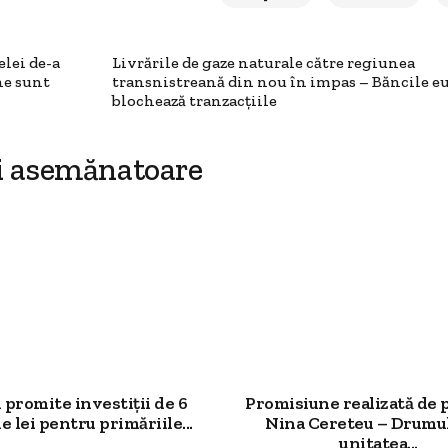
elei de-a
Livrările de gaze naturale către regiunea
ne sunt
transnistreană din nou în impas – Băncile e
blochează tranzacțiile
i asemănatoare
promite investiții de 6
Promisiune realizată de 
e lei pentru primăriile...
Nina Cereteu – Drumu
unitatea...