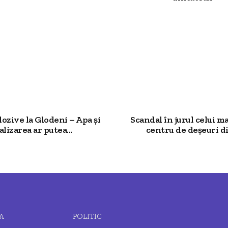
lozive la Glodeni – Apa și
Scandal în jurul celui m
alizarea ar putea...
centru de deșeuri din
A
POLITIC