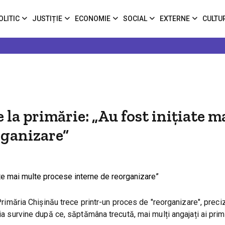
OLITIC
JUSTIȚIE
ECONOMIE
SOCIAL
EXTERNE
CULTU
 la primărie: „Au fost iniţiate m
rganizare”
 Primăria Chișinău trece printr-un proces de "reorganizare", preciz
ția survine după ce, săptămâna trecută, mai mulți angajați ai prim