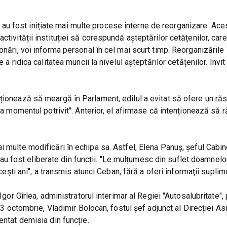
u fost inițiate mai multe procese interne de reorganizare. Aces
ctivității instituției să corespundă așteptărilor cetățenilor, car
onări, voi informa personal în cel mai scurt timp. Reorganizările 
a ridica calitatea muncii la nivelul așteptărilor cetățenilor. Invit
nționează să meargă în Parlament, edilul a evitat să ofere un ră
 la momentul potrivit". Anterior, el afirmase că intenționează să 
 multe modificări în echipa sa. Astfel, Elena Panuș, șeful Cabin
i, au fost eliberate din funcții. "Le mulțumesc din suflet doamnelo
acești ani", a transmis atunci Ceban, fără a oferi informaţii suplim
Igor Gîrlea, administratorul interimar al Regiei "Autosalubritate",
, 3 octombrie, Vladimir Bolocan, fostul șef adjunct al Direcției As
entat demisia din funcție.