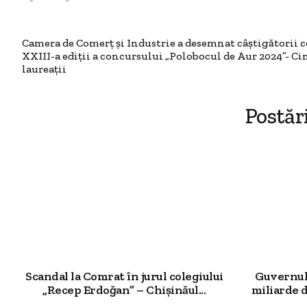
Camera de Comerț și Industrie a desemnat câștigătorii c
XXIII-a ediții a concursului „Polobocul de Aur 2024”- Ci
laureații
Postăr
Scandal la Comrat în jurul colegiului
Guvernul 
„Recep Erdoğan” – Chișinăul...
miliarde d