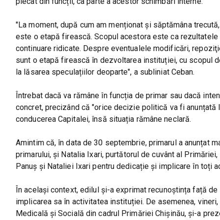
plecat din funcții, ca parte a acestor schimbări interne.
"La moment, după cum am menționat și săptămâna trecută, a
este o etapă firească. Scopul acestora este ca rezultatele a
continuare ridicate. Despre eventualele modificări, repoziţi
sunt o etapă firească în dezvoltarea instituției, cu scopul de 
la lăsarea speculațiilor deoparte", a subliniat Ceban.
Întrebat dacă va rămâne în funcția de primar sau dacă inte
concret, precizând că "orice decizie politică va fi anunțată
conducerea Capitalei, însă situația rămâne neclară.
Amintim că, în data de 30 septembrie, primarul a anunțat mai
primarului, și Natalia Ixari, purtătorul de cuvânt al Primărie
Panuș și Nataliei Ixari pentru dedicație și implicare în toți 
În același context, edilul și-a exprimat recunoștința față de 
implicarea sa în activitatea instituției. De asemenea, vineri
Medicală și Socială din cadrul Primăriei Chișinău, și-a prez