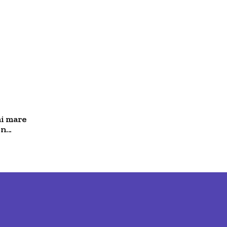
ai mare
...