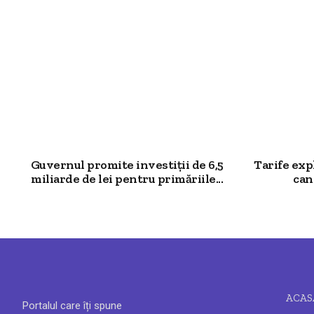
Guvernul promite investiții de 6,5
Tarife exp
miliarde de lei pentru primăriile...
can
ACAS
Portalul care îți spune