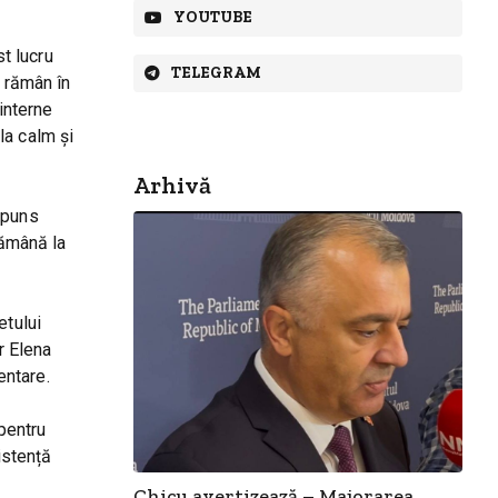
YOUTUBE
t lucru
TELEGRAM
e rămân în
interne
 la calm și
Arhivă
spuns
rămână la
etului
r Elena
entare.
 pentru
istență
Chicu avertizează – Majorarea