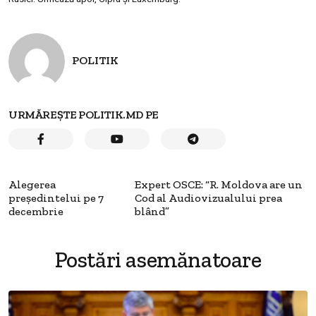
POLITIK
URMĂREȘTE POLITIK.MD PE
Alegerea
Expert OSCE: “R. Moldova are un
preşedintelui pe 7
Cod al Audiovizualului prea
decembrie
blând”
Postări asemănatoare