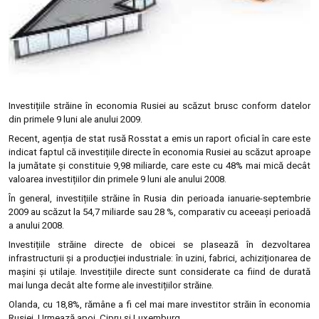
Investițiile străine în economia Rusiei au scăzut brusc conform datelor
din primele 9 luni ale anului 2009.
Recent, agenția de stat rusă Rosstat a emis un raport oficial în care este
indicat faptul că investițiile directe în economia Rusiei au scăzut aproape
la jumătate și constituie 9,98 miliarde, care este cu 48% mai mică decât
valoarea investițiilor din primele 9 luni ale anului 2008.
În general, investițiile străine în Rusia din perioada ianuarie-septembrie
2009 au scăzut la 54,7 miliarde sau 28 %, comparativ cu aceeași perioadă
a anului 2008.
Investițiile străine directe de obicei se plasează în dezvoltarea
infrastructurii și a producției industriale: în uzini, fabrici, achiziționarea de
mașini și utilaje. Investițiile directe sunt considerate ca fiind de durată
mai lunga decât alte forme ale investițiilor străine.
Olanda, cu 18,8%, rămâne a fi cel mai mare investitor străin în economia
Rusiei. Urmează apoi, Cipru și Luxemburg.