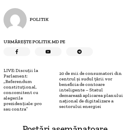
POLITIK
URMĂREȘTE POLITIK.MD PE
LIVE: Discuții la
20 de mii de consumatori din
Parlament:
centrul și sudul țării vor
„Referendum
beneficia de contoare
constituțional,
inteligente – Statul
concomitent cu
demarează aplicarea planului
alegerile
național de digitalizare a
prezidențiale: pro
sectorului energiei
sau contra”
Postări asemănatoare