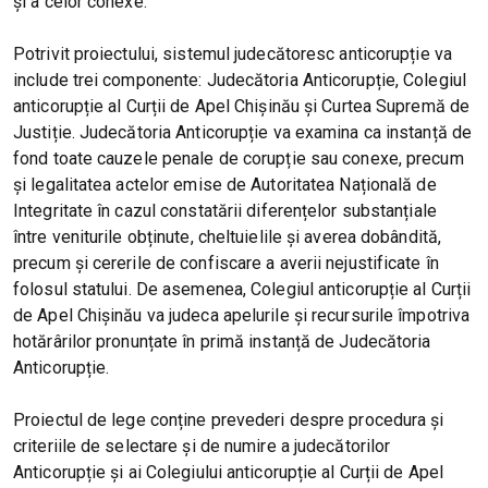
și a celor conexe.
Potrivit proiectului, sistemul judecătoresc anticorupție va
include trei componente: Judecătoria Anticorupție, Colegiul
anticorupție al Curții de Apel Chișinău și Curtea Supremă de
Justiție. Judecătoria Anticorupție va examina ca instanță de
fond toate cauzele penale de corupție sau conexe, precum
și legalitatea actelor emise de Autoritatea Națională de
Integritate în cazul constatării diferențelor substanțiale
între veniturile obținute, cheltuielile și averea dobândită,
precum și cererile de confiscare a averii nejustificate în
folosul statului. De asemenea, Colegiul anticorupție al Curții
de Apel Chișinău va judeca apelurile și recursurile împotriva
hotărârilor pronunțate în primă instanță de Judecătoria
Anticorupție.
Proiectul de lege conține prevederi despre procedura și
criteriile de selectare și de numire a judecătorilor
Anticorupție și ai Colegiului anticorupție al Curții de Apel