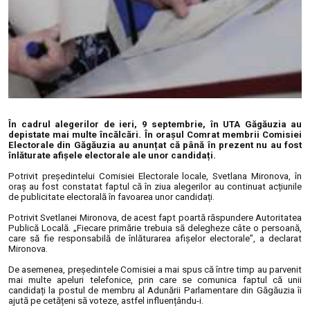
În cadrul alegerilor de ieri, 9 septembrie, în UTA Găgăuzia au
depistate mai multe încălcări. În orașul Comrat membrii Comisiei
Electorale din Găgăuzia au anunțat că până în prezent nu au fost
înlăturate afișele electorale ale unor candidați.
Potrivit președintelui Comisiei Electorale locale, Svetlana Mironova, în
oraș au fost constatat faptul că în ziua alegerilor au continuat acțiunile
de publicitate electorală în favoarea unor candidați.
Potrivit Svetlanei Mironova, de acest fapt poartă răspundere Autoritatea
Publică Locală. „Fiecare primărie trebuia să delegheze câte o persoană,
care să fie responsabilă de înlăturarea afișelor electorale”, a declarat
Mironova.
De asemenea, președintele Comisiei a mai spus că între timp au parvenit
mai multe apeluri telefonice, prin care se comunica faptul că unii
candidați la postul de membru al Adunării Parlamentare din Găgăuzia îi
ajută pe cetățeni să voteze, astfel influențându-i.