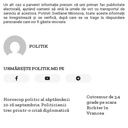
Un alt caz a parvenit informație precum că unii primari fac publicitate
electorală, ajutând oamenii să vină la urnele de vot cu transportul de
serviciu al acestora.
Potrivit Svetlanei Mironova, toate aceste informații
se înregistrează și se verifică, după care se va trage la răspundere
persoanele care vor fi găsite vinovate.
POLITIK
URMĂREȘTE POLITIK.MD PE
Cutremur de 3,4
Horoscop politic al săptămânii
grade pe scara
10-16 septembrie. Politicienii
Richter în
trec printr-o criză diplomatică
Vrancea