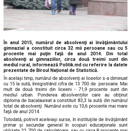
În anul 2015, numărul de absolvenţi ai învăţământului
gimnazial a constituit circa 32 mii persoane sau cu 5
procente mai puţin faţă de anul 2014. Din total
absolvenţi ai gimnaziilor, circa două treimi sunt din
mediul rural, informează Politik.md cu referire la datele
prezentate de Biroul Național de Statistică.
În acelaşi timp, numărul de absolvenţi ai liceelor s-a diminuat
cu 15 la sută, înregistrând cifra de 13 700 de persoane. Mai
mult de două treimi din liceeni - 71,9 procente sunt din
mediul urban. Ponderea absolvenţilor care au obţinut
diploma de bacalaureat a constituit 83,3 la sută din numărul
total de absolvenţi. Numărul este cu 10,6 procente mai mare
faţă de anul 2014.
Totodată, potrivit aceleiași surse, în instituţiile de învăţământ
primar şi secundar general în scopuri educaţionale sunt
utilizate 22 700 de calculatoare, sau cu circa 8 procente mai