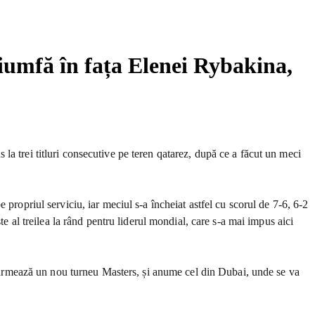
iumfă în fața Elenei Rybakina,
a trei titluri consecutive pe teren qatarez, după ce a făcut un meci
propriul serviciu, iar meciul s-a încheiat astfel cu scorul de 7-6, 6-2
te al treilea la rând pentru liderul mondial, care s-a mai impus aici
al urmează un nou turneu Masters, și anume cel din Dubai, unde se va