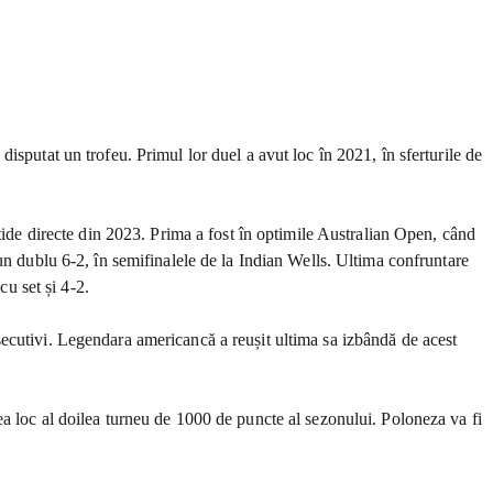
isputat un trofeu. Primul lor duel a avut loc în 2021, în sferturile de
rtide directe din 2023. Prima a fost în optimile Australian Open, când
un dublu 6-2, în semifinalele de la Indian Wells. Ultima confruntare
cu set și 4-2.
secutivi. Legendara americancă a reușit ultima sa izbândă de acest
ea loc al doilea turneu de 1000 de puncte al sezonului. Poloneza va fi