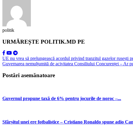
politik
URMĂREȘTE POLITIK.MD PE
UE nu vrea să prelungească acordul privind tranzitul gazelor rusești 
Guvernarea nemulțumită de acivitatea Consiliului Concurenței – Ar pute
Postări asemănatoare
Guvernul propune taxă de 6% pentru jocurile de noroc –...
Sfârșitul unei ere fotbalistice – Cristiano Ronaldo spune adio Ca