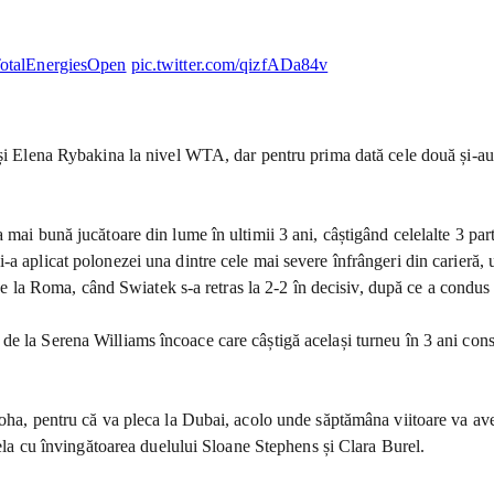
otalEnergiesOpen
pic.twitter.com/qizfADa84v
și Elena Rybakina la nivel WTA, dar pentru prima dată cele două și-au d
 mai bună jucătoare din lume în ultimii 3 ani, câștigând celelalte 3 pa
-a aplicat polonezei una dintre cele mai severe înfrângeri din carieră, 
 de la Roma, când Swiatek s-a retras la 2-2 în decisiv, după ce a condus 
de la Serena Williams încoace care câștigă același turneu în 3 ani con
Doha, pentru că va pleca la Dubai, acolo unde săptămâna viitoare va av
duela cu învingătoarea duelului Sloane Stephens și Clara Burel.