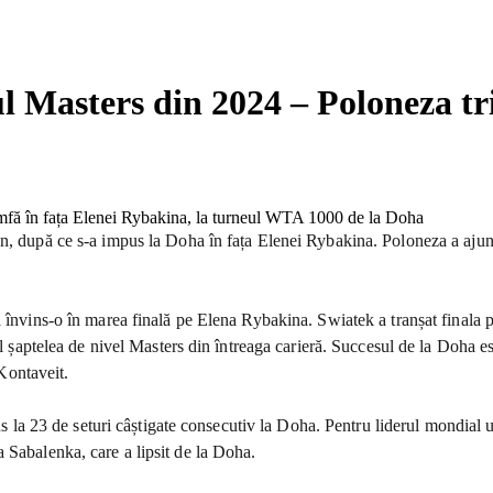
ul Masters din 2024 – Poloneza tr
n, după ce s-a impus la Doha în fața Elenei Rybakina. Poloneza a ajuns l
 învins-o în marea finală pe Elena Rybakina. Swiatek a tranșat finala pe 
al șaptelea de nivel Masters din întreaga carieră. Succesul de la Doha es
 Kontaveit.
ajuns la 23 de seturi câștigate consecutiv la Doha. Pentru liderul mondi
 Sabalenka, care a lipsit de la Doha.