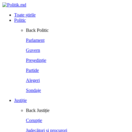
Toate știrile
Politic
Back
Politic
Parlament
Guvern
Președinție
Partide
Alegeri
Sondaje
Justiție
Back
Justiție
Corupție
Judecători și procurori