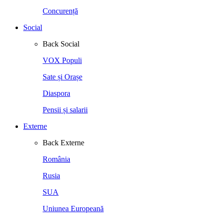
Concurență
Social
Back
Social
VOX Populi
Sate și Orașe
Diaspora
Pensii și salarii
Externe
Back
Externe
România
Rusia
SUA
Uniunea Europeană