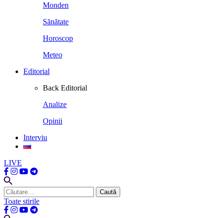
Monden
Sănătate
Horoscop
Meteo
Editorial
Back
Editorial
Analize
Opinii
Interviu
LIVE
Caută
după:
Toate stirile