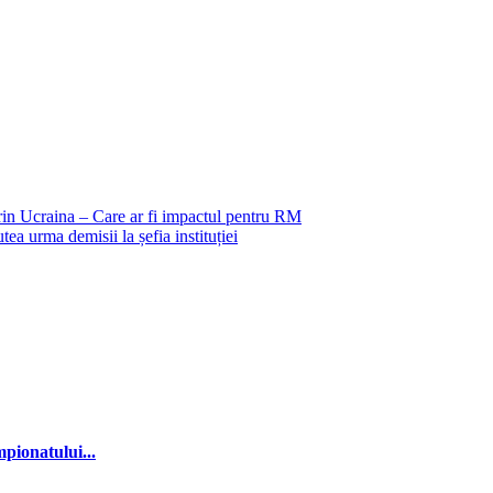
prin Ucraina – Care ar fi impactul pentru RM
a urma demisii la șefia instituției
mpionatului...