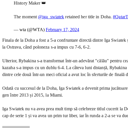
History Maker 👑
The moment
@iga_swiatek
retained her title in Doha.
#QatarT
— wta (@WTA)
February 17, 2024
Finala de la Doha a fost a 5-a confruntare directă dintre Iga Swiatek 
la Ostrava, când poloneza s-a impus cu 7-6, 6-2.
Ulterior, Rybakina s-a transformat într-un adevărat "călău" pentru cea
kazaha s-a impus cu un dublu 6-4. La câteva luni distanță, Rybakina i
dintre cele două într-un meci oficial a avut loc în sferturile de finală
Odată cu succesul de la Doha, Iga Swiatek a devenit prima jucătoare 
gen între 2013 și 2015, la Miami.
Iga Swiatek nu va avea prea mult timp să celebreze titlul cucerit la 
cap de serie 1 și va avea un prim tur liber, iar în runda a 2-a se va 