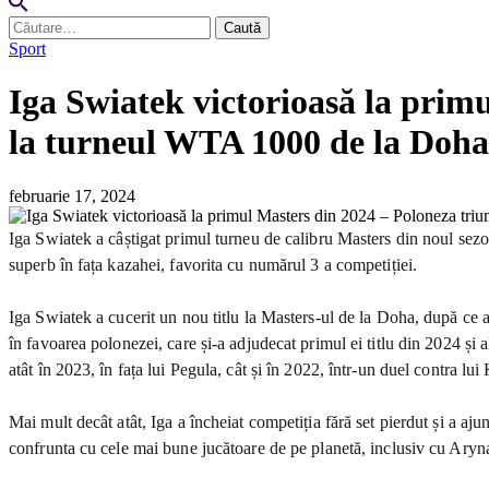
Caută
după:
Sport
Iga Swiatek victorioasă la prim
la turneul WTA 1000 de la Doha
februarie 17, 2024
Iga Swiatek a câștigat primul turneu de calibru Masters din noul sezo
superb în fața kazahei, favorita cu numărul 3 a competiției.
Iga Swiatek a cucerit un nou titlu la Masters-ul de la Doha, după ce a
în favoarea polonezei, care și-a adjudecat primul ei titlu din 2024 și 
atât în 2023, în fața lui Pegula, cât și în 2022, într-un duel contra lui
Mai mult decât atât, Iga a încheiat competiția fără set pierdut și a 
confrunta cu cele mai bune jucătoare de pe planetă, inclusiv cu Aryna