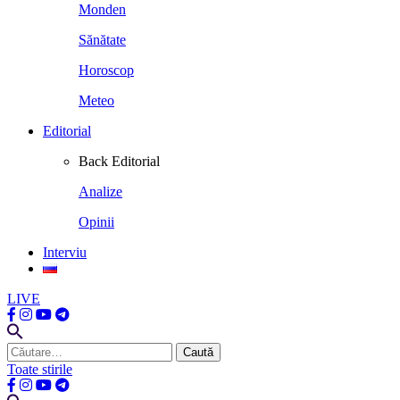
Monden
Sănătate
Horoscop
Meteo
Editorial
Back
Editorial
Analize
Opinii
Interviu
LIVE
Caută
după:
Toate stirile