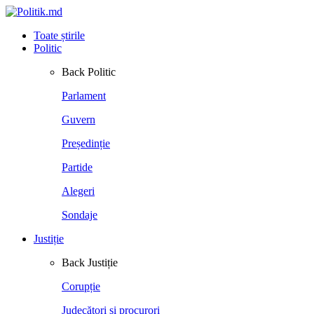
Toate știrile
Politic
Back
Politic
Parlament
Guvern
Președinție
Partide
Alegeri
Sondaje
Justiție
Back
Justiție
Corupție
Judecători și procurori