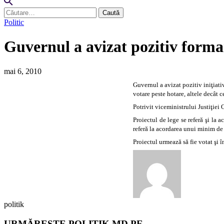
Caută
după:
Politic
Guvernul a avizat pozitiv formar
mai 6, 2010
Guvernul a avizat pozitiv ini
ţiat
votare peste hotare, altele decât 
Potrivit viceministrului Justiţiei
Proiectul de lege se referă şi la 
referă la acordarea unui minim de 
Proiectul urmează să fie votat şi î
politik
URMĂREȘTE POLITIK.MD PE