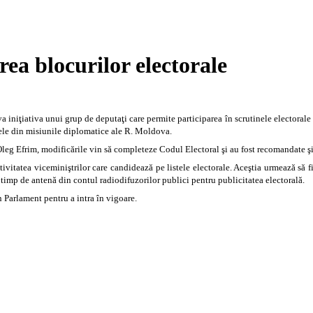
ea blocurilor electorale
iva iniţiativa unui grup de deputaţi care
permite participarea în scrutinele electorale
cele din misiunile diplomatice ale R. Moldova.
 Oleg Efrim, modificările vin să completeze Codul Electoral şi au fost recomandate şi 
activitatea viceminiştrilor care candidează pe listele electorale. Aceştia urmează să
timp de antenă din contul radiodifuzorilor publici pentru publicitatea electorală.
n Parlament pentru a intra în vigoare.