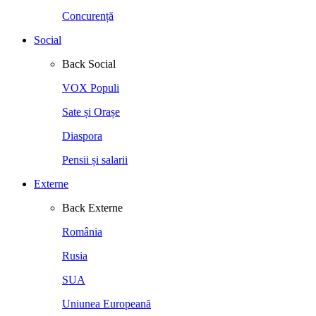
Concurență
Social
Back
Social
VOX Populi
Sate și Orașe
Diaspora
Pensii și salarii
Externe
Back
Externe
România
Rusia
SUA
Uniunea Europeană