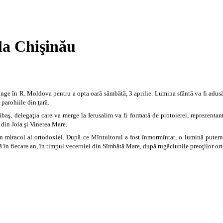
la Chişinău
unge în R. Moldova pentru a opta oară sâmbătă, 3 aprilie. Lumina sfântă va fi adus
 parohiile din ţară.
baş, delegaţia care va merge la Ierusalim va fi formată de protoierei, reprezentanţi
e din Joia şi Vinerea Mare.
n miracol al ortodoxiei. După ce Mîntuitorul a fost înmormîntat, o lumină puterni
 în fiecare an, în timpul vecerniei din Sîmbătă Mare, după rugăciunile preoţilor or