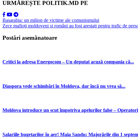
URMĂREȘTE POLITIK.MD PE
Basarabia: un milion de victime ale comunismului
Zece mafioţi moldoveni şi români au fost arestaţi pentru trafic de per
Postări asemănatoare
Critici la adresa Energocom – Un deputat acuză compania că...
Diaspora vede schimbări în Moldova, dar încă nu vrea să...
Moldova introduce un scut împotriva apelurilor false – Operatorii
Salariile bugetarilor în aer! Maia Sandu: Majorările din 1 septemb