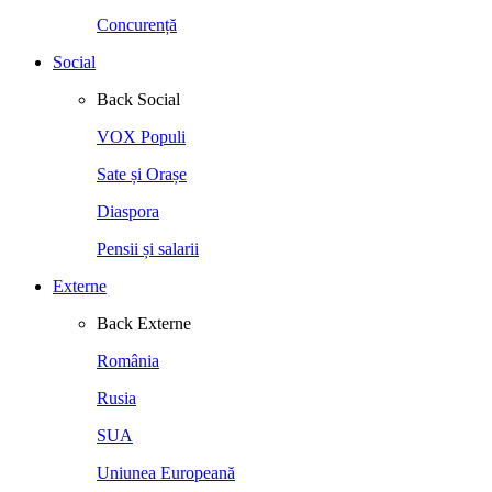
Concurență
Social
Back
Social
VOX Populi
Sate și Orașe
Diaspora
Pensii și salarii
Externe
Back
Externe
România
Rusia
SUA
Uniunea Europeană