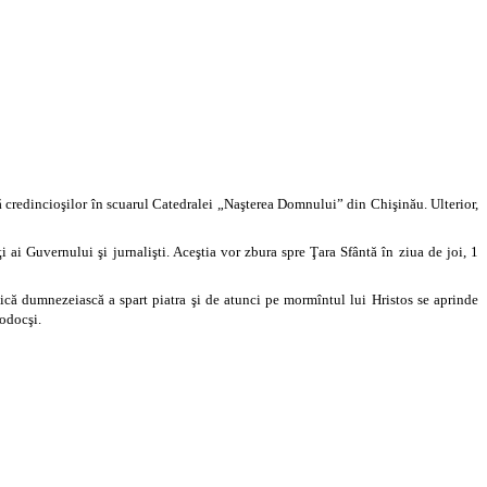
ă credincioşilor în scuarul Catedralei „Naşterea Domnului” din Chişinău. Ulterior,
 ai Guvernului şi jurnalişti. Aceştia vor zbura spre Ţara Sfântă în ziua de joi, 1
că dumnezeiască a spart piatra şi de atunci pe mormîntul lui Hristos se aprinde
todocşi.