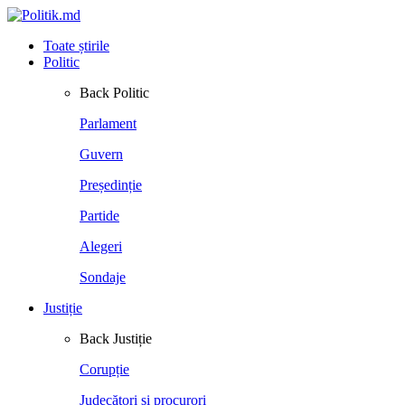
Toate știrile
Politic
Back
Politic
Parlament
Guvern
Președinție
Partide
Alegeri
Sondaje
Justiție
Back
Justiție
Corupție
Judecători și procurori