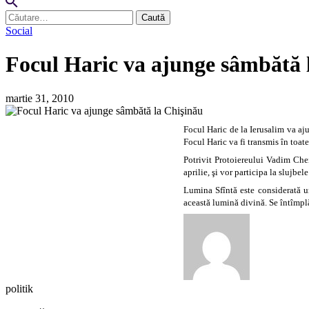
Caută
după:
Social
Focul Haric va ajunge sâmbătă 
martie 31, 2010
Focul Haric de la Ierusalim va aj
Focul Haric va fi transmis în toate
Potrivit Protoiereului Vadim Chei
aprilie, şi vor participa la slujbel
Lumina Sfîntă este considerată u
această lumină divină. Se întîmplă
politik