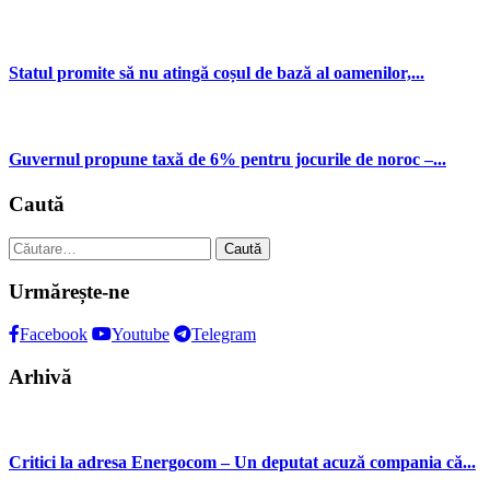
Statul promite să nu atingă coșul de bază al oamenilor,...
Guvernul propune taxă de 6% pentru jocurile de noroc –...
Caută
Caută
după:
Urmărește-ne
Facebook
Youtube
Telegram
Arhivă
Critici la adresa Energocom – Un deputat acuză compania că...