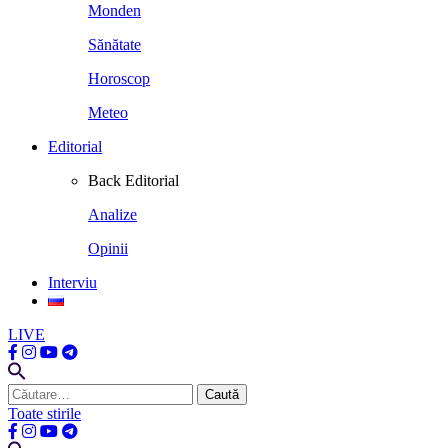
Monden
Sănătate
Horoscop
Meteo
Editorial
Back
Editorial
Analize
Opinii
Interviu
LIVE
Caută
după:
Toate stirile