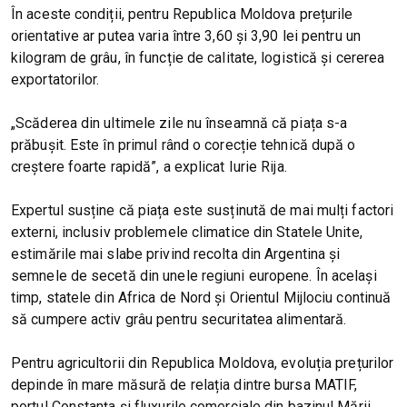
În aceste condiții, pentru Republica Moldova prețurile
orientative ar putea varia între 3,60 și 3,90 lei pentru un
kilogram de grâu, în funcție de calitate, logistică și cererea
exportatorilor.
„Scăderea din ultimele zile nu înseamnă că piața s-a
prăbușit. Este în primul rând o corecție tehnică după o
creștere foarte rapidă”, a explicat Iurie Rija.
Expertul susține că piața este susținută de mai mulți factori
externi, inclusiv problemele climatice din Statele Unite,
estimările mai slabe privind recolta din Argentina și
semnele de secetă din unele regiuni europene. În același
timp, statele din Africa de Nord și Orientul Mijlociu continuă
să cumpere activ grâu pentru securitatea alimentară.
Pentru agricultorii din Republica Moldova, evoluția prețurilor
depinde în mare măsură de relația dintre bursa MATIF,
portul Constanța și fluxurile comerciale din bazinul Mării