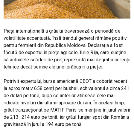
Piața internațională a grâului traversează o perioadă de
volatilitate accentuată, însă trendul general rămâne pozitiv
pentru fermierii din Republica Moldova. Declarația a fost
făcută de expertul în piețe agricole, Iurie Rija, care susține
că actualele scăderi de preț reprezintă mai degrabă corecții
tehnice decât semne ale unei prăbușiri a pieței.
Potrivit expertului, bursa americană CBOT a coborât recent
la aproximativ 658 cenți per bushel, echivalentul a circa 241
de dolari pe tonă, după ce anterior atinsese cele mai
ridicate niveluri din ultimii aproape doi ani. În același timp,
grâul tranzacționat pe MATIF Paris se menține în jurul valorii
de 213–214 euro pe tonă, iar grâul furajer spot din România
gravitează în jurul a 194 euro pe tonă.