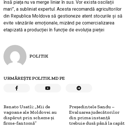
însă piața nu va merge liniar în sus. Vor exista oscilații
mari”, a subliniat expertul. Acesta recomandă agricultorilor
din Republica Moldova să gestioneze atent stocurile și să
evite vânzările emoționale, mizând pe comercializarea
etapizată a producției în funcție de evoluția pieței
POLITIK
URMĂREȘTE POLITIK.MD PE
Renato Usatîi: „Mii de
Președintele Sandu –
vagoane ale Moldovei au
Evaluarea judecătorilor
dispărut prin scheme și
din prima instanță
firme-fantomă”
trebuie dusă până la capăt