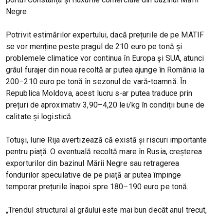
Negre.
Potrivit estimărilor expertului, dacă prețurile de pe MATIF
se vor menține peste pragul de 210 euro pe tonă și
problemele climatice vor continua în Europa și SUA, atunci
grâul furajer din noua recoltă ar putea ajunge în România la
200–210 euro pe tonă în sezonul de vară-toamnă. În
Republica Moldova, acest lucru s-ar putea traduce prin
prețuri de aproximativ 3,90–4,20 lei/kg în condiții bune de
calitate și logistică.
Totuși, Iurie Rija avertizează că există și riscuri importante
pentru piață. O eventuală recoltă mare în Rusia, creșterea
exporturilor din bazinul Mării Negre sau retragerea
fondurilor speculative de pe piață ar putea împinge
temporar prețurile înapoi spre 180–190 euro pe tonă.
„Trendul structural al grâului este mai bun decât anul trecut,