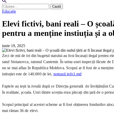
Caută
după:
Educație
Elevi fictivi, bani reali – O școal
pentru a menține instiuția și a 
iunie 19, 2025
Zeci de mii de lei din bugetul statului au fost încasați ilegal pentru 
satul Stoianovca, raionul Cantemir. În urma unei inspecții făcute de Dir
nu se mai aflau în Republica Moldova. Scopul ar fi fost de a menține i
istituției este de 140.000 de lei,
notează info1.md
Faptele au ieșit la iveală după ce Direcția generală de învățământ Cante
în realitate, școala. Unii dintre aceștia erau plecați din țară de o peri
Scopul principal al acestei scheme ar fi fost obținerea fondurilor aloca
mai rămas 36 de elevi.