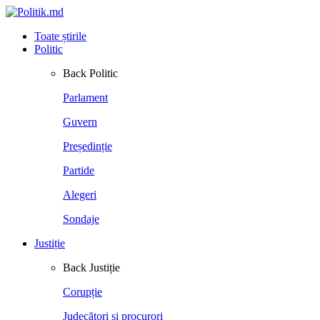
Toate știrile
Politic
Back
Politic
Parlament
Guvern
Președinție
Partide
Alegeri
Sondaje
Justiție
Back
Justiție
Corupție
Judecători și procurori