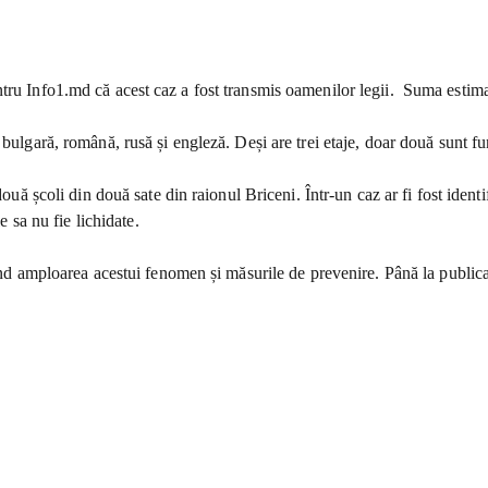
tru Info1.md că acest caz a fost transmis oamenilor legii. Suma estimat
 bulgară, română, rusă și engleză. Deși are trei etaje, doar două sunt fu
uă școli din două sate din raionul Briceni. Într-un caz ar fi fost identifi
e sa nu fie lichidate.
ind amploarea acestui fenomen și măsurile de prevenire. Până la publicar