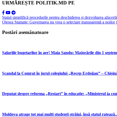
URMĂREȘTE POLITIK.MD PE
Statul simplifică procedurile pentru deschiderea și dezvoltarea afacer
Olesea Stamate: Guvernarea nu vrea o selectare transparentă a noilor ju
Postări asemănatoare
Salariile bugetarilor în aer! Maia Sandu: Majorările din 1 septemb
Scandal la Comrat în jurul colegiului „Recep Erdoğan” – Chișină
Deputat despre reforma „Restart” în educație: „Ministerul ia contr
Moldova atrage tot mai mulți studenți străini, însă statul ratează..