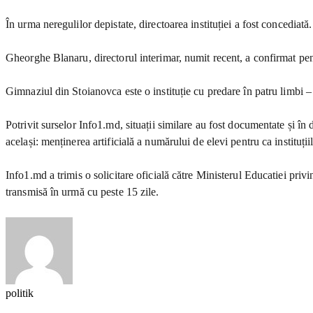
În urma neregulilor depistate, directoarea instituției a fost concediată.
Gheorghe Blanaru, directorul interimar, numit recent, a confirmat pen
Gimnaziul din Stoianovca este o instituție cu predare în patru limbi –
Potrivit surselor Info1.md, situații similare au fost documentate și în do
același: menținerea artificială a numărului de elevi pentru ca instituțiil
Info1.md a trimis o solicitare oficială către Ministerul Educatiei priv
transmisă în urmă cu peste 15 zile.
politik