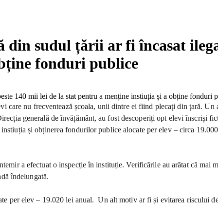
ă din sudul țării ar fi încasat ileg
obține fonduri publice
elevi care nu frecventează școala, unii dintre ei fiind plecați din țară
ecția generală de învățământ, au fost descoperiți opt elevi înscriși fict
nstiuția și obținerea fondurilor publice alocate per elev – circa 19.00
mir a efectuat o inspecție în instituție. Verificările au arătat că mai m
oadă îndelungată.
te per elev – 19.020 lei anual. Un alt motiv ar fi și evitarea riscului de