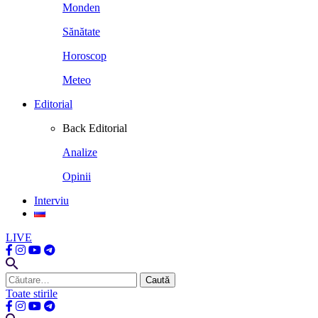
Monden
Sănătate
Horoscop
Meteo
Editorial
Back
Editorial
Analize
Opinii
Interviu
LIVE
Caută
după:
Toate stirile