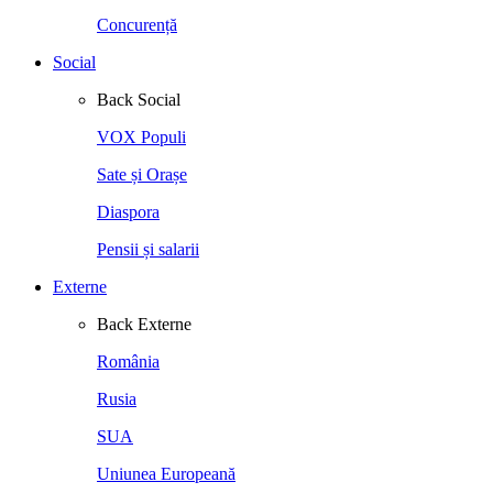
Concurență
Social
Back
Social
VOX Populi
Sate și Orașe
Diaspora
Pensii și salarii
Externe
Back
Externe
România
Rusia
SUA
Uniunea Europeană