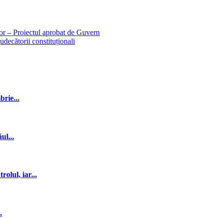
ilor – Proiectul aprobat de Guvern
decătorii constituționali
rie...
ul...
olul, iar...
.