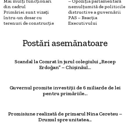
Mai mulți funcționari
– Opoziția parlamentară
din cadrul
nemulțumită de politicile
Primăriei sunt vizați
distructive a guvernării
întru-un dosar cu
PAS – Reacția
terenuri de construcție
Executivului
Postări asemănatoare
Scandal la Comrat în jurul colegiului „Recep
Erdoğan” – Chișinăul...
Guvernul promite investiții de 6 miliarde de lei
pentru primăriile...
Promisiune realizată de primarul Nina Cereteu –
Drumul spre unitatea...