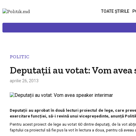
TOATE ȘTIRILE
P
POLITIC
Deputații au votat: Vom avea
aprilie 26, 2013
Deputații au aprobat în două lecturi proiectul de lege, care preve
exercitare funcției, să-i revină unui vicepreședinte, anunță Politi
Pentru acest proiect de lege au votat 60 dintre deputați, de la vot abț
faptului ca proiectul să fie pus la vot în lectura a doua, pentru că ave