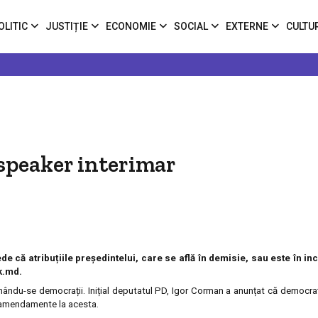
OLITIC
JUSTIȚIE
ECONOMIE
SOCIAL
EXTERNE
CULTU
 speaker interimar
de că atribuțiile președintelui, care se află în demisie, sau este în in
k.md.
inându-se democrații. Inițial deputatul PD, Igor Corman a anunțat că democraț
au amendamente la acesta.