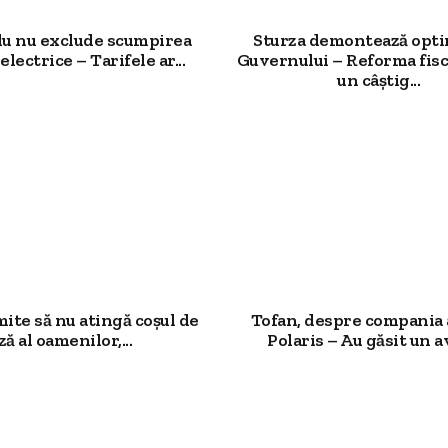
u nu exclude scumpirea
Sturza demontează opt
electrice – Tarifele ar...
Guvernului – Reforma fisc
un câștig...
mite să nu atingă coșul de
Tofan, despre compania 
ză al oamenilor,...
Polaris – Au găsit un av