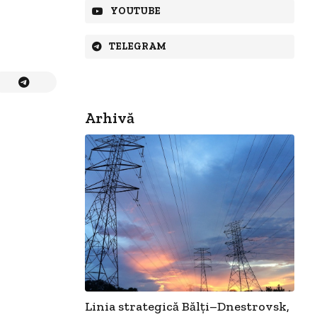
YOUTUBE
TELEGRAM
Arhivă
Linia strategică Bălți–Dnestrovsk,