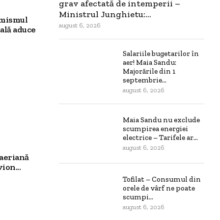
grav afectată de intemperii –
Ministrul Junghietu:...
imismul
august 6, 2026
ală aduce
Salariile bugetarilor în
aer! Maia Sandu:
Majorările din 1
septembrie...
august 6, 2026
Maia Sandu nu exclude
scumpirea energiei
electrice – Tarifele ar...
august 6, 2026
aeriană
ion...
Tofilat – Consumul din
orele de vârf ne poate
scumpi...
august 6, 2026