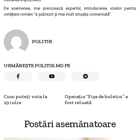
De asemenea, mai precizează expertul, introducerea vizelor pentru
cetăţenii români “a şubrezit şi mai mult situaţia comercială”.
POLITIK
URMĂREȘTE POLITIK.MD PE
Cum puteţi vota la
Operaţia “Fişa de buletin” a
29 iulie
fost reluată
Postări asemănatoare