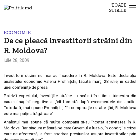
TOATE
STIRILE
ECONOMIE
De ce pleacă investitorii străini din
R. Moldova?
iulie 28, 2009
Investitorii străini nu mai au încredere în R. Moldova. Este declaraţia
analistului economic Valeriu Prohniţchi, făcută marţi, 28 iulie, în cadrul
unei conferinţe de presă.
Potrivit expertului, investiţiile străine au scăzut în ultimul trimestru din
cauza imaginii negative a ţării formată după evenimentele din aprilie.
Totodată, mai spune Prohniţchi, “în comparaţie cu alte ţări, R. Moldova
este mai puţin atrăgătoare”.
Analistul mai spune că multe companii şi-au încetat activitatea în R.
Moldova, “iar singura măsură pe care Guvernul a luat-o, în condiţiile crizei
care ne afectează, a fost sporirea presiunilor asupra investitorilor prin
ridicarea impozitelor”.