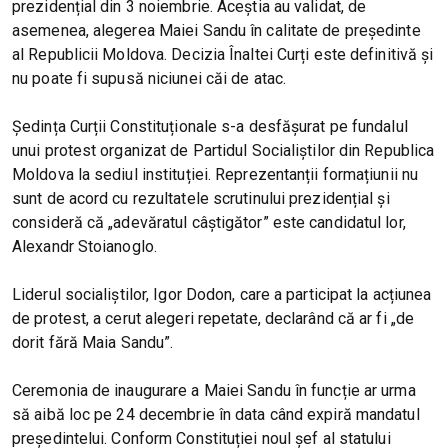
prezidențial din 3 noiembrie. Aceștia au validat, de
asemenea, alegerea Maiei Sandu în calitate de președinte
al Republicii Moldova. Decizia Înaltei Curți este definitivă și
nu poate fi supusă niciunei căi de atac.
Ședința Curții Constituționale s-a desfășurat pe fundalul
unui protest organizat de Partidul Socialiștilor din Republica
Moldova la sediul instituției. Reprezentanții formațiunii nu
sunt de acord cu rezultatele scrutinului prezidențial și
consideră că „adevăratul câștigător” este candidatul lor,
Alexandr Stoianoglo.
Liderul socialiștilor, Igor Dodon, care a participat la acțiunea
de protest, a cerut alegeri repetate, declarând că ar fi „de
dorit fără Maia Sandu”.
Ceremonia de inaugurare a Maiei Sandu în funcție ar urma
să aibă loc pe 24 decembrie în data când expiră mandatul
președintelui. Conform Constituției noul șef al statului