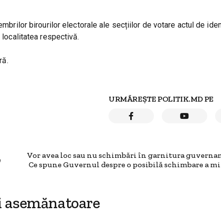
mbrilor birourilor electorale ale secțiilor de votare actul de iden
 localitatea respectivă.
ră.
URMĂREȘTE POLITIK.MD PE
Vor avea loc sau nu schimbări în garnitura guverna
e
Ce spune Guvernul despre o posibilă schimbare a mi
i asemănatoare