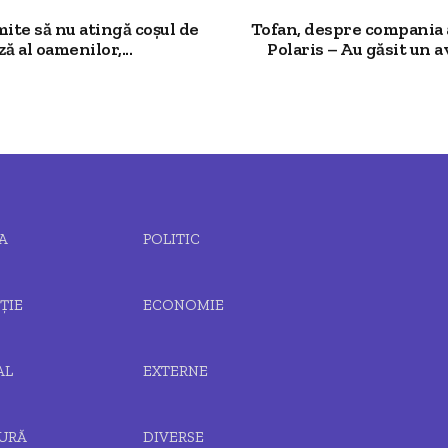
mite să nu atingă coșul de
Tofan, despre compania 
ză al oamenilor,...
Polaris – Au găsit un av
A
POLITIC
ȚIE
ECONOMIE
AL
EXTERNE
URĂ
DIVERSE