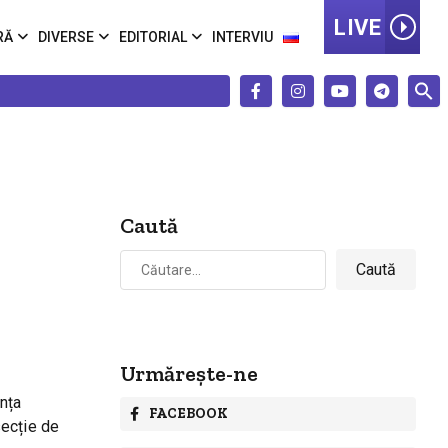
LIVE
RĂ
DIVERSE
EDITORIAL
INTERVIU
Caută
Caută
după:
Urmărește-ne
ința
FACEBOOK
secție de