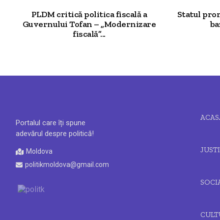
PLDM critică politica fiscală a
Statul pro
Guvernului Tofan – „Modernizare
ba
fiscală”...
ACAS
Portalul care îți spune
adevărul despre politică!
JUSTI
Moldova
politikmoldova@gmail.com
SOCI
CULT