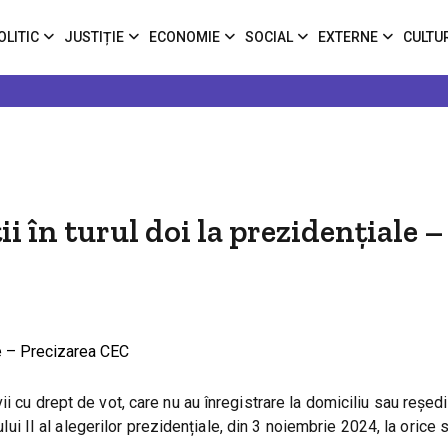
OLITIC
JUSTIȚIE
ECONOMIE
SOCIAL
EXTERNE
CULTU
ii în turul doi la prezidențiale –
i cu drept de vot, care nu au înregistrare la domiciliu sau reșed
ului II al alegerilor prezidențiale, din 3 noiembrie 2024, la orice 