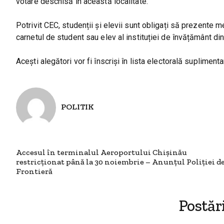
votare deschisă în această localitate.
Potrivit CEC, studenții și elevii sunt obligați să prezente me
carnetul de student sau elev al instituției de învățământ din
Acești alegători vor fi înscriși în lista electorală suplimenta
POLITIK
Accesul în terminalul Aeroportului Chișinău
restricționat până la 30 noiembrie – Anunțul Poliţiei d
Frontieră
Postăr