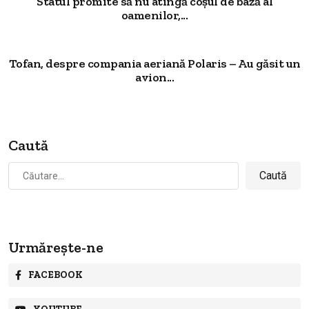
Statul promite să nu atingă coșul de bază al
oamenilor,...
Tofan, despre compania aeriană Polaris – Au găsit un
avion...
Caută
Caută
după:
Urmărește-ne
FACEBOOK