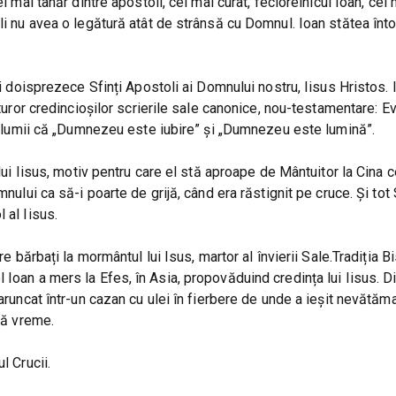
l mai tânăr dintre apostoli, cel mai curat, feciorelnicul Ioan, cel 
oli nu avea o legătură atât de strânsă cu Domnul. Ioan stătea în
ei doisprezece Sfinți Apostoli ai Domnului nostru, Iisus Hristos.
uturor credincioșilor scrierile sale canonice, nou-testamentare: E
tit lumii că „Dumnezeu este iubire” și „Dumnezeu este lumină”.
 lui Iisus, motiv pentru care el stă aproape de Mântuitor la Cina 
nului ca să-i poarte de grijă, când era răstignit pe cruce. Și tot 
 al Iisus.
e bărbați la mormântul lui Isus, martor al învierii Sale.Tradiția Bi
 Ioan a mers la Efes, în Asia, propovăduind credința lui Iisus. D
aruncat într-un cazan cu ulei în fierbere de unde a ieșit nevătămat
tă vreme.
l Crucii.