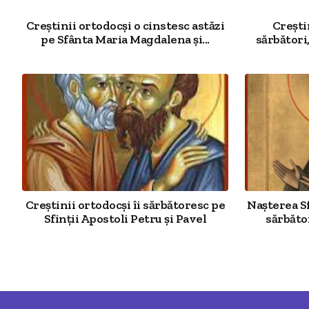
Creștinii ortodocși o cinstesc astăzi
Crești
pe Sfânta Maria Magdalena și...
sărbători, 
Creștinii ortodocși îi sărbătoresc pe
Nașterea Sf
Sfinții Apostoli Petru și Pavel
sărbător