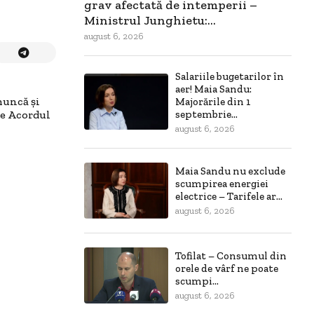
grav afectată de intemperii –
Ministrul Junghietu:...
august 6, 2026
Salariile bugetarilor în
aer! Maia Sandu:
muncă și
Majorările din 1
septembrie...
de Acordul
august 6, 2026
Maia Sandu nu exclude
scumpirea energiei
electrice – Tarifele ar...
august 6, 2026
Tofilat – Consumul din
orele de vârf ne poate
scumpi...
august 6, 2026