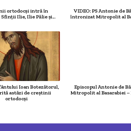
nii ortodocși intră în
VIDEO: PS Antonie de Bă
Sfinţii Ilie, Ilie Pălie şi...
întronizat Mitropolit al B
ântului Ioan Botezătorul,
Episcopul Antonie de Băl
ită astăzi de creștinii
Mitropolit al Basarabiei – 
ortodocși