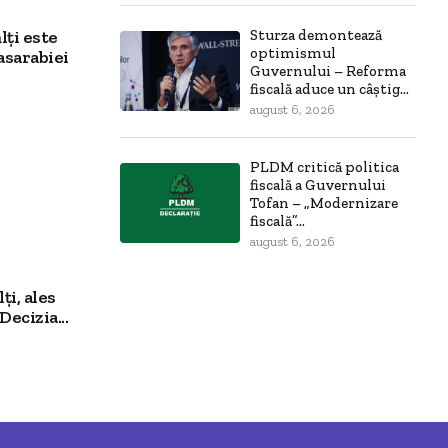
Sturza demontează
lți este
optimismul
asarabiei
Guvernului – Reforma
fiscală aduce un câștig...
august 6, 2026
PLDM critică politica
fiscală a Guvernului
Tofan – „Modernizare
fiscală”...
august 6, 2026
ți, ales
Decizia...