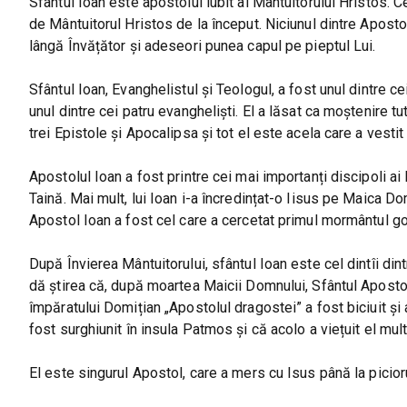
Sfântul Ioan este apostolul iubit al Mântuitorului Hristos. Ce
de Mântuitorul Hristos de la început. Niciunul dintre Apost
lângă Învățător și adeseori punea capul pe pieptul Lui.
Sfântul Ioan, Evanghelistul și Teologul, a fost unul dintre c
unul dintre cei patru evangheliști. El a lăsat ca moștenire t
trei Epistole și Apocalipsa și tot el este acela care a ves
Apostolul Ioan a fost printre cei mai importanți discipoli ai
Taină. Mai mult, lui Ioan i-a încredințat-o Iisus pe Maica Dom
Apostol Ioan a fost cel care a cercetat primul mormântul gol
După Învierea Mântuitorului, sfântul Ioan este cel dintîi dintr
dă știrea că, după moartea Maicii Domnului, Sfântul Apostol
împăratului Domițian „Apostolul dragostei” a fost biciuit și 
fost surghiunit în insula Patmos și că acolo a viețuit el mul
El este singurul Apostol, care a mers cu Isus până la picioru