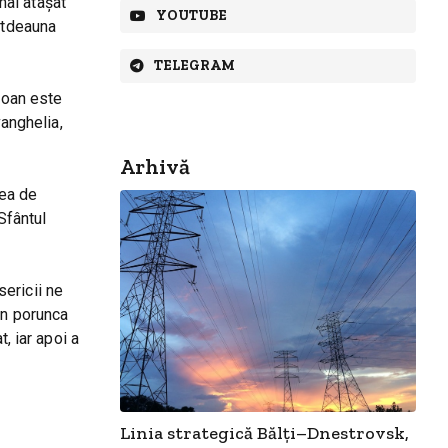
mai atașat
YOUTUBE
totdeauna
TELEGRAM
 Ioan este
vanghelia,
Arhivă
cea de
Sfântul
sericii ne
in porunca
, iar apoi a
Linia strategică Bălți–Dnestrovsk,