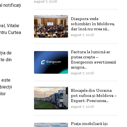
august 7, 2026
l notificați
Diaspora vede
schimbări în Moldova,
al, Vitalie
dar încă nu vrea să...
ntru Curtea
august 7, 2026
Factura la lumină ar
ția de
putea crește –
ate din
Energocom avertizează
asupra...
august 7, 2026
e este
biecții
Blocajele din Ucraina
lor
pot sufoca și Moldova –
Expert: Presiunea...
august 7, 2026
Piața imobiliară își