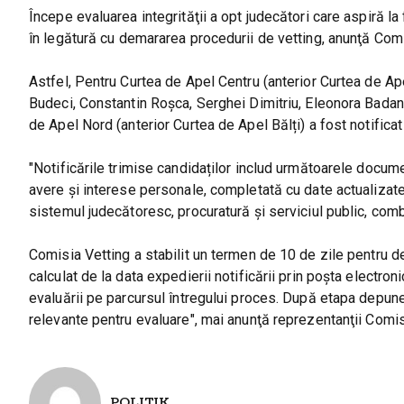
Începe evaluarea integrităţii a opt judecători care aspiră la f
în legătură cu demararea procedurii de vetting, anunţă Comi
Astfel, Pentru Curtea de Apel Centru (anterior Curtea de Ape
Budeci, Constantin Roșca, Serghei Dimitriu, Eleonora Badan
de Apel Nord (anterior Curtea de Apel Bălți) a fost notificat 
"Notificările trimise candidaților includ următoarele docum
avere și interese personale, completată cu date actualizate 
sistemul judecătoresc, procuratură și serviciul public, combi
Comisia Vetting a stabilit un termen de 10 de zile pentru de
calculat de la data expedierii notificării prin poșta electro
evaluării pe parcursul întregului proces. După etapa depun
relevante pentru evaluare", mai anunţă reprezentanţii Comis
POLITIK