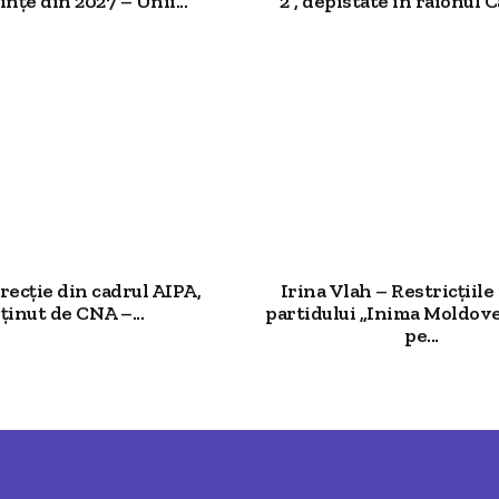
ințe din 2027 – Unii...
2”, depistate în raionul Ca
irecție din cadrul AIPA,
Irina Vlah – Restricțiil
ținut de CNA –...
partidului „Inima Moldove
pe...