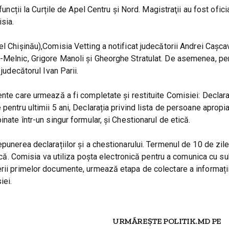
uncții la Curțile de Apel Centru şi Nord. Magistraţii au fost oficia
sia.
l Chișinău),Comisia Vetting a notificat judecătorii Andrei Cașcav
-Melnic, Grigore Manoli și Gheorghe Stratulat. De asemenea, pe
judecătorul Ivan Parii.
ente care urmează a fi completate și restituite Comisiei: Declara
pentru ultimii 5 ani, Declarația privind lista de persoane apropi
nate într-un singur formular, și Chestionarul de etică.
punerea declarațiilor și a chestionarului. Termenul de 10 de zil
nică. Comisia va utiliza poșta electronică pentru a comunica cu su
erii primelor documente, urmează etapa de colectare a informații
iei.
URMĂREȘTE POLITIK.MD PE