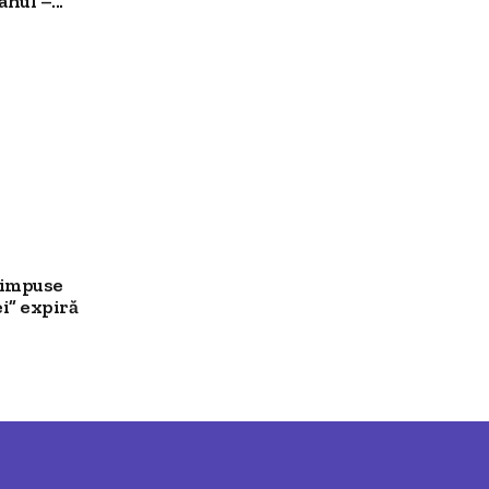
hul –...
e impuse
i” expiră