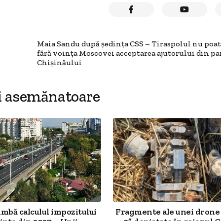
Maia Sandu după ședința CSS – Tiraspolul nu poat
fără voința Moscovei acceptarea ajutorului din pa
Chișinăului
i asemănatoare
imbă calculul impozitului
Fragmente ale unei drone