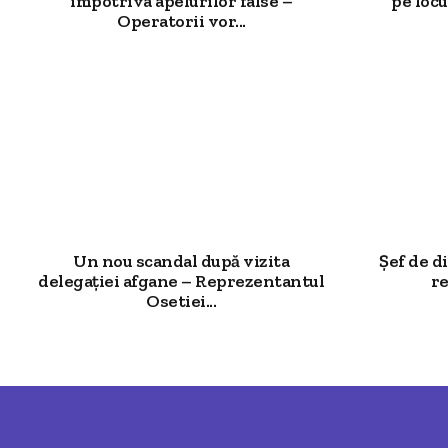
împotriva apelurilor false –
pe locu
Operatorii vor...
Un nou scandal după vizita
Șef de d
delegației afgane – Reprezentantul
re
Osetiei...