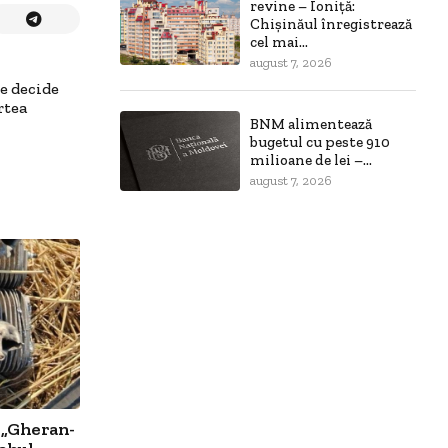
revine – Ioniță:
Chișinăul înregistrează
cel mai...
august 7, 2026
e decide
rtea
BNM alimentează
bugetul cu peste 910
milioane de lei –...
august 7, 2026
 „Gheran-