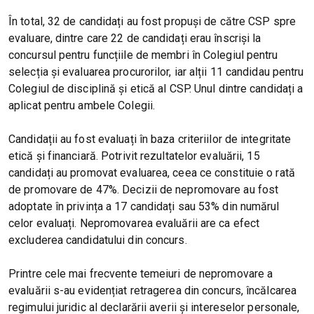
În total, 32 de candidați au fost propuși de către CSP spre
evaluare, dintre care 22 de candidați erau înscriși la
concursul pentru funcțiile de membri în Colegiul pentru
selecția și evaluarea procurorilor, iar alții 11 candidau pentru
Colegiul de disciplină și etică al CSP. Unul dintre candidați a
aplicat pentru ambele Colegii.
Candidații au fost evaluați în baza criteriilor de integritate
etică și financiară. Potrivit rezultatelor evaluării, 15
candidați au promovat evaluarea, ceea ce constituie o rată
de promovare de 47%. Decizii de nepromovare au fost
adoptate în privința a 17 candidați sau 53% din numărul
celor evaluați. Nepromovarea evaluării are ca efect
excluderea candidatului din concurs.
Printre cele mai frecvente temeiuri de nepromovare a
evaluării s-au evidențiat retragerea din concurs, încălcarea
regimului juridic al declarării averii și intereselor personale,