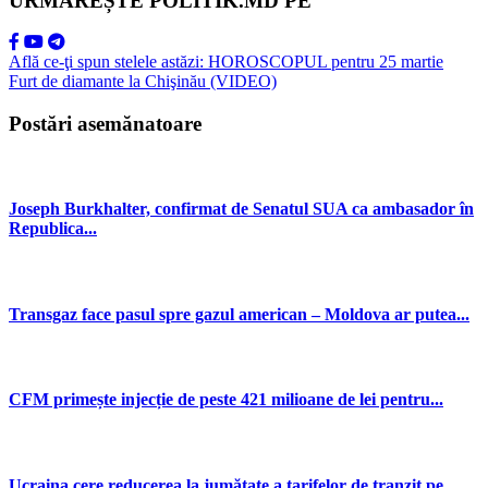
URMĂREȘTE POLITIK.MD PE
Află ce-ţi spun stelele astăzi: HOROSCOPUL pentru 25 martie
Furt de diamante la Chişinău (VIDEO)
Postări asemănatoare
Joseph Burkhalter, confirmat de Senatul SUA ca ambasador în
Republica...
Transgaz face pasul spre gazul american – Moldova ar putea...
CFM primește injecție de peste 421 milioane de lei pentru...
Ucraina cere reducerea la jumătate a tarifelor de tranzit pe...