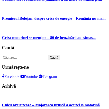
Premierul Bolojan, despre criza de energie – România nu mai...
Criza motorinei se menține – 80 de benzinării au rămas...
Caută
Caută
după:
Urmărește-ne
Facebook
Youtube
Telegram
Arhivă
Chicu avertizează – Majorarea bruscă a accizei la motorină