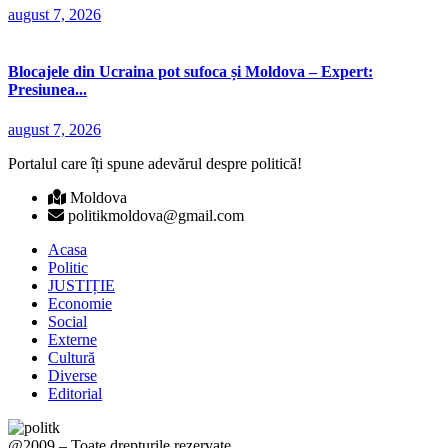
august 7, 2026
Blocajele din Ucraina pot sufoca și Moldova – Expert:
Presiunea...
august 7, 2026
Portalul care îți spune adevărul despre politică!
Moldova
politikmoldova@gmail.com
Acasa
Politic
JUSTIȚIE
Economie
Social
Externe
Cultură
Diverse
Editorial
@2009 – Toate drepturile rezervate.