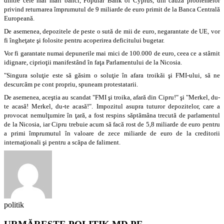
dintre cele mai mari bănci, Popular Bank of Cyprus, din cauza problemelor
privind returnarea împrumutul de 9 miliarde de euro primit de la Banca Centrală
Europeană.
De asemenea, depozitele de peste o sută de mii de euro, negarantate de UE, vor
fi îngheţate şi folosite pentru acoperirea deficitului bugetar.
Vor fi garantate numai depunerile mai mici de 100.000 de euro, ceea ce a stârnit
idignare, ciprioţii manifestând în faţa Parlamentului de la Nicosia.
"Singura soluţie este să găsim o soluţie în afara troikăi şi FMI-ului, să ne
descurcăm pe cont propriu, spuneam protestatarii.
De asemenea, aceştia au scandat "FMI şi troika, afară din Cipru!" şi "Merkel, du-
te acasă! Merkel, du-te acasă!". Impozitul asupra tuturor depozitelor, care a
provocat nemulţumire în ţară, a fost respins săptămâna trecută de parlamentul
de la Nicosia, iar Cipru trebuie acum să facă rost de 5,8 miliarde de euro pentru
a primi împrumutul în valoare de zece miliarde de euro de la creditorii
internaţionali şi pentru a scăpa de faliment.
politik