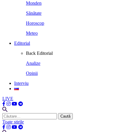
Monden
Sănătate
Horoscop
Meteo
Editorial
Back
Editorial
Analize
Opinii
Interviu
LIVE
Caută
după:
Toate stirile