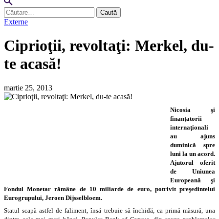
Caută
după:
Externe
Ciprioţii, revoltaţi: Merkel, du-
te acasă!
martie 25, 2013
Nicosia şi
finanţatorii
internaţionali
au ajuns
duminică spre
luni la un acord.
Ajutorul oferit
de Uniunea
Europeană şi
Fondul Monetar rămâne de 10 miliarde de euro, potrivit preşedintelui
Eurogrupului, Jeroen Dijsselbloem.
Statul scapă astfel de faliment, însă trebuie să închidă, ca primă măsură, una