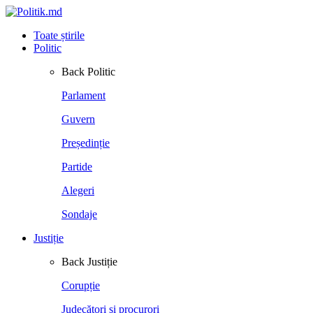
Toate știrile
Politic
Back
Politic
Parlament
Guvern
Președinție
Partide
Alegeri
Sondaje
Justiție
Back
Justiție
Corupție
Judecători și procurori