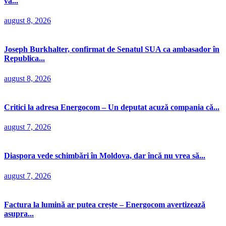
va...
august 8, 2026
Joseph Burkhalter, confirmat de Senatul SUA ca ambasador în
Republica...
august 8, 2026
Critici la adresa Energocom – Un deputat acuză compania că...
august 7, 2026
Diaspora vede schimbări în Moldova, dar încă nu vrea să...
august 7, 2026
Factura la lumină ar putea crește – Energocom avertizează
asupra...