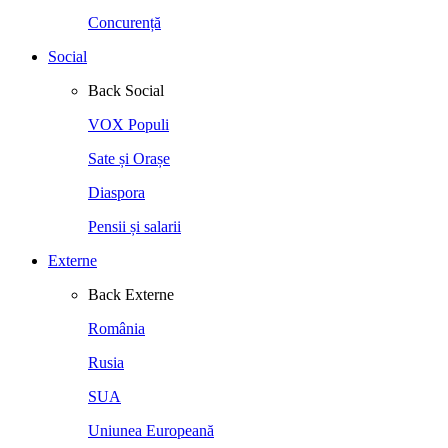
Concurență
Social
Back
Social
VOX Populi
Sate și Orașe
Diaspora
Pensii și salarii
Externe
Back
Externe
România
Rusia
SUA
Uniunea Europeană