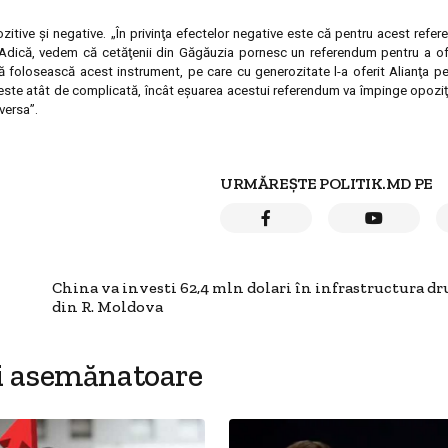
zitive şi negative. „În privinţa efectelor negative este că pentru acest refe
 Adică, vedem că cetăţenii din Găgăuzia pornesc un referendum pentru a ofe
 folosească acest instrument, pe care cu generozitate l-a oferit Alianţa pe
ste atât de complicată, încât eşuarea acestui referendum va împinge opoziţi
versa”.
URMĂREȘTE POLITIK.MD PE
China va investi 62,4 mln dolari în infrastructura d
din R. Moldova
i asemănatoare