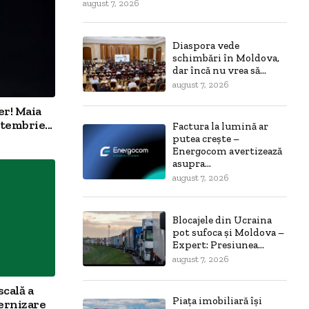
august 7, 2026
Diaspora vede
schimbări în Moldova,
dar încă nu vrea să...
august 7, 2026
er! Maia
tembrie...
Factura la lumină ar
putea crește –
Energocom avertizează
asupra...
august 7, 2026
Blocajele din Ucraina
pot sufoca și Moldova –
Expert: Presiunea...
august 7, 2026
scală a
Piața imobiliară își
ernizare