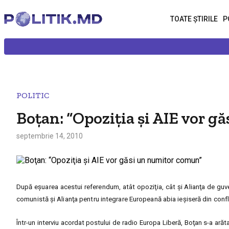
TOATE ȘTIRILE
P
POLITIC
Boţan: “Opoziţia şi AIE vor 
septembrie 14, 2010
După eşuarea acestui referendum, atât opoziţia, cât şi Alianţa de guve
comunistă şi Alianţa pentru integrare Europeană abia ieşiseră din confli
Într-un interviu acordat postului de radio Europa Liberă, Boţan s-a ară