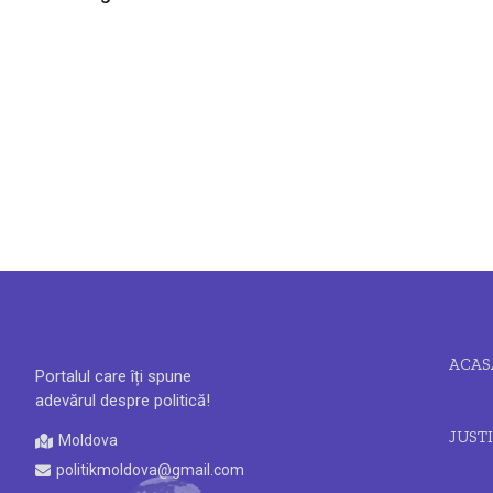
ACAS
Portalul care îți spune
adevărul despre politică!
JUSTI
Moldova
politikmoldova@gmail.com