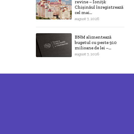
revine – Ioniță:
Chișinăul înregistrează
cel mai...
august 7, 2026
BNM alimentează
bugetul cu peste 910
milioane de lei –...
august 7, 2026