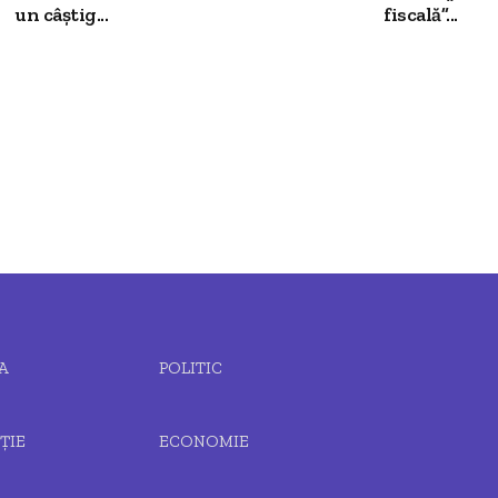
un câștig...
fiscală”...
A
POLITIC
ȚIE
ECONOMIE