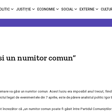
OLITIC
JUSTIȚIE
ECONOMIE
SOCIAL
EXTERNE
CULTU
găsi un numitor comun”
rnare va găsi un numitor comun. Acest lucru era imposibil anul trecut, fiind
ctul legat de evenimentele din 7 aprilie, este de părere analistul politic
Igor 
tat încrezător că „un numitor comun poate fi găsit între Partidul Comuniştilor