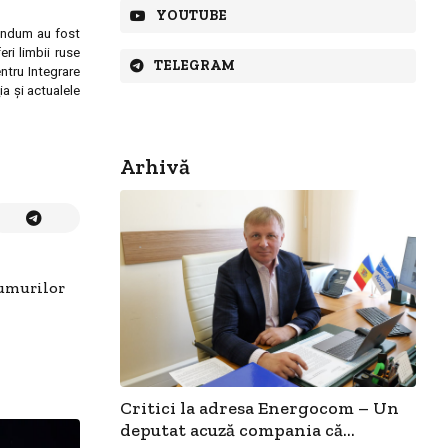
YOUTUBE
rendum au fost
ri limbii ruse
TELEGRAM
ntru Integrare
a şi actualele
Arhivă
rumurilor
Critici la adresa Energocom – Un
deputat acuză compania că...