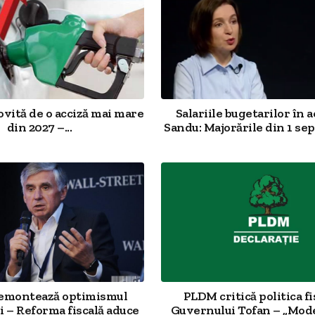
ovită de o acciză mai mare
Salariile bugetarilor în a
din 2027 –...
Sandu: Majorările din 1 sep
demontează optimismul
PLDM critică politica fi
 – Reforma fiscală aduce
Guvernului Tofan – „Mod