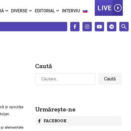
LIVE
RĂ
DIVERSE
EDITORIAL
INTERVIU
Caută
Caută
după:
că şi opoziţia
Urmărește-ne
Boţan.
FACEBOOK
 şi elementele