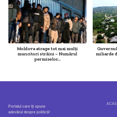
Moldova atrage tot mai mulți
Guvernul 
muncitori străini – Numărul
miliarde d
permiselor...
ACAS
Portalul care îți spune
adevărul despre politică!