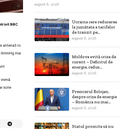
august 6, 2026
Ucraina cere reducerea
trivit BBC
la jumătate a tarifelor
de tranzit pe...
august 6, 2026
ie antena3.ro.
u 2-3mmHg mai
Moldova evită criza de
curent – Deficitul de
unt
energie, redus...
august 6, 2026
 inimă.
i scrie
Premierul Bolojan,
despre criza de energie
– România nu mai...
august 6, 2026
Statul promite să nu