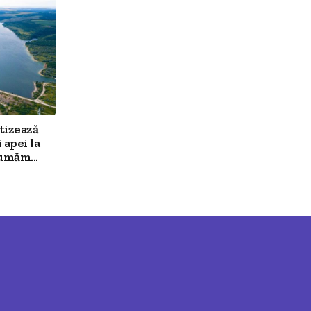
tizează
 apei la
umăm...