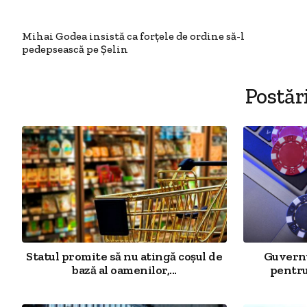
Mihai Godea insistă ca forţele de ordine să-l
pedepsească pe Şelin
Postăr
Statul promite să nu atingă coșul de
Guvernu
bază al oamenilor,...
pentru 