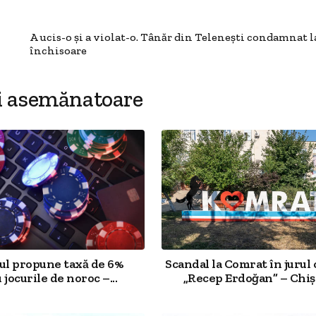
A ucis-o și a violat-o. Tânăr din Telenești condamnat la
închisoare
i asemănatoare
l propune taxă de 6%
Scandal la Comrat în jurul 
jocurile de noroc –...
„Recep Erdoğan” – Chiși