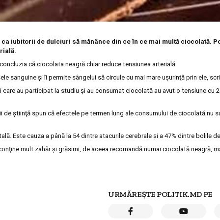
 ca iubitorii de dulciuri să mănânce din ce în ce mai multă ciocolată. Po
rială.
 concluzia că ciocolata neagră chiar reduce tensiunea arterială.
ele sanguine şi îi permite sângelui să circule cu mai mare uşurinţă prin ele, scr
care au participat la studiu şi au consumat ciocolată au avut o tensiune c
i de ştiinţă spun că efectele pe termen lung ale consumului de ciocolată nu s
ă. Este cauza a până la 54 dintre atacurile cerebrale şi a 47% dintre bolile de
 conţine mult zahăr şi grăsimi, de aceea recomandă numai ciocolată neagră, ma
URMĂREȘTE POLITIK.MD PE