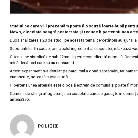
Studiul pe care vi-l prezentăm poate fi o scuză foarte bună pentru
News, ciocolata neagră poate trata şi reduce hipertensiunea arte
După analizarea a 20 de studii pe această temă, cercetătorii au ajuns la
Substanţele din cacao, principalul ingredient al ciocolatei, relaxează vas
O tensiune sistolică de sub 12mmHg este consdierată normală. Oamenii 
mică decât cei care nu au consumat.
Acest experiment s-a derulat pe parcursul a două săptămâni, iar oameni
cunoscute, notează sursa citată.
Hipertensiunea arterială este o boală extrem de comună şi poate fi mortal
Oamenii de ştiinţă atrag atenţia că ciocolata care se găseşte în comerţ
antena3.ro.
POLITIK