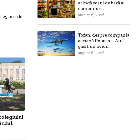
atingă coșul de bază al
oamenilor,...
august 6, 2026
 25 ani de
Tofan, despre compania
aeriană Polaris – Au
găsit un avion...
august 6, 2026
colegiului
năul...