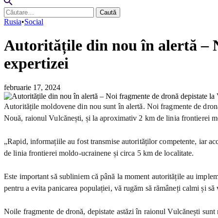
Caută
după:
Rusia
•
Social
Autoritățile din nou în alertă –
expertizei
februarie 17, 2024
Autoritățile moldovene din nou sunt în alertă. Noi fragmente de dronă a
Nouă, raionul Vulcănești, și la aproximativ 2 km de linia frontierei m
„Rapid, informațiile au fost transmise autorităților competente, iar ac
de linia frontierei moldo-ucrainene și circa 5 km de localitate.
Este important să subliniem că până la moment autoritățile au implemen
pentru a evita panicarea populației, vă rugăm să rămâneți calmi și să 
Noile fragmente de dronă, depistate astăzi în raionul Vulcănești sunt r