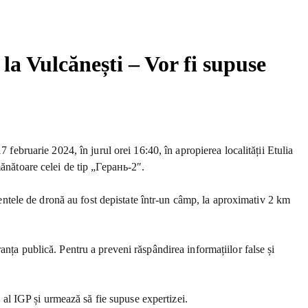
la Vulcănești – Vor fi supuse
 februarie 2024, în jurul orei 16:40, în apropierea localității Etulia
mănătoare celei de tip „Герань-2″.
gmentele de dronă au fost depistate într-un câmp, la aproximativ 2 km
nța publică. Pentru a preveni răspândirea informațiilor false și
e al IGP și urmează să fie supuse expertizei.