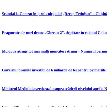
Scandal la Comrat în jurul colegiului „Recep Erdoğan” – Chișină
Fragmente ale unei drone „Gheran-2”, depistate în raionul Cahul 
Moldova atrage tot mai mulți muncitori străini – Numărul permise
Guvernul promite investiții de 6 miliarde de lei pentru primăriile..
Ministrul Mediului avertizează asupra scăderii nivelului apei l