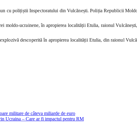
omun cu polițiștii Inspectoratului din Vulcănești. Poliția Republicii Mol
erei moldo-ucrainene, în apropierea localității Etulia, raionul Vulcăneș
explozivă descoperită în apropierea localității Etulia, din raionul Vul
oare militare de câteva miliarde de euro
prin Ucraina – Care ar fi impactul pentru RM