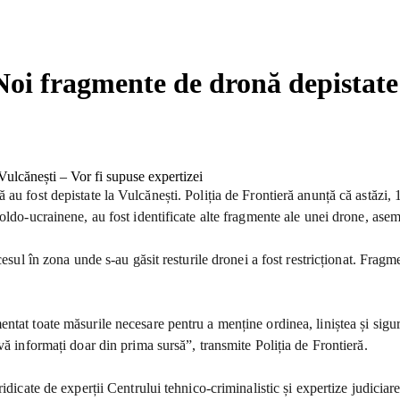
 Noi fragmente de dronă depistate 
u fost depistate la Vulcănești. Poliția de Frontieră anunță că astăzi, 17
oldo-ucrainene, au fost identificate alte fragmente ale unei drone, ase
cesul în zona unde s-au găsit resturile dronei a fost restricționat. Fra
tat toate măsurile necesare pentru a menține ordinea, liniștea și sigura
vă informați doar din prima sursă”, transmite Poliția de Frontieră.
idicate de experții Centrului tehnico-criminalistic și expertize judiciar