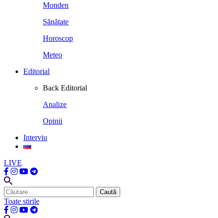
Monden
Sănătate
Horoscop
Meteo
Editorial
Back
Editorial
Analize
Opinii
Interviu
LIVE
Caută
după:
Toate stirile