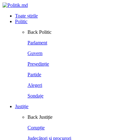
Toate știrile
Politic
Back
Politic
Parlament
Guvern
Președinție
Partide
Alegeri
Sondaje
Justiție
Back
Justiție
Corupție
Judecători și procurori