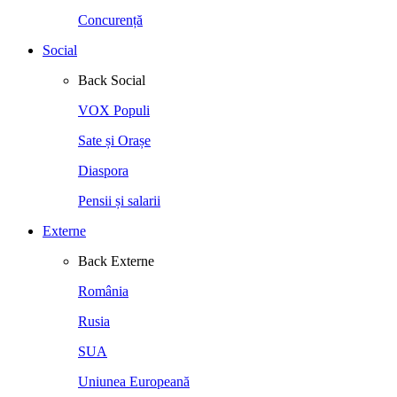
Concurență
Social
Back
Social
VOX Populi
Sate și Orașe
Diaspora
Pensii și salarii
Externe
Back
Externe
România
Rusia
SUA
Uniunea Europeană