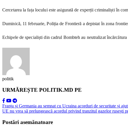
Cercetarea la fața locului este asigurată de experții criminaliști în c
Duminică, 11 februarie, Poliția de Frontieră a depistat în zona fronti
Echipele de specialiști din cadrul Bombteh au neutralizat încărcătura 
politik
URMĂREȘTE POLITIK.MD PE
Franța și Germania au semnat cu Ucraina acorduri de securitate și ajut
UE nu vrea să prelungească acordul privind tranzitul gazelor rusești 
Postări asemănatoare