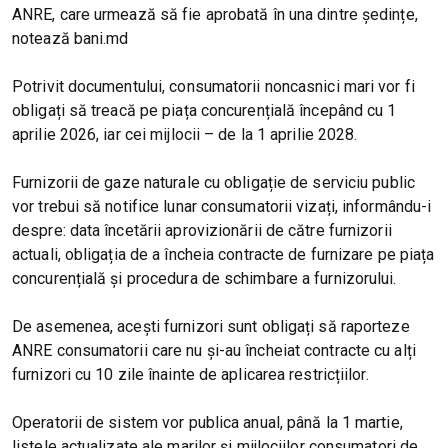
ANRE, care urmează să fie aprobată în una dintre ședințe,
notează bani.md
Potrivit documentului, consumatorii noncasnici mari vor fi
obligați să treacă pe piața concurențială începând cu 1
aprilie 2026, iar cei mijlocii – de la 1 aprilie 2028.
Furnizorii de gaze naturale cu obligație de serviciu public
vor trebui să notifice lunar consumatorii vizați, informându-i
despre: data încetării aprovizionării de către furnizorii
actuali, obligația de a încheia contracte de furnizare pe piața
concurențială și procedura de schimbare a furnizorului.
De asemenea, acești furnizori sunt obligați să raporteze
ANRE consumatorii care nu și-au încheiat contracte cu alți
furnizori cu 10 zile înainte de aplicarea restricțiilor.
Operatorii de sistem vor publica anual, până la 1 martie,
listele actualizate ale marilor și mijlociilor consumatori de