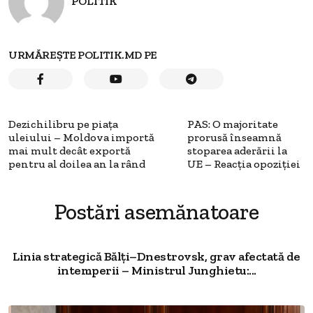
POLITIK
URMĂREȘTE POLITIK.MD PE
Dezichilibru pe piața
PAS: O majoritate
uleiului – Moldova importă
prorusă înseamnă
mai mult decât exportă
stoparea aderării la
pentru al doilea an la rând
UE – Reacția opoziției
Postări asemănatoare
Linia strategică Bălți–Dnestrovsk, grav afectată de
intemperii – Ministrul Junghietu:...