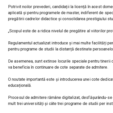
Potrivit noilor prevederi, candidații la licență în acest do
aplicată și pentru programele de master, indiferent de specia
pregătirii cadrelor didactice și consolidarea prestigiului stu
„Scopul este de a ridica nivelul de pregătire al viitorilor 
Regulamentul actualizat introduce și mai multe facilități pen
pentru programe de studii la distanță destinate persoanelor
De asemenea, sunt extinse locurile speciale pentru tinerii 
va beneficia în continuare de cote separate de admitere.
O noutate importantă este și introducerea unei cote dedicate
educațională.
Procesul de admitere rămâne digitalizat, desfășurându-se ex
mult trei universități și câte trei programe de studii per insti