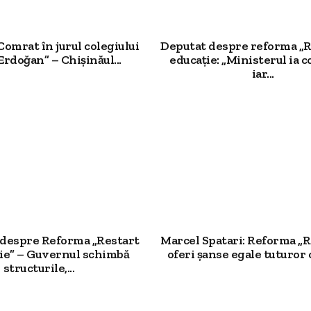
Comrat în jurul colegiului
Deputat despre reforma „R
Erdoğan” – Chișinăul...
educație: „Ministerul ia c
iar...
 despre Reforma „Restart
Marcel Spatari: Reforma „R
ție” – Guvernul schimbă
oferi șanse egale tuturor c
structurile,...