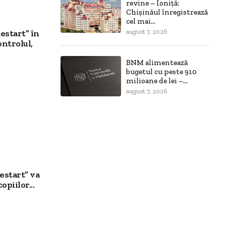
revine – Ioniță:
Chișinăul înregistrează
cel mai...
estart” în
august 7, 2026
ontrolul,
BNM alimentează
bugetul cu peste 910
milioane de lei –...
august 7, 2026
estart” va
opiilor...