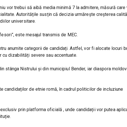
meniu vor trebui să aibă media minimă 7 la admitere, măsură care 
litate. Autoritățile susțin că decizia urmărește creșterea calită
diilor universitare.
profesori”, este mesajul transmis de MEC.
tru anumite categorii de candidați. Astfel, vor fi alocate locuri 
 cu dizabilități severe sau accentuate.
din stânga Nistrului și din municipiul Bender, iar diaspora mold
 candidaților de etnie romă, în cadrul politicilor de incluziune
clusiv prin platforma oficială , unde candidații vor putea aplica
tuție.