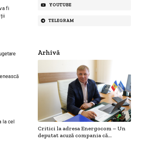
YOUTUBE
va fi
ții
TELEGRAM
Arhivă
bugetare
ovenească
 la cel
Critici la adresa Energocom – Un
deputat acuză compania că...